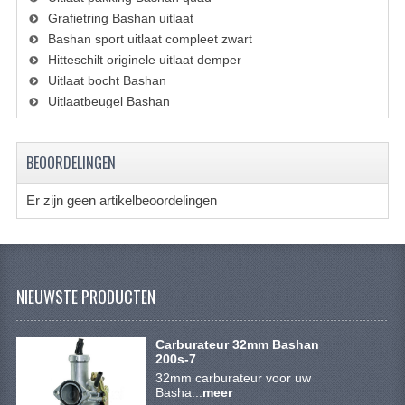
KETTING EN TANDWIELEN
Grafietring Bashan uitlaat
Bashan sport uitlaat compleet zwart
KOEL SYSTEEM
Hitteschilt originele uitlaat demper
Uitlaat bocht Bashan
MOTOR
Uitlaatbeugel Bashan
REM SYSTEEM
BEOORDELINGEN
SCHOKBREKERS
STUUR INRICHTING
Er zijn geen artikelbeoordelingen
UITLAAT SYSTEEM
VERLICHTING
NIEUWSTE PRODUCTEN
WIEL OPHANGING
Carburateur 32mm Bashan
WIELEN EN BANDEN
200s-7
32mm carburateur voor uw
SEGWAY QUADS
Basha...
meer