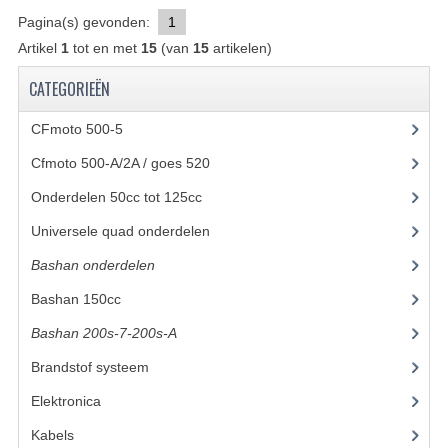
Pagina(s) gevonden:
1
UITLAAT SYSTEEM
Artikel
1
tot en met
15
(van
15
artikelen)
VERLICHTING
CATEGORIEËN
WIEL OPHANGING
CFmoto 500-5
(5)
WIELEN EN BANDEN
Cfmoto 500-A/2A / goes 520
(347)
Onderdelen 50cc tot 125cc
(49)
ACCESSOIRES
Universele quad onderdelen
(46)
GEREEDSCHAP
Bashan onderdelen
(1024)
BASHAN 250-11B
Bashan 150cc
(36)
BRANDSTOF SYSTEEM
Bashan 200s-7-200s-A
(481)
ELEKTRONICA
Brandstof systeem
(28)
Elektronica
(34)
KABELS
Kabels
(8)
KAPPEN EN FRAME