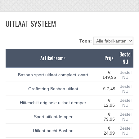
CFMOTO 500-5
UITLAAT SYSTEEM
CFMOTO 500-A/2A / GOES 520
BRANDSTOF SYSTEEM
Toon:
LAGERS
Bestel
Artikelnaam+
Prijs
PAKKINGEN
NU
PLASTIC PARTS
€
Bestel
Bashan sport uitlaat compleet zwart
149,95
NU
VERLICHTING
Bestel
Grafietring Bashan uitlaat
€ 7,49
NU
ONDERDELEN 50CC TOT 125CC
€
Bestel
Hitteschilt originele uitlaat demper
12,95
NU
UNIVERSELE QUAD ONDERDELEN
€
Bestel
Sport uitlaatdemper
79,95
NU
BASHAN ONDERDELEN
€
Bestel
Uitlaat bocht Bashan
24,99
NU
BASHAN 150CC