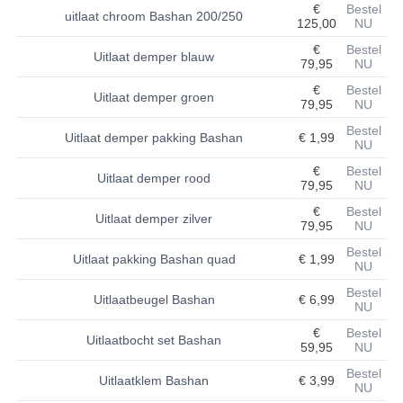
€
Bestel
uitlaat chroom Bashan 200/250
125,00
NU
BASHAN 200S-7-200S-A
€
Bestel
Uitlaat demper blauw
79,95
NU
BRANDSTOF SYSTEEM
€
Bestel
Uitlaat demper groen
ELEKTRONICA
79,95
NU
Bestel
Uitlaat demper pakking Bashan
€ 1,99
KABELS
NU
€
Bestel
KAPPEN EN FRAME
Uitlaat demper rood
79,95
NU
€
Bestel
KETTING EN TANDWIELEN
Uitlaat demper zilver
79,95
NU
KOEL SYSTEEM
Bestel
Uitlaat pakking Bashan quad
€ 1,99
NU
MOTOR
Bestel
Uitlaatbeugel Bashan
€ 6,99
NU
REM SYSTEEM
€
Bestel
Uitlaatbocht set Bashan
59,95
NU
SCHOKBREKERS
Bestel
Uitlaatklem Bashan
€ 3,99
NU
STUUR INRICHTING