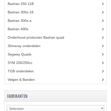
ACCESSOIRES
Bashan 250-11B
(385)
GEREEDSCHAP
Bashan 300s-18
(35)
BASHAN 300S-18
Bashan 300s-a
(65)
Bashan 400s
(5)
BASHAN 300S-A
Onderhoud producten Bashan quad
(17)
BASHAN 400S
Shineray onderdelen
(700)
ONDERHOUD PRODUCTEN BASHAN QUAD
Segway Quads
(6)
SHINERAY ONDERDELEN
SYM 200/250cc
(15)
TGB onderdelen
(27)
ONDERHOUDS PRODUCTEN
Velgen & Banden
(21)
SHINERAY 200STIIE-B
SHINERAY 250 STXE
FABRIKANTEN
ACCESSOIRES