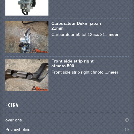
SYM 200/250CC
TGB ONDERDELEN
Carburateur Dekni japan
21mm
VELGEN & BANDEN
Carburateur 50 tot 125cc 21...
meer
10 INCH VELGEN
12 INCH VELGEN
Front side strip right
cfmoto 500
6 INCH BANDEN
Front side strip right cfmoto ...
meer
7 INCH VELGEN
8 INCH VELGEN
9 INCH VELG
EXTRA
E SCOOTERS
over ons
ACCOUNT
Privacybeleid