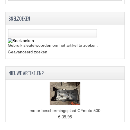
BRANDSTOF SYSTEEM
ELECTRONICA
SNELZOEKEN
KABELS
KAPPEN EN FRAME
Gebruik sleutelwoorden om het artikel te zoeken.
MOTOR ONDERDELEN
Geavanceerd zoeken
REM SYSTEEM
NIEUWE ARTIKELEN?
SCHOKBREKERS
STUUR INRICHTING
TANDWIELEN EN KETTING
UITLAAT
motor beschermingsplaat CFmoto 500
€ 39,95
VELGEN