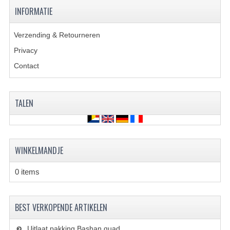
VERLICHTING
INFORMATIE
SHINERAY 300 STE
Verzending & Retourneren
SHINERAY 300ST 5E
Privacy
Contact
SHINERAY 350ST-2E
SHINERAY SPYDER/STIXE 250CC
TALEN
ACCESSOIRES
BODY KAPPEN EN FRAME
WINKELMANDJE
BRANDSTOF SYSTEEM
0 items
ELEKTRONICA
GEREEDSCHAP
BEST VERKOPENDE ARTIKELEN
KABELS
Uitlaat pakking Bashan quad