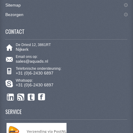
CONTACT
Sitemap
Bezorgen
CONTACT
De Driest 12, 3861RT
Nijkerk
Email ons op:
sales@aquads.nl
Telefonische ondersteuning:
+31 (0)6-2430 6897
Whatsapp:
+31 (0)6-2430 6897
SERVICE