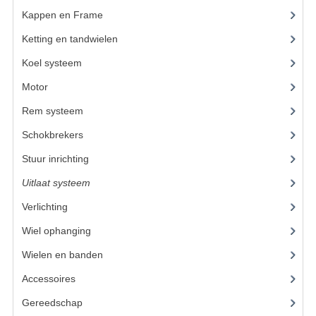
Kappen en Frame
(56)
KETTING EN TANDWIELEN
Ketting en tandwielen
(18)
KOEL SYSTEEM
Koel systeem
(7)
MOTOR
Motor
(98)
Rem systeem
(25)
REM SYSTEEM
Schokbrekers
(14)
SCHOKBREKERS
Stuur inrichting
(16)
STUUR INRICHTING
Uitlaat systeem
(15)
UITLAAT SYSTEEM
Verlichting
(15)
VERLICHTING
Wiel ophanging
(53)
Wielen en banden
(6)
WIEL OPHANGING
Accessoires
(73)
WIELEN EN BANDEN
Gereedschap
(15)