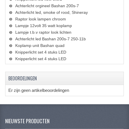
KETTING EN TANDWIELEN
Achterlicht orgineel Bashan 200s-7
Achterlicht led, smoke of rood, Shineray
KOEL SYSTEEM
Raptor look lampen chroom
Lampje 12volt 35 watt koplamp
MOTOR
Lampje t.b.v raptor look lichten
Achterlicht led Bashan 200s-7 250-11b
REM SYSTEEM
Koplamp unit Bashan quad
SCHOKBREKERS
Knipperlicht set 4 stuks LED
Knipperlicht set 4 stuks LED
STUUR INRICHTING
UITLAAT SYSTEEM
BEOORDELINGEN
VERLICHTING
Er zijn geen artikelbeoordelingen
WIEL OPHANGING
WIELEN EN BANDEN
NIEUWSTE PRODUCTEN
SEGWAY QUADS