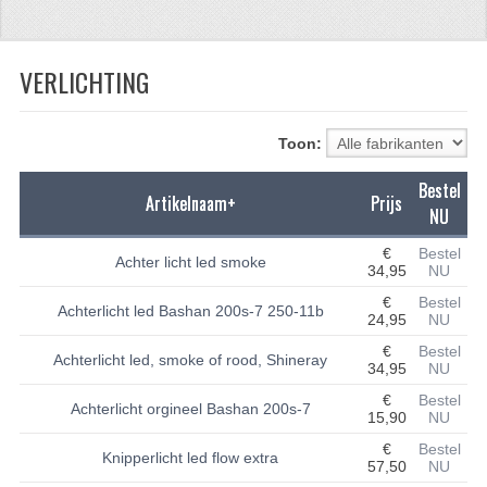
CFMOTO 500-5
VERLICHTING
CFMOTO 500-A/2A / GOES 520
BRANDSTOF SYSTEEM
Toon:
LAGERS
Bestel
Artikelnaam+
Prijs
PAKKINGEN
NU
PLASTIC PARTS
€
Bestel
Achter licht led smoke
34,95
NU
VERLICHTING
€
Bestel
Achterlicht led Bashan 200s-7 250-11b
24,95
NU
ONDERDELEN 50CC TOT 125CC
€
Bestel
Achterlicht led, smoke of rood, Shineray
34,95
NU
UNIVERSELE QUAD ONDERDELEN
€
Bestel
Achterlicht orgineel Bashan 200s-7
15,90
NU
BASHAN ONDERDELEN
€
Bestel
Knipperlicht led flow extra
57,50
NU
BASHAN 150CC