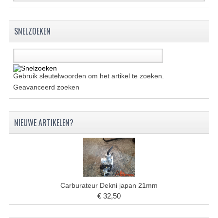
BRANDSTOF SYSTEEM
ELECTRONICA
SNELZOEKEN
KABELS
KAPPEN EN FRAME
Gebruik sleutelwoorden om het artikel te zoeken.
MOTOR ONDERDELEN
Geavanceerd zoeken
REM SYSTEEM
NIEUWE ARTIKELEN?
SCHOKBREKERS
STUUR INRICHTING
TANDWIELEN EN KETTING
UITLAAT
Carburateur Dekni japan 21mm
€ 32,50
VELGEN