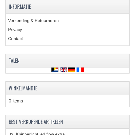
VERLICHTING
INFORMATIE
SHINERAY 300 STE
Verzending & Retourneren
SHINERAY 300ST 5E
Privacy
Contact
SHINERAY 350ST-2E
SHINERAY SPYDER/STIXE 250CC
TALEN
ACCESSOIRES
BODY KAPPEN EN FRAME
WINKELMANDJE
BRANDSTOF SYSTEEM
0 items
ELEKTRONICA
GEREEDSCHAP
BEST VERKOPENDE ARTIKELEN
KABELS
Knipperlicht led flow extra