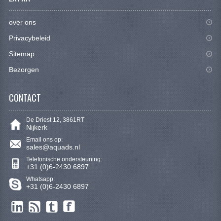
CONTACT
over ons
Privacybeleid
Sitemap
Bezorgen
CONTACT
De Driest 12, 3861RT
Nijkerk
Email ons op:
sales@aquads.nl
Telefonische ondersteuning:
+31 (0)6-2430 6897
Whatsapp:
+31 (0)6-2430 6897