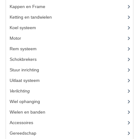
Kappen en Frame
(56)
KETTING EN TANDWIELEN
Ketting en tandwielen
(18)
KOEL SYSTEEM
Koel systeem
(7)
MOTOR
Motor
(98)
Rem systeem
(25)
REM SYSTEEM
Schokbrekers
(14)
SCHOKBREKERS
Stuur inrichting
(16)
STUUR INRICHTING
Uitlaat systeem
(15)
UITLAAT SYSTEEM
Verlichting
(15)
VERLICHTING
Wiel ophanging
(53)
Wielen en banden
(6)
WIEL OPHANGING
Accessoires
(73)
WIELEN EN BANDEN
Gereedschap
(15)