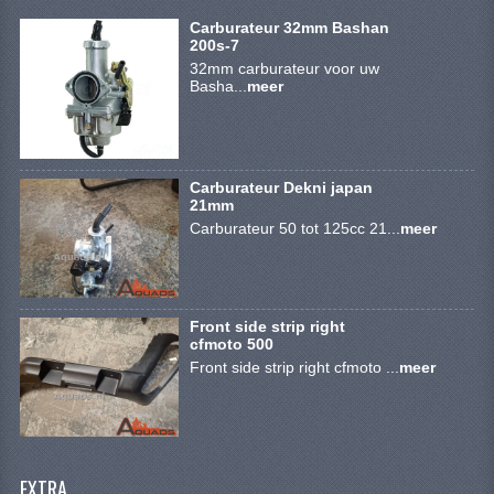
SYM 200/250CC
Carburateur 32mm Bashan
200s-7
TGB ONDERDELEN
32mm carburateur voor uw
Basha...
meer
VELGEN & BANDEN
10 INCH VELGEN
Carburateur Dekni japan
12 INCH VELGEN
21mm
Carburateur 50 tot 125cc 21...
meer
6 INCH BANDEN
7 INCH VELGEN
Front side strip right
8 INCH VELGEN
cfmoto 500
Front side strip right cfmoto ...
meer
9 INCH VELG
E SCOOTERS
ACCOUNT
EXTRA