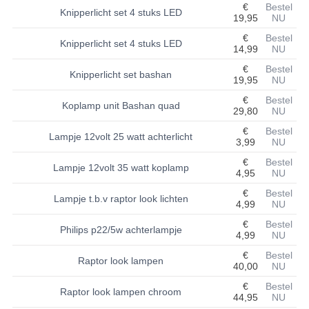
€
Bestel
Knipperlicht set 4 stuks LED
19,95
NU
BASHAN 200S-7-200S-A
€
Bestel
Knipperlicht set 4 stuks LED
14,99
NU
BRANDSTOF SYSTEEM
€
Bestel
Knipperlicht set bashan
ELEKTRONICA
19,95
NU
€
Bestel
Koplamp unit Bashan quad
KABELS
29,80
NU
€
Bestel
KAPPEN EN FRAME
Lampje 12volt 25 watt achterlicht
3,99
NU
€
Bestel
KETTING EN TANDWIELEN
Lampje 12volt 35 watt koplamp
4,95
NU
KOEL SYSTEEM
€
Bestel
Lampje t.b.v raptor look lichten
4,99
NU
MOTOR
€
Bestel
Philips p22/5w achterlampje
4,99
NU
REM SYSTEEM
€
Bestel
Raptor look lampen
40,00
NU
SCHOKBREKERS
€
Bestel
Raptor look lampen chroom
44,95
NU
STUUR INRICHTING