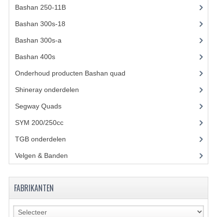
ACCESSOIRES
Bashan 250-11B
(385)
GEREEDSCHAP
Bashan 300s-18
(35)
BASHAN 300S-18
Bashan 300s-a
(65)
Bashan 400s
(5)
BASHAN 300S-A
Onderhoud producten Bashan quad
(17)
BASHAN 400S
Shineray onderdelen
(700)
ONDERHOUD PRODUCTEN BASHAN QUAD
Segway Quads
(6)
SHINERAY ONDERDELEN
SYM 200/250cc
(15)
TGB onderdelen
(27)
ONDERHOUDS PRODUCTEN
Velgen & Banden
(21)
SHINERAY 200STIIE-B
SHINERAY 250 STXE
FABRIKANTEN
ACCESSOIRES