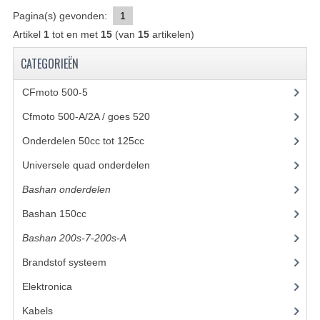
Pagina(s) gevonden:
1
UITLAAT SYSTEEM
Artikel
1
tot en met
15
(van
15
artikelen)
VERLICHTING
CATEGORIEËN
WIEL OPHANGING
CFmoto 500-5
(5)
WIELEN EN BANDEN
Cfmoto 500-A/2A / goes 520
(347)
Onderdelen 50cc tot 125cc
(49)
ACCESSOIRES
Universele quad onderdelen
(46)
GEREEDSCHAP
Bashan onderdelen
(1024)
BASHAN 250-11B
Bashan 150cc
(36)
BRANDSTOF SYSTEEM
Bashan 200s-7-200s-A
(481)
ELEKTRONICA
Brandstof systeem
(28)
Elektronica
(34)
KABELS
Kabels
(8)
KAPPEN EN FRAME