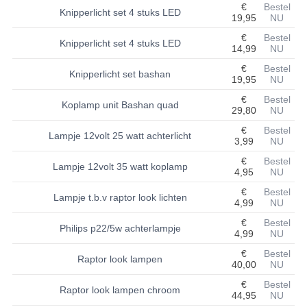
€
Bestel
Knipperlicht set 4 stuks LED
19,95
NU
BASHAN 200S-7-200S-A
€
Bestel
Knipperlicht set 4 stuks LED
14,99
NU
BRANDSTOF SYSTEEM
€
Bestel
Knipperlicht set bashan
ELEKTRONICA
19,95
NU
€
Bestel
Koplamp unit Bashan quad
KABELS
29,80
NU
€
Bestel
KAPPEN EN FRAME
Lampje 12volt 25 watt achterlicht
3,99
NU
€
Bestel
KETTING EN TANDWIELEN
Lampje 12volt 35 watt koplamp
4,95
NU
KOEL SYSTEEM
€
Bestel
Lampje t.b.v raptor look lichten
4,99
NU
MOTOR
€
Bestel
Philips p22/5w achterlampje
4,99
NU
REM SYSTEEM
€
Bestel
Raptor look lampen
40,00
NU
SCHOKBREKERS
€
Bestel
Raptor look lampen chroom
44,95
NU
STUUR INRICHTING