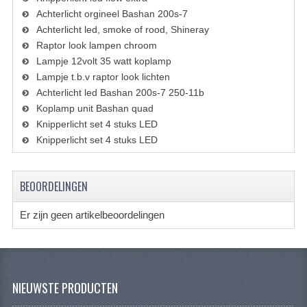
KETTING EN TANDWIELEN
Achterlicht orgineel Bashan 200s-7
Achterlicht led, smoke of rood, Shineray
KOEL SYSTEEM
Raptor look lampen chroom
Lampje 12volt 35 watt koplamp
MOTOR
Lampje t.b.v raptor look lichten
Achterlicht led Bashan 200s-7 250-11b
REM SYSTEEM
Koplamp unit Bashan quad
SCHOKBREKERS
Knipperlicht set 4 stuks LED
Knipperlicht set 4 stuks LED
STUUR INRICHTING
UITLAAT SYSTEEM
BEOORDELINGEN
VERLICHTING
Er zijn geen artikelbeoordelingen
WIEL OPHANGING
WIELEN EN BANDEN
NIEUWSTE PRODUCTEN
SEGWAY QUADS