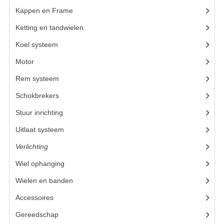
Kappen en Frame
(56)
KETTING EN TANDWIELEN
Ketting en tandwielen
(18)
KOEL SYSTEEM
Koel systeem
(7)
MOTOR
Motor
(98)
Rem systeem
(25)
REM SYSTEEM
Schokbrekers
(14)
SCHOKBREKERS
Stuur inrichting
(16)
STUUR INRICHTING
Uitlaat systeem
(15)
UITLAAT SYSTEEM
Verlichting
(15)
VERLICHTING
Wiel ophanging
(53)
Wielen en banden
(6)
WIEL OPHANGING
Accessoires
(73)
WIELEN EN BANDEN
Gereedschap
(15)