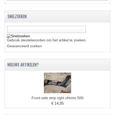
BRANDSTOF SYSTEEM
ELECTRONICA
SNELZOEKEN
KABELS
KAPPEN EN FRAME
Gebruik sleutelwoorden om het artikel te zoeken.
MOTOR ONDERDELEN
Geavanceerd zoeken
REM SYSTEEM
NIEUWE ARTIKELEN?
SCHOKBREKERS
STUUR INRICHTING
TANDWIELEN EN KETTING
UITLAAT
Front side strip right cfmoto 500
€ 14,95
VELGEN