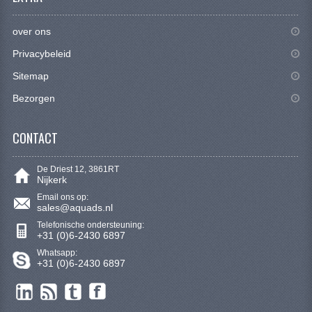
CONTACT
over ons
Privacybeleid
Sitemap
Bezorgen
CONTACT
De Driest 12, 3861RT
Nijkerk
Email ons op:
sales@aquads.nl
Telefonische ondersteuning:
+31 (0)6-2430 6897
Whatsapp:
+31 (0)6-2430 6897