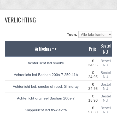
CFMOTO 500-5
VERLICHTING
CFMOTO 500-A/2A / GOES 520
BRANDSTOF SYSTEEM
Toon:
LAGERS
Bestel
Artikelnaam+
Prijs
PAKKINGEN
NU
PLASTIC PARTS
€
Bestel
Achter licht led smoke
34,95
NU
VERLICHTING
€
Bestel
Achterlicht led Bashan 200s-7 250-11b
24,95
NU
ONDERDELEN 50CC TOT 125CC
€
Bestel
Achterlicht led, smoke of rood, Shineray
34,95
NU
UNIVERSELE QUAD ONDERDELEN
€
Bestel
Achterlicht orgineel Bashan 200s-7
15,90
NU
BASHAN ONDERDELEN
€
Bestel
Knipperlicht led flow extra
57,50
NU
BASHAN 150CC