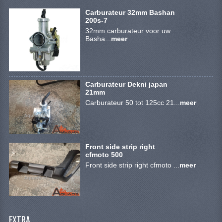
SYM 200/250CC
Carburateur 32mm Bashan
200s-7
TGB ONDERDELEN
32mm carburateur voor uw
Basha...
meer
VELGEN & BANDEN
10 INCH VELGEN
Carburateur Dekni japan
12 INCH VELGEN
21mm
Carburateur 50 tot 125cc 21...
meer
6 INCH BANDEN
7 INCH VELGEN
Front side strip right
8 INCH VELGEN
cfmoto 500
Front side strip right cfmoto ...
meer
9 INCH VELG
E SCOOTERS
ACCOUNT
EXTRA