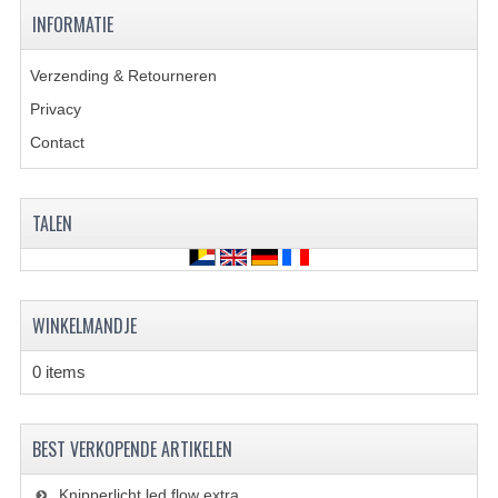
VERLICHTING
INFORMATIE
SHINERAY 300 STE
Verzending & Retourneren
SHINERAY 300ST 5E
Privacy
Contact
SHINERAY 350ST-2E
SHINERAY SPYDER/STIXE 250CC
TALEN
ACCESSOIRES
BODY KAPPEN EN FRAME
WINKELMANDJE
BRANDSTOF SYSTEEM
0 items
ELEKTRONICA
GEREEDSCHAP
BEST VERKOPENDE ARTIKELEN
KABELS
Knipperlicht led flow extra