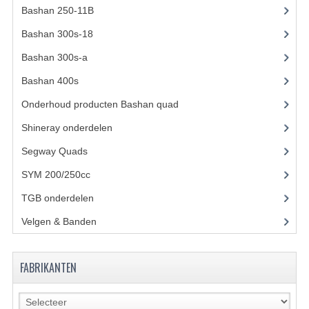
ACCESSOIRES
Bashan 250-11B
(385)
GEREEDSCHAP
Bashan 300s-18
(35)
BASHAN 300S-18
Bashan 300s-a
(65)
Bashan 400s
(5)
BASHAN 300S-A
Onderhoud producten Bashan quad
(17)
BASHAN 400S
Shineray onderdelen
(700)
ONDERHOUD PRODUCTEN BASHAN QUAD
Segway Quads
(6)
SHINERAY ONDERDELEN
SYM 200/250cc
(15)
TGB onderdelen
(27)
ONDERHOUDS PRODUCTEN
Velgen & Banden
(21)
SHINERAY 200STIIE-B
SHINERAY 250 STXE
FABRIKANTEN
ACCESSOIRES