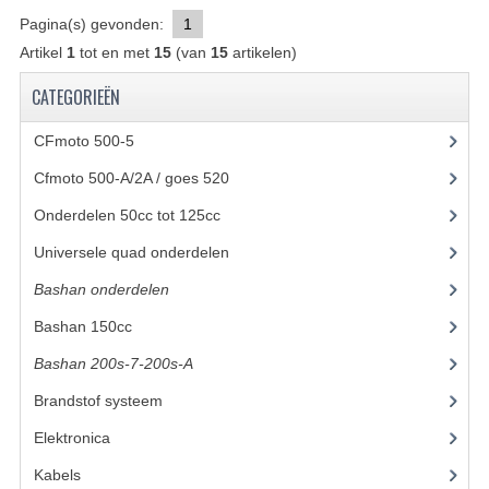
Pagina(s) gevonden:
1
UITLAAT SYSTEEM
Artikel
1
tot en met
15
(van
15
artikelen)
VERLICHTING
CATEGORIEËN
WIEL OPHANGING
CFmoto 500-5
(5)
WIELEN EN BANDEN
Cfmoto 500-A/2A / goes 520
(347)
Onderdelen 50cc tot 125cc
(49)
ACCESSOIRES
Universele quad onderdelen
(46)
GEREEDSCHAP
Bashan onderdelen
(1024)
BASHAN 250-11B
Bashan 150cc
(36)
BRANDSTOF SYSTEEM
Bashan 200s-7-200s-A
(481)
ELEKTRONICA
Brandstof systeem
(28)
Elektronica
(34)
KABELS
Kabels
(8)
KAPPEN EN FRAME