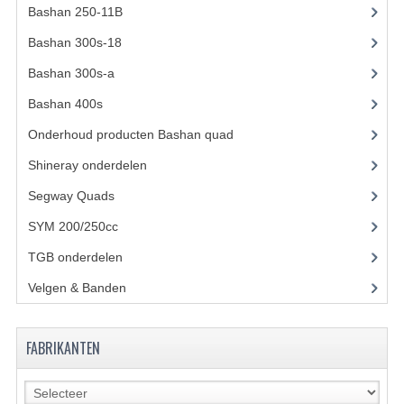
Bashan 250-11B
(385)
KETTING EN TANDWIELEN
Bashan 300s-18
(35)
KOEL SYSTEEM
Bashan 300s-a
(65)
Bashan 400s
(5)
MOTOR
Onderhoud producten Bashan quad
(17)
REM SYSTEEM
Shineray onderdelen
(700)
SCHOKBREKERS
Segway Quads
(6)
STUUR INRICHTING
SYM 200/250cc
(15)
UITLAAT SYSTEEM
TGB onderdelen
(27)
Velgen & Banden
(21)
VERLICHTING
WIEL OPHANGING
FABRIKANTEN
WIELEN EN BANDEN