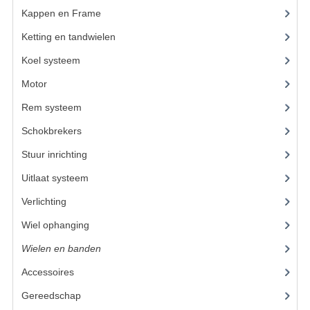
Kappen en Frame
(56)
UITLAAT SYSTEEM
Ketting en tandwielen
(18)
VERLICHTING
Koel systeem
(7)
WIEL OPHANGING
Motor
(98)
Rem systeem
(25)
WIELEN EN BANDEN
Schokbrekers
(14)
ACCESSOIRES
Stuur inrichting
(16)
GEREEDSCHAP
Uitlaat systeem
(15)
BASHAN 250-11B
Verlichting
(15)
BRANDSTOF SYSTEEM
Wiel ophanging
(53)
Wielen en banden
(6)
ELEKTRONICA
Accessoires
(73)
KABELS
Gereedschap
(15)
KAPPEN EN FRAME