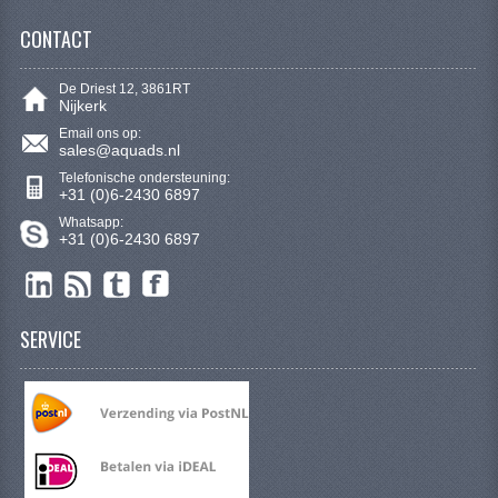
SYM 200/250CC
CONTACT
TGB ONDERDELEN
De Driest 12, 3861RT
Nijkerk
VELGEN & BANDEN
Email ons op:
sales@aquads.nl
10 INCH VELGEN
Telefonische ondersteuning:
+31 (0)6-2430 6897
12 INCH VELGEN
Whatsapp:
+31 (0)6-2430 6897
6 INCH BANDEN
7 INCH VELGEN
SERVICE
8 INCH VELGEN
9 INCH VELG
E SCOOTERS
ACCOUNT