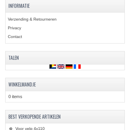
BRANDSTOF SYSTEEM
INFORMATIE
ELECTRONICA
Verzending & Retourneren
KABELS
Privacy
Contact
KAPPEN EN FRAME
MOTOR ONDERDELEN
TALEN
REM SYSTEEM
SCHOKBREKERS
WINKELMANDJE
STUUR INRICHTING
0 items
TANDWIELEN EN KETTING
UITLAAT
BEST VERKOPENDE ARTIKELEN
VELGEN
Voor velg 4x110