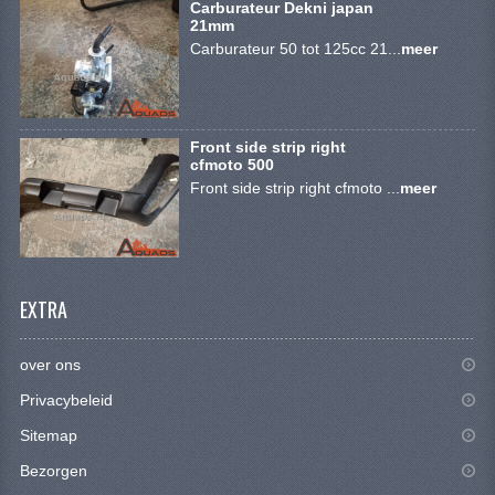
Carburateur Dekni japan
KETTING EN TANDWIELEN
21mm
Carburateur 50 tot 125cc 21...
meer
KOEL SYSTEEM
MOTOR
Front side strip right
REM SYSTEEM
cfmoto 500
Front side strip right cfmoto ...
meer
SCHOKBREKERS
STUUR INRICHTING
UITLAAT SYSTEEM
EXTRA
VERLICHTING
over ons
WIEL OPHANGING
Privacybeleid
WIELEN EN BANDEN
Sitemap
SEGWAY QUADS
Bezorgen