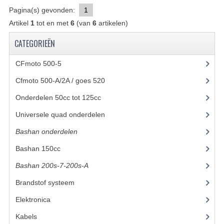
Pagina(s) gevonden:
1
BASHAN 200S-7-200S-A
Artikel
1
tot en met
6
(van
6
artikelen)
BRANDSTOF SYSTEEM
CATEGORIEËN
ELEKTRONICA
CFmoto 500-5
(5)
KABELS
Cfmoto 500-A/2A / goes 520
(347)
Onderdelen 50cc tot 125cc
KAPPEN EN FRAME
(49)
Universele quad onderdelen
(46)
KETTING EN TANDWIELEN
Bashan onderdelen
(1024)
KOEL SYSTEEM
Bashan 150cc
(36)
MOTOR
Bashan 200s-7-200s-A
(481)
REM SYSTEEM
Brandstof systeem
(28)
Elektronica
(34)
SCHOKBREKERS
Kabels
(8)
STUUR INRICHTING