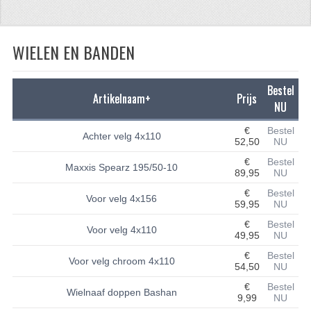
CFMOTO 500-5
WIELEN EN BANDEN
CFMOTO 500-A/2A / GOES 520
BRANDSTOF SYSTEEM
Bestel
Artikelnaam+
Prijs
LAGERS
NU
€
Bestel
PAKKINGEN
Achter velg 4x110
52,50
NU
PLASTIC PARTS
€
Bestel
Maxxis Spearz 195/50-10
89,95
NU
VERLICHTING
€
Bestel
Voor velg 4x156
59,95
NU
ONDERDELEN 50CC TOT 125CC
€
Bestel
Voor velg 4x110
49,95
NU
UNIVERSELE QUAD ONDERDELEN
€
Bestel
Voor velg chroom 4x110
54,50
NU
BASHAN ONDERDELEN
€
Bestel
Wielnaaf doppen Bashan
9,99
NU
BASHAN 150CC