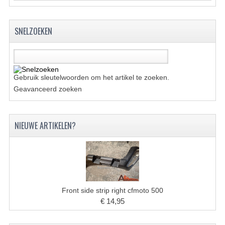
ACCESSOIRES
GEREEDSCHAP
SNELZOEKEN
BASHAN 300S-18
BASHAN 300S-A
Gebruik sleutelwoorden om het artikel te zoeken.
BASHAN 400S
Geavanceerd zoeken
ONDERHOUD PRODUCTEN BASHAN QUAD
NIEUWE ARTIKELEN?
SHINERAY ONDERDELEN
ONDERHOUDS PRODUCTEN
SHINERAY 200STIIE-B
SHINERAY 250 STXE
Front side strip right cfmoto 500
€ 14,95
ACCESSOIRES