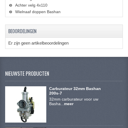
VERLICHTING
Achter velg 4x110
Wielnaaf doppen Bashan
SHINERAY 300 STE
SHINERAY 300ST 5E
BEOORDELINGEN
SHINERAY 350ST-2E
Er zijn geen artikelbeoordelingen
SHINERAY SPYDER/STIXE 250CC
ACCESSOIRES
NIEUWSTE PRODUCTEN
BODY KAPPEN EN FRAME
BRANDSTOF SYSTEEM
Carburateur 32mm Bashan
200s-7
ELEKTRONICA
32mm carburateur voor uw
Basha...
meer
GEREEDSCHAP
KABELS