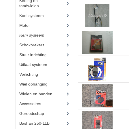
Ketting en
tandwielen
(18)
Koel systeem
(7)
Motor
(98)
Rem systeem
(25)
Schokbrekers
(14)
Stuur inrichting
(16)
Uitlaat systeem
(15)
Verlichting
(15)
Wiel ophanging
(53)
Wielen en banden
(6)
Accessoires
(73)
Gereedschap
(15)
Bashan 250-11B
(385)