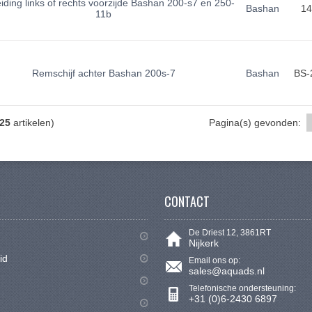
ding links of rechts voorzijde Bashan 200-s7 en 250-
Bashan
14
11b
Remschijf achter Bashan 200s-7
Bashan
BS-
25
artikelen)
Pagina(s) gevonden:
CONTACT
De Driest 12, 3861RT
Nijkerk
id
Email ons op:
sales@aquads.nl
Telefonische ondersteuning:
+31 (0)6-2430 6897