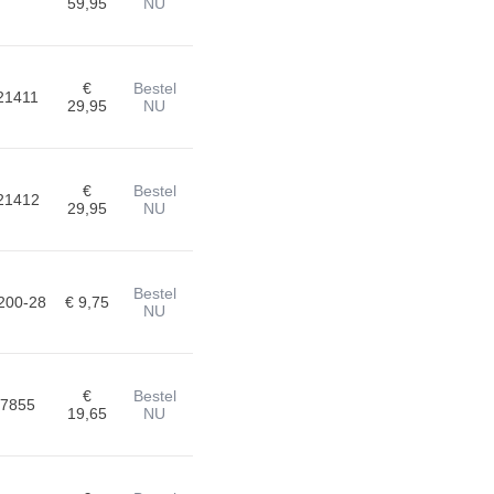
59,95
NU
€
Bestel
21411
29,95
NU
€
Bestel
21412
29,95
NU
Bestel
200-28
€ 9,75
NU
€
Bestel
7855
19,65
NU