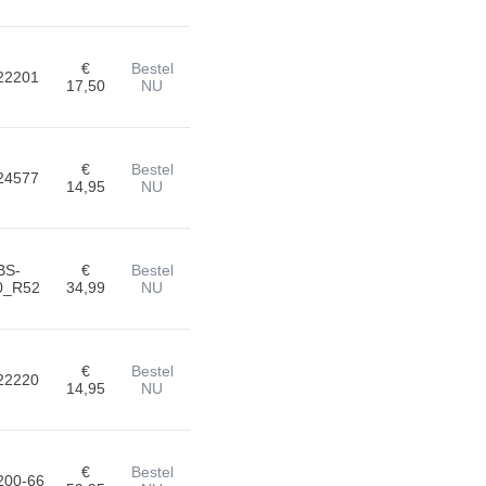
€
Bestel
22201
17,50
NU
€
Bestel
24577
14,95
NU
BS-
€
Bestel
0_R52
34,99
NU
€
Bestel
22220
14,95
NU
€
Bestel
200-66