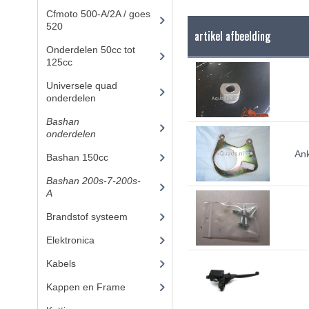
Cfmoto 500-A/2A / goes
520
(347)
artikel afbeelding
Onderdelen 50cc tot
125cc
(49)
Universele quad
onderdelen
(46)
Bashan
onderdelen
(1024)
Ank
Bashan 150cc
(36)
Bashan 200s-7-200s-
A
(481)
Brandstof systeem
(28)
Elektronica
(34)
Kabels
(8)
Kappen en Frame
(56)