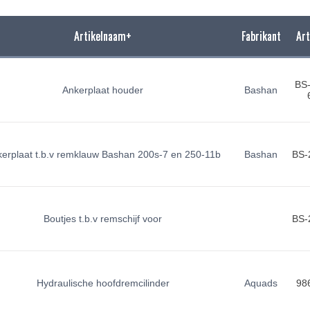
Artikelnaam+
Fabrikant
Art
BS
Ankerplaat houder
Bashan
erplaat t.b.v remklauw Bashan 200s-7 en 250-11b
Bashan
BS-
Boutjes t.b.v remschijf voor
BS-
Hydraulische hoofdremcilinder
Aquads
98