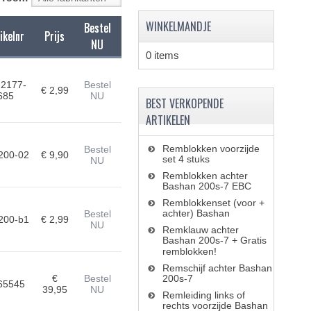
WINKELMANDJE
Bestel
ikelnr
Prijs
NU
0 items
-2177-
Bestel
€ 2,99
685
NU
BEST VERKOPENDE
ARTIKELEN
Remblokken voorzijde
Bestel
200-02
€ 9,90
set 4 stuks
NU
Remblokken achter
Bashan 200s-7 EBC
Remblokkenset (voor +
achter) Bashan
Bestel
200-b1
€ 2,99
NU
Remklauw achter
Bashan 200s-7 + Gratis
remblokken!
Remschijf achter Bashan
€
Bestel
200s-7
65545
39,95
NU
Remleiding links of
rechts voorzijde Bashan