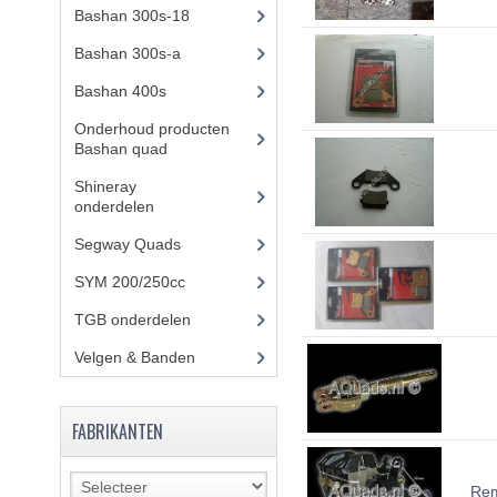
Bashan 300s-18
(35)
Bashan 300s-a
(65)
Bashan 400s
(5)
Onderhoud producten
Bashan quad
(17)
Shineray
onderdelen
(700)
Segway Quads
(6)
SYM 200/250cc
(15)
TGB onderdelen
(27)
Velgen & Banden
(21)
FABRIKANTEN
Rem