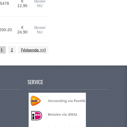
€
Bestel
5478
12,95
NU
€
Bestel
200-20
24,90
NU
1
2
[Volgende >>]
SERVICE