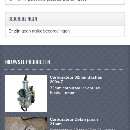
SYM 200/250CC
TGB ONDERDELEN
BEOORDELINGEN
VELGEN & BANDEN
Er zijn geen artikelbeoordelingen
10 INCH VELGEN
12 INCH VELGEN
NIEUWSTE PRODUCTEN
6 INCH BANDEN
7 INCH VELGEN
Carburateur 32mm Bashan
200s-7
32mm carburateur voor uw
8 INCH VELGEN
Basha...
meer
9 INCH VELG
E SCOOTERS
Carburateur Dekni japan
ACCOUNT
21mm
Carburateur 50 tot 125cc 21...
meer