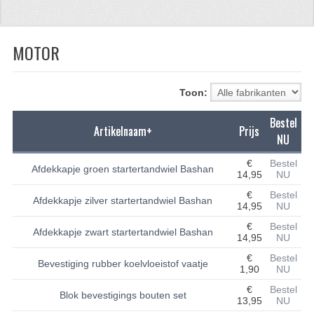
CFMOTO 500-5
MOTOR
CFMOTO 500-A/2A / GOES 520
BRANDSTOF SYSTEEM
Toon:
LAGERS
Bestel
Artikelnaam+
Prijs
PAKKINGEN
NU
PLASTIC PARTS
€
Bestel
Afdekkapje groen startertandwiel Bashan
14,95
NU
VERLICHTING
€
Bestel
Afdekkapje zilver startertandwiel Bashan
14,95
NU
ONDERDELEN 50CC TOT 125CC
€
Bestel
Afdekkapje zwart startertandwiel Bashan
14,95
NU
UNIVERSELE QUAD ONDERDELEN
€
Bestel
Bevestiging rubber koelvloeistof vaatje
1,90
NU
BASHAN ONDERDELEN
€
Bestel
Blok bevestigings bouten set
13,95
NU
BASHAN 150CC