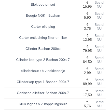
€
Bestel
Blok bouten set
15,95
NU
BASHAN 200S-7-200S-A
€
Bestel
Bougie NGK - Bashan
5,90
NU
BRANDSTOF SYSTEEM
€
Bestel
Carter olie plug
ELEKTRONICA
3,75
NU
€
Bestel
Carter ontluchting filter en filter
KABELS
12,95
NU
€
Bestel
KAPPEN EN FRAME
Cilinder Bashan 200cc
79,95
NU
€
Bestel
KETTING EN TANDWIELEN
Cilinder kop type 2 Bashan 200s-7
84,50
NU
KOEL SYSTEEM
€
Bestel
cilinderbout t.b.v nokkenasje
2,99
NU
MOTOR
€
Bestel
Cilinderkop type 1 Bashan 200s-7
89,99
NU
REM SYSTEEM
€
Bestel
Conische oliefilter Bashan 200s-7
17,50
NU
SCHOKBREKERS
€
Bestel
Druk lager t.b.v. koppelingshuis
5,76
NU
STUUR INRICHTING