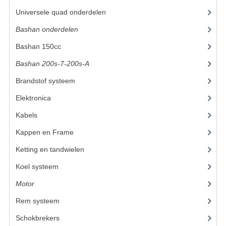
Universele quad onderdelen
(46)
KETTING EN TANDWIELEN
Bashan onderdelen
(1024)
KOEL SYSTEEM
Bashan 150cc
(36)
MOTOR
Bashan 200s-7-200s-A
(481)
Brandstof systeem
(28)
REM SYSTEEM
Elektronica
(34)
SCHOKBREKERS
Kabels
(8)
STUUR INRICHTING
Kappen en Frame
(56)
UITLAAT SYSTEEM
Ketting en tandwielen
(18)
VERLICHTING
Koel systeem
(7)
Motor
(98)
WIEL OPHANGING
Rem systeem
(25)
WIELEN EN BANDEN
Schokbrekers
(14)