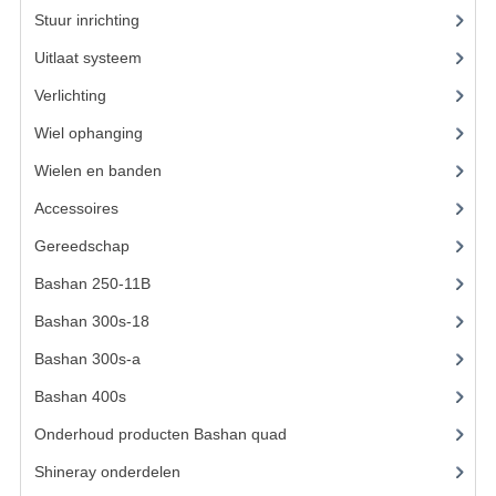
ACCESSOIRES
Stuur inrichting
(16)
GEREEDSCHAP
Uitlaat systeem
(15)
BASHAN 300S-18
Verlichting
(15)
Wiel ophanging
(53)
BASHAN 300S-A
Wielen en banden
(6)
BASHAN 400S
Accessoires
(73)
ONDERHOUD PRODUCTEN BASHAN QUAD
Gereedschap
(15)
SHINERAY ONDERDELEN
Bashan 250-11B
(385)
ONDERHOUDS PRODUCTEN
Bashan 300s-18
(35)
Bashan 300s-a
(65)
SHINERAY 200STIIE-B
Bashan 400s
(5)
SHINERAY 250 STXE
Onderhoud producten Bashan quad
(17)
ACCESSOIRES
Shineray onderdelen
(700)