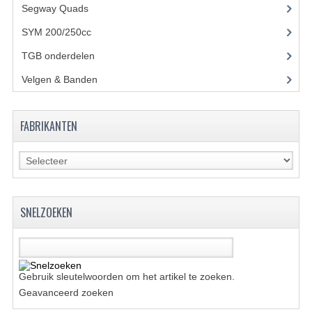
BRANDSTOF SYSTEEM
Segway Quads
(6)
SYM 200/250cc
(15)
ELECTRONICA
TGB onderdelen
(27)
KABELS
Velgen & Banden
(21)
KAPPEN EN FRAME
MOTOR ONDERDELEN
FABRIKANTEN
REM SYSTEEM
SCHOKBREKERS
STUUR INRICHTING
SNELZOEKEN
TANDWIELEN EN KETTING
UITLAAT
Gebruik sleutelwoorden om het artikel te zoeken.
VELGEN
Geavanceerd zoeken