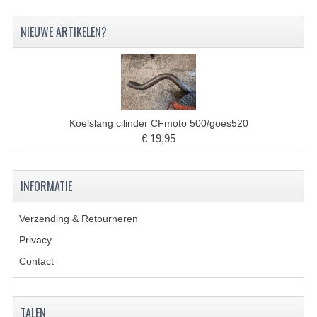
VERLICHTING
NIEUWE ARTIKELEN?
SHINERAY 300 STE
SHINERAY 300ST 5E
SHINERAY 350ST-2E
SHINERAY SPYDER/STIXE 250CC
Koelslang cilinder CFmoto 500/goes520
€ 19,95
ACCESSOIRES
BODY KAPPEN EN FRAME
INFORMATIE
BRANDSTOF SYSTEEM
Verzending & Retourneren
ELEKTRONICA
Privacy
Contact
GEREEDSCHAP
KABELS
TALEN