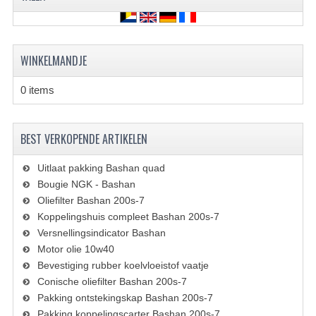
KETTING EN TANDWIELEN
KOEL SYSTEEM
WINKELMANDJE
MOTOR
0 items
REM SYSTEEM
SCHOKBREKERS
BEST VERKOPENDE ARTIKELEN
STUUR INRICHTING
Uitlaat pakking Bashan quad
UITLAAT SYSTEEM
Bougie NGK - Bashan
Oliefilter Bashan 200s-7
VERLICHTING
Koppelingshuis compleet Bashan 200s-7
Versnellingsindicator Bashan
WIEL OPHANGING
Motor olie 10w40
Bevestiging rubber koelvloeistof vaatje
WIELEN EN BANDEN
Conische oliefilter Bashan 200s-7
Pakking ontstekingskap Bashan 200s-7
SEGWAY QUADS
Pakking koppelingscarter Bashan 200s-7