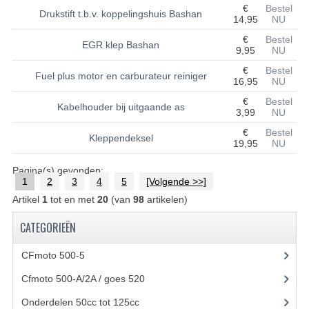
€
Bestel
Drukstift t.b.v. koppelingshuis Bashan
14,95
NU
UITLAAT SYSTEEM
€
Bestel
EGR klep Bashan
9,95
NU
VERLICHTING
€
Bestel
Fuel plus motor en carburateur reiniger
WIEL OPHANGING
16,95
NU
€
Bestel
Kabelhouder bij uitgaande as
WIELEN EN BANDEN
3,99
NU
€
Bestel
ACCESSOIRES
Kleppendeksel
19,95
NU
GEREEDSCHAP
Pagina(s) gevonden:
1
2
3
4
5
[Volgende >>]
BASHAN 250-11B
Artikel
1
tot en met
20
(van
98
artikelen)
BRANDSTOF SYSTEEM
CATEGORIEËN
ELEKTRONICA
CFmoto 500-5
(5)
Cfmoto 500-A/2A / goes 520
(347)
KABELS
Onderdelen 50cc tot 125cc
(49)
KAPPEN EN FRAME