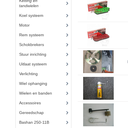
Ketting en
tandwielen
(18)
Koel systeem
(7)
Motor
(98)
Rem systeem
(25)
Schokbrekers
(14)
Stuur inrichting
(16)
Uitlaat systeem
(15)
Verlichting
(15)
Wiel ophanging
(53)
Wielen en banden
(6)
Accessoires
(73)
Gereedschap
(15)
Bashan 250-11B
(385)