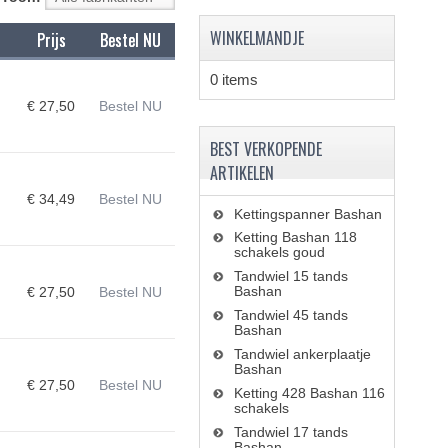
WINKELMANDJE
Prijs
Bestel NU
0 items
€ 27,50
Bestel NU
BEST VERKOPENDE
ARTIKELEN
€ 34,49
Bestel NU
Kettingspanner Bashan
Ketting Bashan 118
schakels goud
Tandwiel 15 tands
Bashan
€ 27,50
Bestel NU
Tandwiel 45 tands
Bashan
Tandwiel ankerplaatje
Bashan
€ 27,50
Bestel NU
Ketting 428 Bashan 116
schakels
Tandwiel 17 tands
Bashan