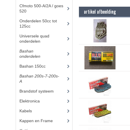
Cfmoto 500-A/2A / goes
artikel afbeelding
520
(347)
Onderdelen 50cc tot
125cc
(49)
Universele quad
onderdelen
(46)
Bashan
onderdelen
(1024)
Bashan 150cc
(36)
Bashan 200s-7-200s-
A
(481)
Brandstof systeem
(28)
Elektronica
(34)
Kabels
(8)
Kappen en Frame
(56)