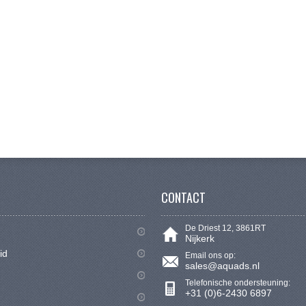
CONTACT
De Driest 12, 3861RT
Nijkerk
id
Email ons op:
sales@aquads.nl
Telefonische ondersteuning:
+31 (0)6-2430 6897