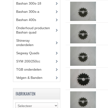
Bashan 300s-18
(35)
Bashan 300s-a
(65)
Bashan 400s
(5)
Onderhoud producten
Bashan quad
(17)
Shineray
onderdelen
(700)
Segway Quads
(6)
SYM 200/250cc
(15)
TGB onderdelen
(27)
Velgen & Banden
(21)
FABRIKANTEN