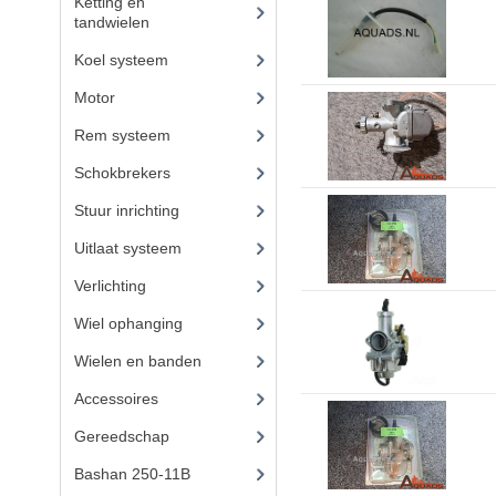
Ketting en
tandwielen
(18)
Koel systeem
(7)
Motor
(98)
Rem systeem
(25)
Schokbrekers
(14)
Stuur inrichting
(16)
Uitlaat systeem
(15)
Verlichting
(15)
Wiel ophanging
(53)
Wielen en banden
(6)
Accessoires
(73)
Gereedschap
(15)
Bashan 250-11B
(385)