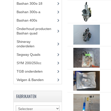
Bashan 300s-18
(35)
Bashan 300s-a
(65)
Bashan 400s
(5)
Onderhoud producten
Bashan quad
(17)
Shineray
onderdelen
(700)
Segway Quads
(6)
SYM 200/250cc
(15)
TGB onderdelen
(27)
Velgen & Banden
(21)
FABRIKANTEN