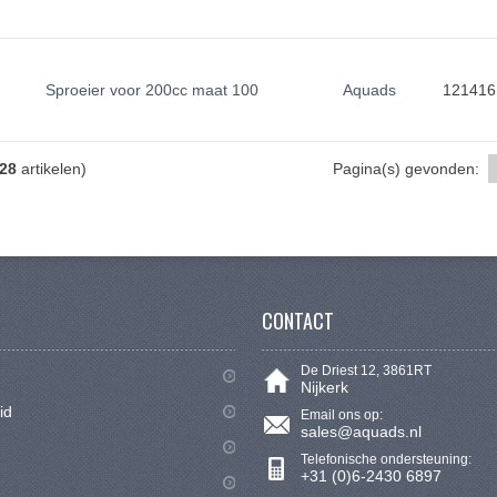
Sproeier voor 200cc maat 100
Aquads
121416
28
artikelen)
Pagina(s) gevonden:
CONTACT
De Driest 12, 3861RT
Nijkerk
id
Email ons op:
sales@aquads.nl
Telefonische ondersteuning:
+31 (0)6-2430 6897