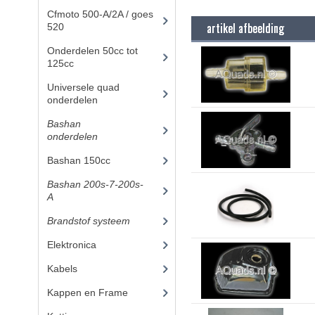
Cfmoto 500-A/2A / goes
artikel afbeelding
520
(347)
Onderdelen 50cc tot
125cc
(49)
Universele quad
onderdelen
(46)
Bashan
onderdelen
(1024)
Bashan 150cc
(36)
Bashan 200s-7-200s-
A
(481)
Brandstof systeem
(28)
Elektronica
(34)
Kabels
(8)
Kappen en Frame
(56)