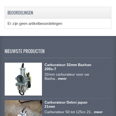
SYM 200/250CC
BEOORDELINGEN
TGB ONDERDELEN
Er zijn geen artikelbeoordelingen
VELGEN & BANDEN
10 INCH VELGEN
12 INCH VELGEN
NIEUWSTE PRODUCTEN
6 INCH BANDEN
Carburateur 32mm Bashan
7 INCH VELGEN
200s-7
32mm carburateur voor uw
Basha...
8 INCH VELGEN
meer
9 INCH VELG
E SCOOTERS
Carburateur Dekni japan
21mm
ACCOUNT
Carburateur 50 tot 125cc 21...
meer