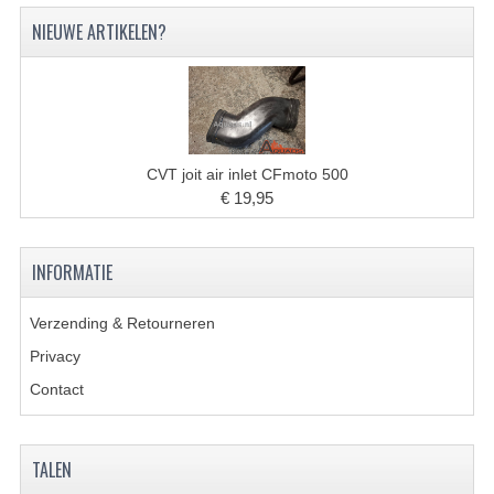
VERLICHTING
NIEUWE ARTIKELEN?
SHINERAY 300 STE
SHINERAY 300ST 5E
SHINERAY 350ST-2E
CVT joit air inlet CFmoto 500
SHINERAY SPYDER/STIXE 250CC
€ 19,95
ACCESSOIRES
INFORMATIE
BODY KAPPEN EN FRAME
Verzending & Retourneren
BRANDSTOF SYSTEEM
Privacy
ELEKTRONICA
Contact
GEREEDSCHAP
KABELS
TALEN