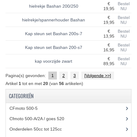
€
Bestel
hielrekje Bashan 200/250
19,95
NU
UITLAAT SYSTEEM
€
Bestel
hielrekje/spannerhouder Bashan
19,95
NU
VERLICHTING
€
Bestel
Kap steun set Bashan 200s-7
WIEL OPHANGING
13,95
NU
€
Bestel
Kap steun set Bashan 200-s7
WIELEN EN BANDEN
16,95
NU
€
Bestel
ACCESSOIRES
kap voorzijde zwart
89,95
NU
GEREEDSCHAP
Pagina(s) gevonden:
1
2
3
[Volgende >>]
Artikel
1
tot en met
20
(van
56
artikelen)
BASHAN 250-11B
CATEGORIEËN
BRANDSTOF SYSTEEM
CFmoto 500-5
(5)
ELEKTRONICA
Cfmoto 500-A/2A / goes 520
(347)
KABELS
Onderdelen 50cc tot 125cc
(49)
KAPPEN EN FRAME