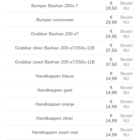
€
Bestel
Bumper Bashan 200s-7
19,50
NU
BASHAN 200S-7-200S-A
€
Bestel
Bumper universeel
29,99
NU
BRANDSTOF SYSTEEM
€
Bestel
Grabbar Bashan 200-s7
ELEKTRONICA
24,95
NU
€
Bestel
Grabbar zilver Bashan 200-s7/250s-11B
KABELS
37,50
NU
€
Bestel
KAPPEN EN FRAME
Grabbar zwart Bashan 200-s7/250s-11B
37,50
NU
€
Bestel
KETTING EN TANDWIELEN
Handkappen blauw
14,99
NU
KOEL SYSTEEM
€
Bestel
Handkappen geel
14,99
NU
MOTOR
€
Bestel
Handkappen oranje
14,99
NU
REM SYSTEEM
€
Bestel
Handkappen zilver
14,99
NU
SCHOKBREKERS
€
Bestel
Handkappen zwart mat
14,99
NU
STUUR INRICHTING