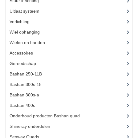
ACCESSOIRES
Stuur inrichting
(16)
Uitlaat systeem
(15)
GEREEDSCHAP
Verlichting
(15)
BASHAN 300S-18
Wiel ophanging
(53)
BASHAN 300S-A
Wielen en banden
(6)
BASHAN 400S
Accessoires
(73)
ONDERHOUD PRODUCTEN BASHAN QUAD
Gereedschap
(15)
Bashan 250-11B
(385)
SHINERAY ONDERDELEN
Bashan 300s-18
(35)
ONDERHOUDS PRODUCTEN
Bashan 300s-a
(65)
SHINERAY 200STIIE-B
Bashan 400s
(5)
SHINERAY 250 STXE
Onderhoud producten Bashan quad
(17)
Shineray onderdelen
(700)
ACCESSOIRES
Segway Quads
(6)