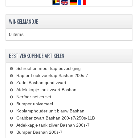
KETTING EN TANDWIELEN
KOEL SYSTEEM
WINKELMANDJE
MOTOR
0 items
REM SYSTEEM
SCHOKBREKERS
BEST VERKOPENDE ARTIKELEN
STUUR INRICHTING
Schroef en moer kap bevestiging
Raptor Look voorkap Bashan 200s-7
UITLAAT SYSTEEM
Zadel Bashan quad zwart
Afdek kapje tank zwart Bashan
VERLICHTING
Nerfbar netjes set
Bumper universeel
WIEL OPHANGING
Koplamphouder unit blauw Bashan
WIELEN EN BANDEN
Grabbar zwart Bashan 200-s7/250s-11B
Afdekkapje tank zilver Bashan 200s-7
SEGWAY QUADS
Bumper Bashan 200s-7