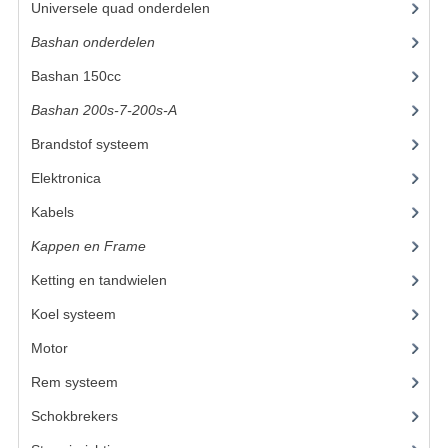
Universele quad onderdelen
(46)
KETTING EN TANDWIELEN
Bashan onderdelen
(1024)
Bashan 150cc
(36)
KOEL SYSTEEM
Bashan 200s-7-200s-A
(481)
MOTOR
Brandstof systeem
(28)
REM SYSTEEM
Elektronica
(34)
SCHOKBREKERS
Kabels
(8)
STUUR INRICHTING
Kappen en Frame
(56)
Ketting en tandwielen
(18)
UITLAAT SYSTEEM
Koel systeem
(7)
VERLICHTING
Motor
(98)
WIEL OPHANGING
Rem systeem
(25)
WIELEN EN BANDEN
Schokbrekers
(14)