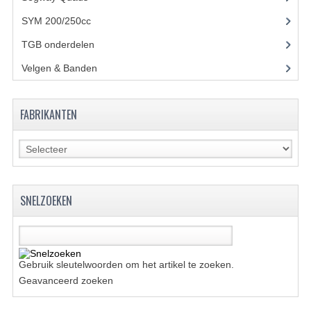
BRANDSTOF SYSTEEM
SYM 200/250cc
(15)
ELECTRONICA
TGB onderdelen
(27)
KABELS
Velgen & Banden
(21)
KAPPEN EN FRAME
FABRIKANTEN
MOTOR ONDERDELEN
REM SYSTEEM
SCHOKBREKERS
SNELZOEKEN
STUUR INRICHTING
TANDWIELEN EN KETTING
UITLAAT
Gebruik sleutelwoorden om het artikel te zoeken.
Geavanceerd zoeken
VELGEN