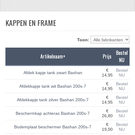
CFMOTO 500-5
KAPPEN EN FRAME
CFMOTO 500-A/2A / GOES 520
BRANDSTOF SYSTEEM
Toon:
LAGERS
Bestel
Artikelnaam+
Prijs
PAKKINGEN
NU
PLASTIC PARTS
€
Bestel
Afdek kapje tank zwart Bashan
14,95
NU
VERLICHTING
€
Bestel
Afdekkapje tank wit Bashan 200s-7
14,95
NU
ONDERDELEN 50CC TOT 125CC
€
Bestel
Afdekkapje tank zilver Bashan 200s-7
14,95
NU
UNIVERSELE QUAD ONDERDELEN
€
Bestel
Beschermkap achteras Bashan 200s-7
26,80
NU
BASHAN ONDERDELEN
€
Bestel
Bodemplaat beschermer Bashan 200s-7
19,00
NU
BASHAN 150CC