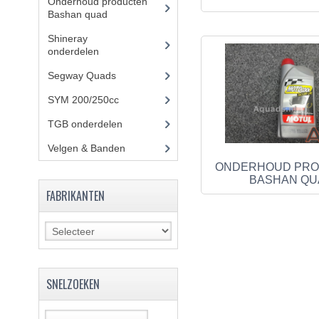
Onderhoud producten
Bashan quad
(17)
Shineray
onderdelen
(700)
Segway Quads
(6)
SYM 200/250cc
(15)
TGB onderdelen
(27)
Velgen & Banden
(21)
ONDERHOUD PR
BASHAN QU
FABRIKANTEN
SNELZOEKEN