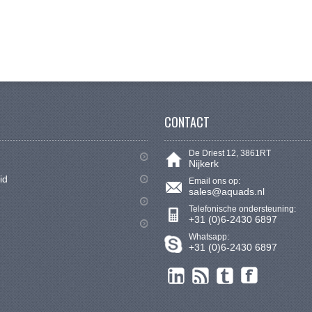
CONTACT
De Driest 12, 3861RT
Nijkerk
id
Email ons op:
sales@aquads.nl
Telefonische ondersteuning:
+31 (0)6-2430 6897
Whatsapp:
+31 (0)6-2430 6897