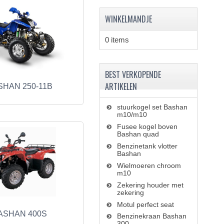
WINKELMANDJE
0 items
BEST VERKOPENDE
ARTIKELEN
SHAN 250-11B
stuurkogel set Bashan
m10/m10
Fusee kogel boven
Bashan quad
Benzinetank vlotter
Bashan
Wielmoeren chroom
m10
Zekering houder met
zekering
Motul perfect seat
ASHAN 400S
Benzinekraan Bashan
300