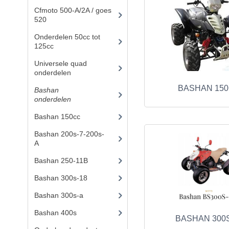
Cfmoto 500-A/2A / goes
520
(347)
Onderdelen 50cc tot
125cc
(49)
Universele quad
onderdelen
(46)
BASHAN 15
Bashan
onderdelen
(1024)
Bashan 150cc
(36)
Bashan 200s-7-200s-
A
(481)
Bashan 250-11B
(385)
Bashan 300s-18
(35)
Bashan 300s-a
(65)
Bashan 400s
(5)
BASHAN 300S