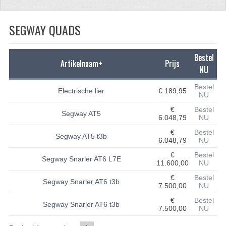
CFMOTO 500-5
SEGWAY QUADS
CFMOTO 500-A/2A / GOES 520
BRANDSTOF SYSTEEM
Bestel
Artikelnaam+
Prijs
NU
LAGERS
Bestel
Electrische lier
€ 189,95
NU
PAKKINGEN
€
Bestel
Segway AT5
PLASTIC PARTS
6.048,79
NU
€
Bestel
Segway AT5 t3b
VERLICHTING
6.048,79
NU
€
Bestel
ONDERDELEN 50CC TOT 125CC
Segway Snarler AT6 L7E
11.600,00
NU
€
Bestel
UNIVERSELE QUAD ONDERDELEN
Segway Snarler AT6 t3b
7.500,00
NU
BASHAN ONDERDELEN
€
Bestel
Segway Snarler AT6 t3b
7.500,00
NU
BASHAN 150CC