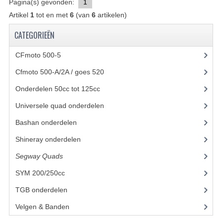
Pagina(s) gevonden:
1
Artikel
1
tot en met
6
(van
BASHAN 200S-7-200S-A
6
artikelen)
CATEGORIEËN
BRANDSTOF SYSTEEM
CFmoto 500-5
(5)
ELEKTRONICA
Cfmoto 500-A/2A / goes 520
(347)
KABELS
Onderdelen 50cc tot 125cc
(49)
KAPPEN EN FRAME
Universele quad onderdelen
(46)
KETTING EN TANDWIELEN
Bashan onderdelen
(1024)
KOEL SYSTEEM
Shineray onderdelen
(700)
Segway Quads
(6)
MOTOR
SYM 200/250cc
(15)
REM SYSTEEM
TGB onderdelen
(27)
SCHOKBREKERS
Velgen & Banden
(21)
STUUR INRICHTING