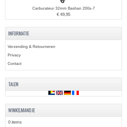
Carburateur 32mm Bashan 200s-7
KETTING EN TANDWIELEN
€ 49,95
KOEL SYSTEEM
INFORMATIE
MOTOR
REM SYSTEEM
Verzending & Retourneren
Privacy
SCHOKBREKERS
Contact
STUUR INRICHTING
UITLAAT SYSTEEM
TALEN
VERLICHTING
WIEL OPHANGING
WINKELMANDJE
WIELEN EN BANDEN
0 items