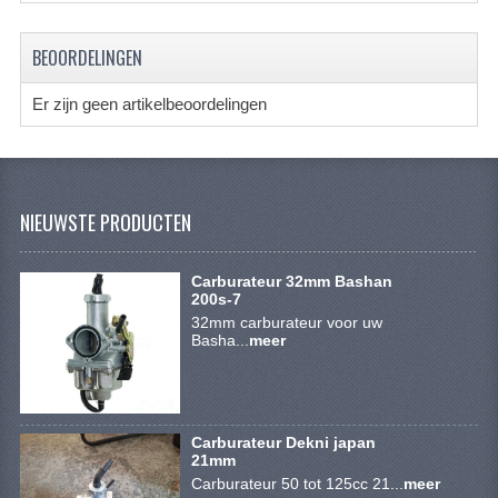
ACCESSOIRES
GEREEDSCHAP
BEOORDELINGEN
BASHAN 300S-18
Er zijn geen artikelbeoordelingen
BASHAN 300S-A
BASHAN 400S
NIEUWSTE PRODUCTEN
ONDERHOUD PRODUCTEN BASHAN QUAD
SHINERAY ONDERDELEN
Carburateur 32mm Bashan
200s-7
ONDERHOUDS PRODUCTEN
32mm carburateur voor uw
Basha...
meer
SHINERAY 200STIIE-B
SHINERAY 250 STXE
Carburateur Dekni japan
ACCESSOIRES
21mm
Carburateur 50 tot 125cc 21...
meer