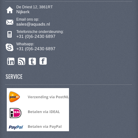
VERLICHTING
De Driest 12, 3861RT
Nijkerk
SHINERAY 300 STE
Email ons op:
sales@aquads.nl
SHINERAY 300ST 5E
Telefonische ondersteuning:
+31 (0)6-2430 6897
SHINERAY 350ST-2E
Whatsapp:
+31 (0)6-2430 6897
SHINERAY SPYDER/STIXE 250CC
ACCESSOIRES
SERVICE
BODY KAPPEN EN FRAME
BRANDSTOF SYSTEEM
ELEKTRONICA
GEREEDSCHAP
KABELS