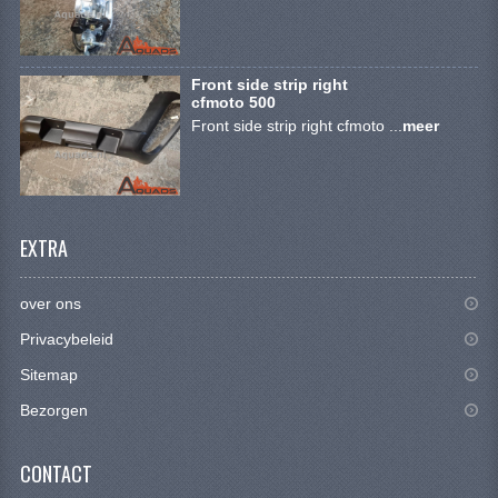
BRANDSTOF SYSTEEM
ELECTRONICA
Front side strip right
KABELS
cfmoto 500
Front side strip right cfmoto ...
meer
KAPPEN EN FRAME
MOTOR ONDERDELEN
REM SYSTEEM
EXTRA
SCHOKBREKERS
over ons
STUUR INRICHTING
Privacybeleid
TANDWIELEN EN KETTING
Sitemap
Bezorgen
UITLAAT
VELGEN
CONTACT