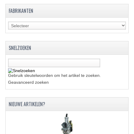
FABRIKANTEN
UITLAAT SYSTEEM
VERLICHTING
WIEL OPHANGING
SNELZOEKEN
WIELEN EN BANDEN
ACCESSOIRES
GEREEDSCHAP
Gebruik sleutelwoorden om het artikel te zoeken.
Geavanceerd zoeken
BASHAN 250-11B
BRANDSTOF SYSTEEM
NIEUWE ARTIKELEN?
ELEKTRONICA
KABELS
KAPPEN EN FRAME