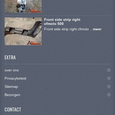
BRANDSTOF SYSTEEM
ELECTRONICA
Front side strip right
KABELS
cfmoto 500
Front side strip right cfmoto ...
meer
KAPPEN EN FRAME
MOTOR ONDERDELEN
REM SYSTEEM
EXTRA
SCHOKBREKERS
over ons
STUUR INRICHTING
Privacybeleid
TANDWIELEN EN KETTING
Sitemap
Bezorgen
UITLAAT
VELGEN
CONTACT