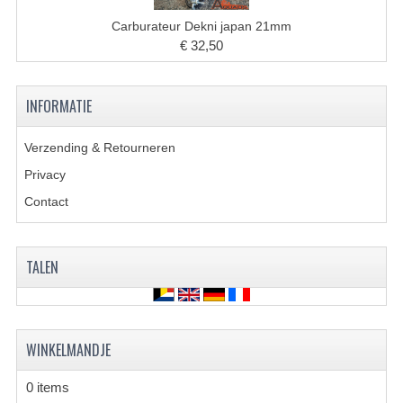
Carburateur Dekni japan 21mm
KETTING EN TANDWIELEN
€ 32,50
KOEL SYSTEEM
INFORMATIE
MOTOR
REM SYSTEEM
Verzending & Retourneren
Privacy
SCHOKBREKERS
Contact
STUUR INRICHTING
UITLAAT SYSTEEM
TALEN
VERLICHTING
WIEL OPHANGING
WINKELMANDJE
WIELEN EN BANDEN
0 items