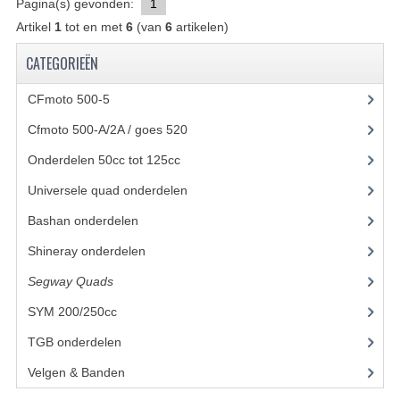
Pagina(s) gevonden:
1
Artikel
1
tot en met
6
(van
BASHAN 200S-7-200S-A
6
artikelen)
CATEGORIEËN
BRANDSTOF SYSTEEM
CFmoto 500-5
(5)
ELEKTRONICA
Cfmoto 500-A/2A / goes 520
(347)
KABELS
Onderdelen 50cc tot 125cc
(49)
KAPPEN EN FRAME
Universele quad onderdelen
(46)
KETTING EN TANDWIELEN
Bashan onderdelen
(1024)
KOEL SYSTEEM
Shineray onderdelen
(700)
Segway Quads
(6)
MOTOR
SYM 200/250cc
(15)
REM SYSTEEM
TGB onderdelen
(27)
SCHOKBREKERS
Velgen & Banden
(21)
STUUR INRICHTING