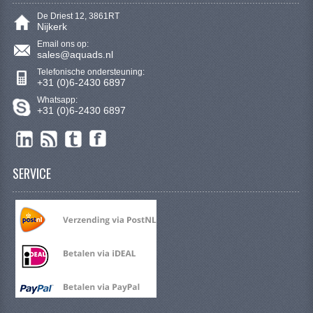
VERLICHTING
De Driest 12, 3861RT
Nijkerk
SHINERAY 300 STE
Email ons op:
sales@aquads.nl
SHINERAY 300ST 5E
Telefonische ondersteuning:
+31 (0)6-2430 6897
SHINERAY 350ST-2E
Whatsapp:
+31 (0)6-2430 6897
SHINERAY SPYDER/STIXE 250CC
ACCESSOIRES
SERVICE
BODY KAPPEN EN FRAME
BRANDSTOF SYSTEEM
ELEKTRONICA
GEREEDSCHAP
KABELS