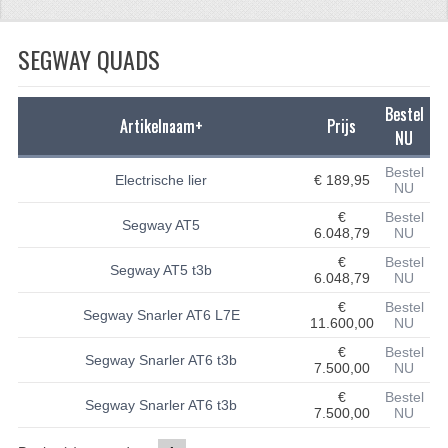
CFMOTO 500-5
SEGWAY QUADS
CFMOTO 500-A/2A / GOES 520
BRANDSTOF SYSTEEM
Bestel
Artikelnaam+
Prijs
NU
LAGERS
Bestel
Electrische lier
€ 189,95
NU
PAKKINGEN
€
Bestel
Segway AT5
PLASTIC PARTS
6.048,79
NU
€
Bestel
Segway AT5 t3b
VERLICHTING
6.048,79
NU
€
Bestel
ONDERDELEN 50CC TOT 125CC
Segway Snarler AT6 L7E
11.600,00
NU
€
Bestel
UNIVERSELE QUAD ONDERDELEN
Segway Snarler AT6 t3b
7.500,00
NU
BASHAN ONDERDELEN
€
Bestel
Segway Snarler AT6 t3b
7.500,00
NU
BASHAN 150CC