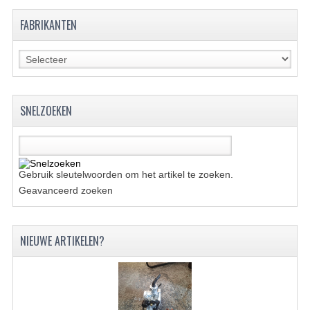
FABRIKANTEN
UITLAAT SYSTEEM
VERLICHTING
WIEL OPHANGING
SNELZOEKEN
WIELEN EN BANDEN
ACCESSOIRES
GEREEDSCHAP
Gebruik sleutelwoorden om het artikel te zoeken.
Geavanceerd zoeken
BASHAN 250-11B
BRANDSTOF SYSTEEM
NIEUWE ARTIKELEN?
ELEKTRONICA
KABELS
KAPPEN EN FRAME