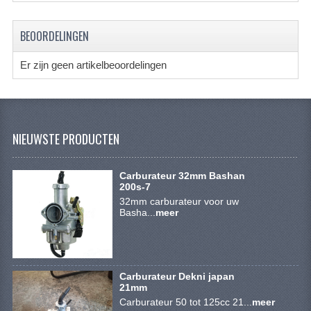
ACCESSOIRES
GEREEDSCHAP
BEOORDELINGEN
BASHAN 300S-18
Er zijn geen artikelbeoordelingen
BASHAN 300S-A
BASHAN 400S
NIEUWSTE PRODUCTEN
ONDERHOUD PRODUCTEN BASHAN QUAD
SHINERAY ONDERDELEN
Carburateur 32mm Bashan
200s-7
ONDERHOUDS PRODUCTEN
32mm carburateur voor uw
Basha...
meer
SHINERAY 200STIIE-B
SHINERAY 250 STXE
Carburateur Dekni japan
ACCESSOIRES
21mm
Carburateur 50 tot 125cc 21...
meer