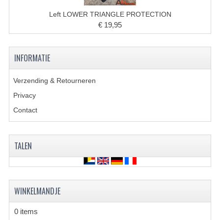
Left LOWER TRIANGLE PROTECTION
KETTING EN TANDWIELEN
€ 19,95
KOEL SYSTEEM
INFORMATIE
MOTOR
REM SYSTEEM
Verzending & Retourneren
Privacy
SCHOKBREKERS
Contact
STUUR INRICHTING
UITLAAT SYSTEEM
TALEN
VERLICHTING
WIEL OPHANGING
WINKELMANDJE
WIELEN EN BANDEN
0 items