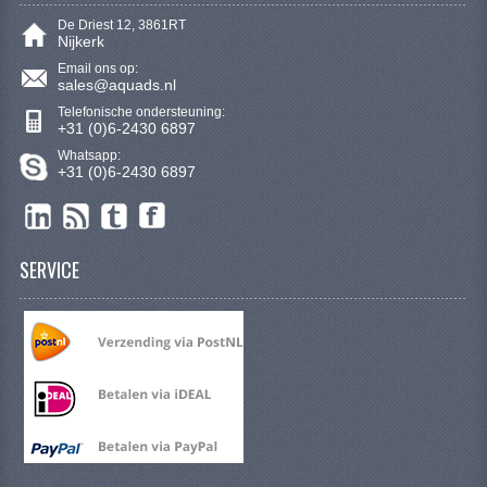
VERLICHTING
De Driest 12, 3861RT
Nijkerk
SHINERAY 300 STE
Email ons op:
sales@aquads.nl
SHINERAY 300ST 5E
Telefonische ondersteuning:
+31 (0)6-2430 6897
SHINERAY 350ST-2E
Whatsapp:
+31 (0)6-2430 6897
SHINERAY SPYDER/STIXE 250CC
ACCESSOIRES
SERVICE
BODY KAPPEN EN FRAME
BRANDSTOF SYSTEEM
ELEKTRONICA
GEREEDSCHAP
KABELS