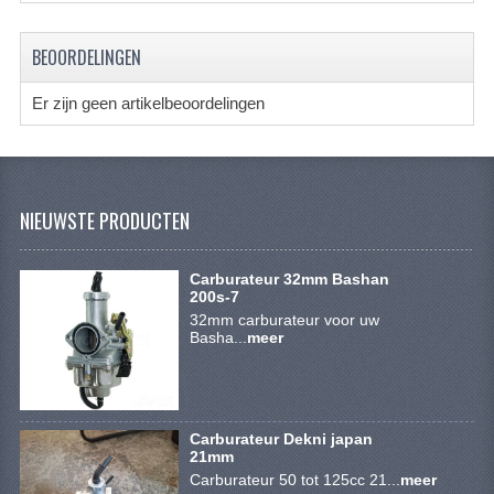
ACCESSOIRES
GEREEDSCHAP
BEOORDELINGEN
BASHAN 300S-18
Er zijn geen artikelbeoordelingen
BASHAN 300S-A
BASHAN 400S
NIEUWSTE PRODUCTEN
ONDERHOUD PRODUCTEN BASHAN QUAD
SHINERAY ONDERDELEN
Carburateur 32mm Bashan
200s-7
ONDERHOUDS PRODUCTEN
32mm carburateur voor uw
Basha...
meer
SHINERAY 200STIIE-B
SHINERAY 250 STXE
Carburateur Dekni japan
ACCESSOIRES
21mm
Carburateur 50 tot 125cc 21...
meer