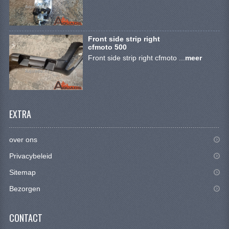
BRANDSTOF SYSTEEM
ELECTRONICA
Front side strip right
KABELS
cfmoto 500
Front side strip right cfmoto ...
meer
KAPPEN EN FRAME
MOTOR ONDERDELEN
REM SYSTEEM
EXTRA
SCHOKBREKERS
over ons
STUUR INRICHTING
Privacybeleid
TANDWIELEN EN KETTING
Sitemap
Bezorgen
UITLAAT
VELGEN
CONTACT