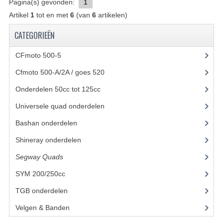
Pagina(s) gevonden:
1
Artikel
1
tot en met
6
(van
BASHAN 200S-7-200S-A
6
artikelen)
CATEGORIEËN
BRANDSTOF SYSTEEM
CFmoto 500-5
(5)
ELEKTRONICA
Cfmoto 500-A/2A / goes 520
(347)
KABELS
Onderdelen 50cc tot 125cc
(49)
KAPPEN EN FRAME
Universele quad onderdelen
(46)
KETTING EN TANDWIELEN
Bashan onderdelen
(1024)
KOEL SYSTEEM
Shineray onderdelen
(700)
Segway Quads
(6)
MOTOR
SYM 200/250cc
(15)
REM SYSTEEM
TGB onderdelen
(27)
SCHOKBREKERS
Velgen & Banden
(21)
STUUR INRICHTING