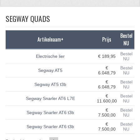
CFMOTO 500-5
SEGWAY QUADS
CFMOTO 500-A/2A / GOES 520
BRANDSTOF SYSTEEM
Bestel
Artikelnaam+
Prijs
NU
LAGERS
Bestel
Electrische lier
€ 189,95
NU
PAKKINGEN
€
Bestel
Segway AT5
PLASTIC PARTS
6.048,79
NU
€
Bestel
Segway AT5 t3b
VERLICHTING
6.048,79
NU
€
Bestel
ONDERDELEN 50CC TOT 125CC
Segway Snarler AT6 L7E
11.600,00
NU
€
Bestel
UNIVERSELE QUAD ONDERDELEN
Segway Snarler AT6 t3b
7.500,00
NU
BASHAN ONDERDELEN
€
Bestel
Segway Snarler AT6 t3b
7.500,00
NU
BASHAN 150CC