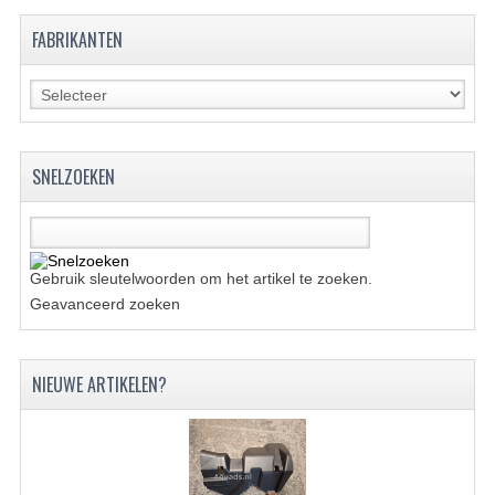
FABRIKANTEN
UITLAAT SYSTEEM
VERLICHTING
WIEL OPHANGING
SNELZOEKEN
WIELEN EN BANDEN
ACCESSOIRES
GEREEDSCHAP
Gebruik sleutelwoorden om het artikel te zoeken.
Geavanceerd zoeken
BASHAN 250-11B
BRANDSTOF SYSTEEM
NIEUWE ARTIKELEN?
ELEKTRONICA
KABELS
KAPPEN EN FRAME