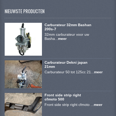
VERLICHTING
NIEUWSTE PRODUCTEN
SHINERAY 300 STE
SHINERAY 300ST 5E
Carburateur 32mm Bashan
200s-7
SHINERAY 350ST-2E
32mm carburateur voor uw
Basha...
meer
SHINERAY SPYDER/STIXE 250CC
ACCESSOIRES
Carburateur Dekni japan
BODY KAPPEN EN FRAME
21mm
Carburateur 50 tot 125cc 21...
meer
BRANDSTOF SYSTEEM
ELEKTRONICA
Front side strip right
GEREEDSCHAP
cfmoto 500
Front side strip right cfmoto ...
meer
KABELS