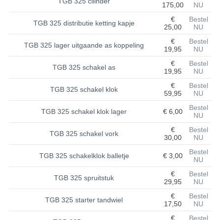
TGB 325 cilinder
175,00
NU
BASHAN 200S-7-200S-A
€
Bestel
TGB 325 distributie ketting kapje
25,00
NU
BRANDSTOF SYSTEEM
€
Bestel
TGB 325 lager uitgaande as koppeling
19,95
NU
ELEKTRONICA
€
Bestel
TGB 325 schakel as
19,95
NU
KABELS
€
Bestel
TGB 325 schakel klok
59,95
NU
KAPPEN EN FRAME
Bestel
TGB 325 schakel klok lager
€ 6,00
NU
KETTING EN TANDWIELEN
€
Bestel
TGB 325 schakel vork
KOEL SYSTEEM
30,00
NU
Bestel
TGB 325 schakelklok balletje
€ 3,00
MOTOR
NU
€
Bestel
REM SYSTEEM
TGB 325 spruitstuk
29,95
NU
€
Bestel
SCHOKBREKERS
TGB 325 starter tandwiel
17,50
NU
STUUR INRICHTING
€
Bestel