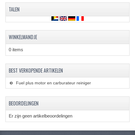
BRANDSTOF SYSTEEM
TALEN
ELECTRONICA
KABELS
WINKELMANDJE
KAPPEN EN FRAME
0 items
MOTOR ONDERDELEN
REM SYSTEEM
BEST VERKOPENDE ARTIKELEN
SCHOKBREKERS
Fuel plus motor en carburateur reiniger
STUUR INRICHTING
TANDWIELEN EN KETTING
BEOORDELINGEN
UITLAAT
Er zijn geen artikelbeoordelingen
VELGEN