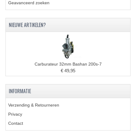
ACCESSOIRES
Geavanceerd zoeken
GEREEDSCHAP
NIEUWE ARTIKELEN?
BASHAN 300S-18
BASHAN 300S-A
BASHAN 400S
ONDERHOUD PRODUCTEN BASHAN QUAD
Carburateur 32mm Bashan 200s-7
€ 49,95
SHINERAY ONDERDELEN
ONDERHOUDS PRODUCTEN
INFORMATIE
SHINERAY 200STIIE-B
Verzending & Retourneren
SHINERAY 250 STXE
Privacy
Contact
ACCESSOIRES