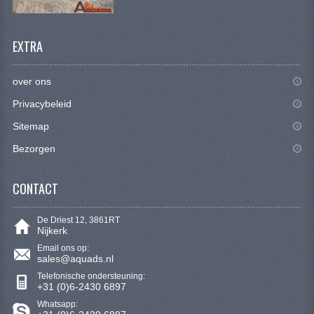
KETTING EN TANDWIELEN
KOEL SYSTEEM
EXTRA
MOTOR
over ons
REM SYSTEEM
Privacybeleid
SCHOKBREKERS
Sitemap
Bezorgen
STUUR INRICHTING
UITLAAT SYSTEEM
CONTACT
VERLICHTING
De Driest 12, 3861RT
Nijkerk
WIEL OPHANGING
Email ons op:
sales@aquads.nl
WIELEN EN BANDEN
Telefonische ondersteuning:
+31 (0)6-2430 6897
SEGWAY QUADS
Whatsapp: