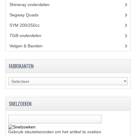
Shineray onderdelen
(700)
KETTING EN TANDWIELEN
Segway Quads
(6)
KOEL SYSTEEM
SYM 200/250cc
(15)
TGB onderdelen
(27)
MOTOR
Velgen & Banden
(21)
REM SYSTEEM
SCHOKBREKERS
FABRIKANTEN
STUUR INRICHTING
UITLAAT SYSTEEM
VERLICHTING
SNELZOEKEN
WIEL OPHANGING
WIELEN EN BANDEN
Gebruik sleutelwoorden om het artikel te zoeken.