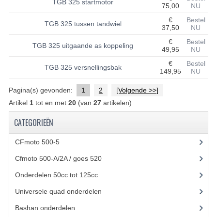
TGB 325 startmotor
75,00
NU
UITLAAT SYSTEEM
€
Bestel
TGB 325 tussen tandwiel
37,50
NU
VERLICHTING
€
Bestel
TGB 325 uitgaande as koppeling
49,95
NU
WIEL OPHANGING
€
Bestel
TGB 325 versnellingsbak
149,95
NU
WIELEN EN BANDEN
Pagina(s) gevonden:
1
2
[Volgende >>]
ACCESSOIRES
Artikel
1
tot en met
20
(van
27
artikelen)
GEREEDSCHAP
CATEGORIEËN
BASHAN 250-11B
CFmoto 500-5
(5)
BRANDSTOF SYSTEEM
Cfmoto 500-A/2A / goes 520
(347)
Onderdelen 50cc tot 125cc
(49)
ELEKTRONICA
Universele quad onderdelen
(46)
KABELS
Bashan onderdelen
(1024)
KAPPEN EN FRAME