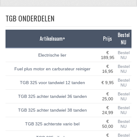
CFMOTO 500-5
TGB ONDERDELEN
CFMOTO 500-A/2A / GOES 520
BRANDSTOF SYSTEEM
Bestel
Artikelnaam+
Prijs
NU
LAGERS
€
Bestel
Electrische lier
189,95
NU
PAKKINGEN
€
Bestel
Fuel plus motor en carburateur reiniger
PLASTIC PARTS
16,95
NU
Bestel
TGB 325 voor tandwiel 12 tanden
€ 9,95
VERLICHTING
NU
€
Bestel
ONDERDELEN 50CC TOT 125CC
TGB 325 achter tandwiel 36 tanden
25,00
NU
€
Bestel
UNIVERSELE QUAD ONDERDELEN
TGB 325 achter tandwiel 38 tanden
24,99
NU
BASHAN ONDERDELEN
€
Bestel
TGB 325 achterste vario bel
50,00
NU
BASHAN 150CC
€
Bestel