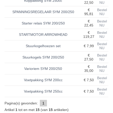
Koppakking SYM 250cc
22,50
NU
BASHAN 200S-7-200S-A
€
Bestel
SPANNINGSREGELAAR SYM 200/250
95,81
NU
BRANDSTOF SYSTEEM
€
Bestel
Starter relais SYM 200/250
22,45
NU
ELEKTRONICA
€
Bestel
STARTMOTOR ARROWHEAD
119,27
NU
KABELS
Bestel
Stuurkogelhoezen set
€ 7,99
NU
KAPPEN EN FRAME
€
Bestel
Stuurkogels SYM 200/250
27,50
NU
KETTING EN TANDWIELEN
€
Bestel
Varioriem SYM 200/250
KOEL SYSTEEM
35,00
NU
Bestel
Voetpakking SYM 200cc
€ 7,50
MOTOR
NU
Bestel
REM SYSTEEM
Voetpakking SYM 250cc
€ 7,50
NU
SCHOKBREKERS
Pagina(s) gevonden:
1
Artikel
1
tot en met
15
(van
15
artikelen)
STUUR INRICHTING