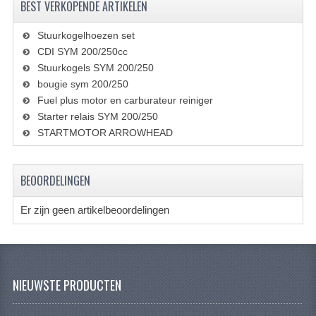
BEST VERKOPENDE ARTIKELEN
BRANDSTOF SYSTEEM
ELECTRONICA
Stuurkogelhoezen set
CDI SYM 200/250cc
KABELS
Stuurkogels SYM 200/250
bougie sym 200/250
KAPPEN EN FRAME
Fuel plus motor en carburateur reiniger
Starter relais SYM 200/250
MOTOR ONDERDELEN
STARTMOTOR ARROWHEAD
REM SYSTEEM
SCHOKBREKERS
BEOORDELINGEN
STUUR INRICHTING
Er zijn geen artikelbeoordelingen
TANDWIELEN EN KETTING
UITLAAT
NIEUWSTE PRODUCTEN
VELGEN