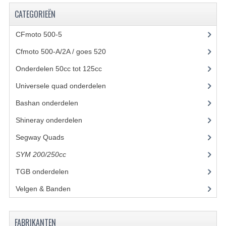
CATEGORIEËN
UITLAAT SYSTEEM
CFmoto 500-5
(5)
VERLICHTING
Cfmoto 500-A/2A / goes 520
(347)
WIEL OPHANGING
Onderdelen 50cc tot 125cc
(49)
WIELEN EN BANDEN
Universele quad onderdelen
(46)
ACCESSOIRES
Bashan onderdelen
(1024)
Shineray onderdelen
(700)
GEREEDSCHAP
Segway Quads
(6)
BASHAN 250-11B
SYM 200/250cc
(15)
BRANDSTOF SYSTEEM
TGB onderdelen
(27)
ELEKTRONICA
Velgen & Banden
(21)
KABELS
FABRIKANTEN
KAPPEN EN FRAME