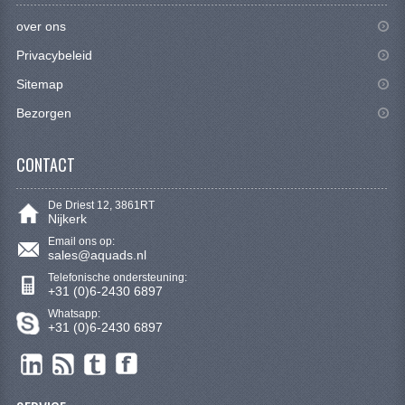
KETTING EN TANDWIELEN
over ons
KOEL SYSTEEM
Privacybeleid
Sitemap
MOTOR
Bezorgen
REM SYSTEEM
SCHOKBREKERS
CONTACT
STUUR INRICHTING
De Driest 12, 3861RT
Nijkerk
UITLAAT SYSTEEM
Email ons op:
sales@aquads.nl
VERLICHTING
Telefonische ondersteuning:
+31 (0)6-2430 6897
WIEL OPHANGING
Whatsapp:
+31 (0)6-2430 6897
WIELEN EN BANDEN
SEGWAY QUADS