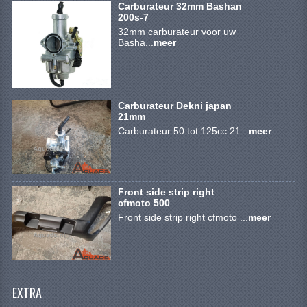
VERLICHTING
Carburateur 32mm Bashan
200s-7
32mm carburateur voor uw
SHINERAY 300 STE
Basha...
meer
SHINERAY 300ST 5E
SHINERAY 350ST-2E
Carburateur Dekni japan
21mm
SHINERAY SPYDER/STIXE 250CC
Carburateur 50 tot 125cc 21...
meer
ACCESSOIRES
BODY KAPPEN EN FRAME
Front side strip right
BRANDSTOF SYSTEEM
cfmoto 500
Front side strip right cfmoto ...
meer
ELEKTRONICA
GEREEDSCHAP
KABELS
EXTRA