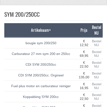
CFMOTO 500-5
SYM 200/250CC
CFMOTO 500-A/2A / GOES 520
BRANDSTOF SYSTEEM
Bestel
Artikelnaam+
Prijs
NU
LAGERS
€
Bestel
bougie sym 200/250
12,92
NU
PAKKINGEN
€
Bestel
Carburateur 27 mm sym 200 en 250cc
PLASTIC PARTS
69,95
NU
€
Bestel
CDI SYM 200/250cc
VERLICHTING
22,50
NU
€
Bestel
ONDERDELEN 50CC TOT 125CC
CDI SYM 200/250cc. Orgineel
135,00
NU
€
Bestel
UNIVERSELE QUAD ONDERDELEN
Fuel plus motor en carburateur reiniger
16,95
NU
BASHAN ONDERDELEN
€
Bestel
Koppakking SYM 200cc
22,50
NU
BASHAN 150CC
€
Bestel