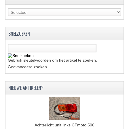
KETTING EN TANDWIELEN
KOEL SYSTEEM
SNELZOEKEN
MOTOR
REM SYSTEEM
SCHOKBREKERS
Gebruik sleutelwoorden om het artikel te zoeken.
Geavanceerd zoeken
STUUR INRICHTING
UITLAAT SYSTEEM
NIEUWE ARTIKELEN?
VERLICHTING
WIEL OPHANGING
WIELEN EN BANDEN
Achterlicht unit links CFmoto 500