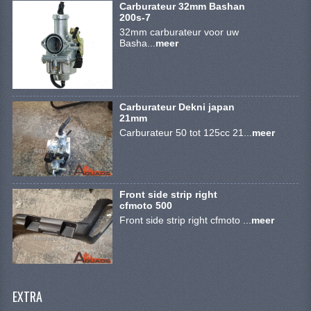
VERLICHTING
Carburateur 32mm Bashan
200s-7
32mm carburateur voor uw
SHINERAY 300 STE
Basha...
meer
SHINERAY 300ST 5E
SHINERAY 350ST-2E
Carburateur Dekni japan
21mm
SHINERAY SPYDER/STIXE 250CC
Carburateur 50 tot 125cc 21...
meer
ACCESSOIRES
BODY KAPPEN EN FRAME
Front side strip right
BRANDSTOF SYSTEEM
cfmoto 500
Front side strip right cfmoto ...
meer
ELEKTRONICA
GEREEDSCHAP
KABELS
EXTRA