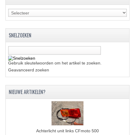
KETTING EN TANDWIELEN
KOEL SYSTEEM
SNELZOEKEN
MOTOR
REM SYSTEEM
SCHOKBREKERS
Gebruik sleutelwoorden om het artikel te zoeken.
Geavanceerd zoeken
STUUR INRICHTING
UITLAAT SYSTEEM
NIEUWE ARTIKELEN?
VERLICHTING
WIEL OPHANGING
WIELEN EN BANDEN
Achterlicht unit links CFmoto 500