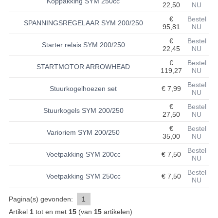
Koppakking SYM 250cc
22,50
NU
BASHAN 200S-7-200S-A
€
Bestel
SPANNINGSREGELAAR SYM 200/250
95,81
NU
BRANDSTOF SYSTEEM
€
Bestel
Starter relais SYM 200/250
22,45
NU
ELEKTRONICA
€
Bestel
STARTMOTOR ARROWHEAD
119,27
NU
KABELS
Bestel
Stuurkogelhoezen set
€ 7,99
NU
KAPPEN EN FRAME
€
Bestel
Stuurkogels SYM 200/250
27,50
NU
KETTING EN TANDWIELEN
€
Bestel
Varioriem SYM 200/250
KOEL SYSTEEM
35,00
NU
Bestel
Voetpakking SYM 200cc
€ 7,50
MOTOR
NU
Bestel
REM SYSTEEM
Voetpakking SYM 250cc
€ 7,50
NU
SCHOKBREKERS
Pagina(s) gevonden:
1
Artikel
1
tot en met
15
(van
15
artikelen)
STUUR INRICHTING