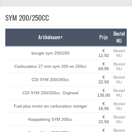
CFMOTO 500-5
SYM 200/250CC
CFMOTO 500-A/2A / GOES 520
BRANDSTOF SYSTEEM
Bestel
Artikelnaam+
Prijs
NU
LAGERS
€
Bestel
bougie sym 200/250
12,92
NU
PAKKINGEN
€
Bestel
Carburateur 27 mm sym 200 en 250cc
PLASTIC PARTS
69,95
NU
€
Bestel
CDI SYM 200/250cc
VERLICHTING
22,50
NU
€
Bestel
ONDERDELEN 50CC TOT 125CC
CDI SYM 200/250cc. Orgineel
135,00
NU
€
Bestel
UNIVERSELE QUAD ONDERDELEN
Fuel plus motor en carburateur reiniger
16,95
NU
BASHAN ONDERDELEN
€
Bestel
Koppakking SYM 200cc
22,50
NU
BASHAN 150CC
€
Bestel