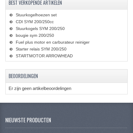
BEST VERKOPENDE ARTIKELEN
BRANDSTOF SYSTEEM
ELECTRONICA
Stuurkogelhoezen set
CDI SYM 200/250cc
KABELS
Stuurkogels SYM 200/250
bougie sym 200/250
KAPPEN EN FRAME
Fuel plus motor en carburateur reiniger
Starter relais SYM 200/250
MOTOR ONDERDELEN
STARTMOTOR ARROWHEAD
REM SYSTEEM
SCHOKBREKERS
BEOORDELINGEN
STUUR INRICHTING
Er zijn geen artikelbeoordelingen
TANDWIELEN EN KETTING
UITLAAT
NIEUWSTE PRODUCTEN
VELGEN