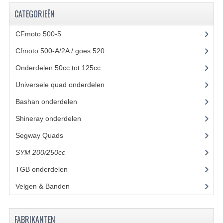
CATEGORIEËN
UITLAAT SYSTEEM
CFmoto 500-5
(5)
VERLICHTING
Cfmoto 500-A/2A / goes 520
(347)
WIEL OPHANGING
Onderdelen 50cc tot 125cc
(49)
WIELEN EN BANDEN
Universele quad onderdelen
(46)
ACCESSOIRES
Bashan onderdelen
(1024)
Shineray onderdelen
(700)
GEREEDSCHAP
Segway Quads
(6)
BASHAN 250-11B
SYM 200/250cc
(15)
BRANDSTOF SYSTEEM
TGB onderdelen
(27)
ELEKTRONICA
Velgen & Banden
(21)
KABELS
FABRIKANTEN
KAPPEN EN FRAME