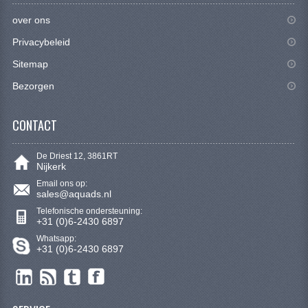
KETTING EN TANDWIELEN
over ons
KOEL SYSTEEM
Privacybeleid
Sitemap
MOTOR
Bezorgen
REM SYSTEEM
SCHOKBREKERS
CONTACT
STUUR INRICHTING
De Driest 12, 3861RT
Nijkerk
UITLAAT SYSTEEM
Email ons op:
sales@aquads.nl
VERLICHTING
Telefonische ondersteuning:
+31 (0)6-2430 6897
WIEL OPHANGING
Whatsapp:
+31 (0)6-2430 6897
WIELEN EN BANDEN
SEGWAY QUADS