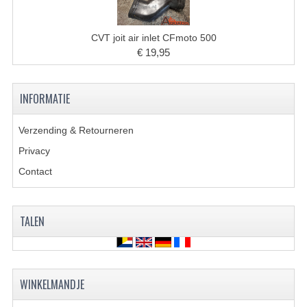
ACCESSOIRES
GEREEDSCHAP
CVT joit air inlet CFmoto 500
€ 19,95
BASHAN 300S-18
BASHAN 300S-A
INFORMATIE
BASHAN 400S
Verzending & Retourneren
ONDERHOUD PRODUCTEN BASHAN QUAD
Privacy
SHINERAY ONDERDELEN
Contact
ONDERHOUDS PRODUCTEN
TALEN
SHINERAY 200STIIE-B
SHINERAY 250 STXE
WINKELMANDJE
ACCESSOIRES