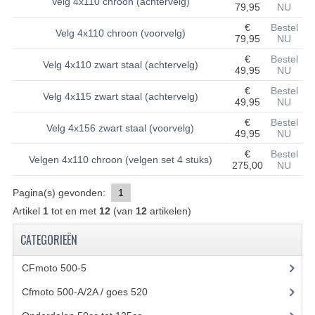
Velg 4x110 chroon (achtervelg)
79,95
NU
BASHAN 200S-7-200S-A
€
Bestel
Velg 4x110 chroon (voorvelg)
79,95
NU
BRANDSTOF SYSTEEM
€
Bestel
Velg 4x110 zwart staal (achtervelg)
49,95
NU
ELEKTRONICA
€
Bestel
Velg 4x115 zwart staal (achtervelg)
49,95
NU
KABELS
€
Bestel
Velg 4x156 zwart staal (voorvelg)
49,95
NU
KAPPEN EN FRAME
€
Bestel
Velgen 4x110 chroon (velgen set 4 stuks)
275,00
NU
KETTING EN TANDWIELEN
Pagina(s) gevonden:
1
KOEL SYSTEEM
Artikel
1
tot en met
12
(van
12
artikelen)
MOTOR
CATEGORIEËN
REM SYSTEEM
CFmoto 500-5
(5)
SCHOKBREKERS
Cfmoto 500-A/2A / goes 520
(347)
STUUR INRICHTING