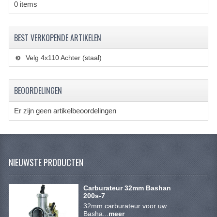
BRANDSTOF SYSTEEM
0 items
ELECTRONICA
BEST VERKOPENDE ARTIKELEN
KABELS
Velg 4x110 Achter (staal)
KAPPEN EN FRAME
MOTOR ONDERDELEN
BEOORDELINGEN
REM SYSTEEM
Er zijn geen artikelbeoordelingen
SCHOKBREKERS
STUUR INRICHTING
NIEUWSTE PRODUCTEN
TANDWIELEN EN KETTING
UITLAAT
Carburateur 32mm Bashan
200s-7
VELGEN
32mm carburateur voor uw
Basha...
meer