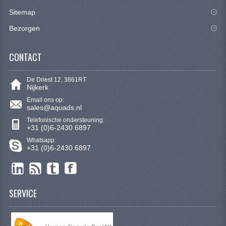
KETTING EN TANDWIELEN
Sitemap
KOEL SYSTEEM
Bezorgen
MOTOR
CONTACT
REM SYSTEEM
De Driest 12, 3861RT
Nijkerk
SCHOKBREKERS
Email ons op:
sales@aquads.nl
STUUR INRICHTING
Telefonische ondersteuning:
+31 (0)6-2430 6897
UITLAAT SYSTEEM
Whatsapp:
+31 (0)6-2430 6897
VERLICHTING
WIEL OPHANGING
SERVICE
WIELEN EN BANDEN
SEGWAY QUADS