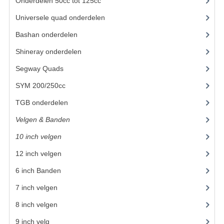
Onderdelen 50cc tot 125cc
(49)
UITLAAT SYSTEEM
Universele quad onderdelen
(46)
Bashan onderdelen
(1024)
VERLICHTING
Shineray onderdelen
(700)
WIEL OPHANGING
Segway Quads
(6)
WIELEN EN BANDEN
SYM 200/250cc
(15)
ACCESSOIRES
TGB onderdelen
(27)
Velgen & Banden
(21)
GEREEDSCHAP
10 inch velgen
(12)
BASHAN 250-11B
12 inch velgen
(7)
BRANDSTOF SYSTEEM
6 inch Banden
ELEKTRONICA
7 inch velgen
(1)
KABELS
8 inch velgen
(1)
9 inch velg
KAPPEN EN FRAME