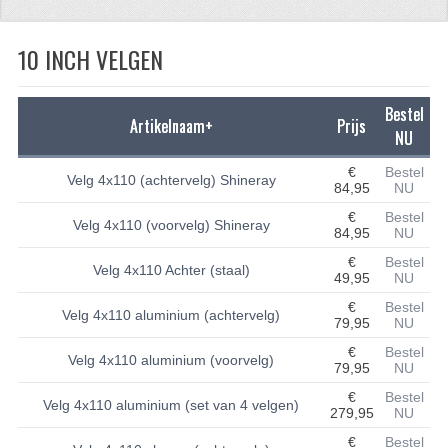
CFMOTO 500-5
10 INCH VELGEN
CFMOTO 500-A/2A / GOES 520
BRANDSTOF SYSTEEM
Bestel
Artikelnaam+
Prijs
NU
LAGERS
€
Bestel
Velg 4x110 (achtervelg) Shineray
84,95
NU
PAKKINGEN
€
Bestel
Velg 4x110 (voorvelg) Shineray
PLASTIC PARTS
84,95
NU
€
Bestel
Velg 4x110 Achter (staal)
VERLICHTING
49,95
NU
€
Bestel
ONDERDELEN 50CC TOT 125CC
Velg 4x110 aluminium (achtervelg)
79,95
NU
€
Bestel
UNIVERSELE QUAD ONDERDELEN
Velg 4x110 aluminium (voorvelg)
79,95
NU
BASHAN ONDERDELEN
€
Bestel
Velg 4x110 aluminium (set van 4 velgen)
279,95
NU
BASHAN 150CC
€
Bestel