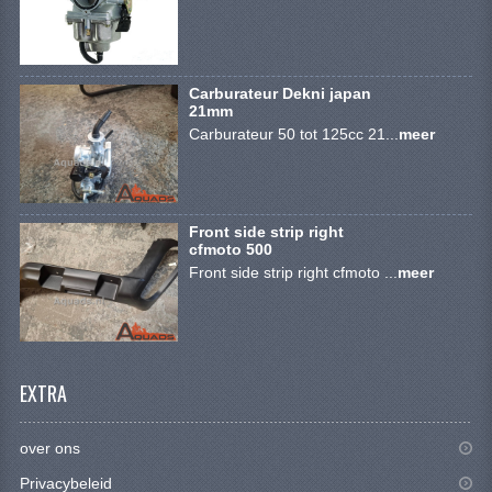
VERLICHTING
SHINERAY 300 STE
Carburateur Dekni japan
SHINERAY 300ST 5E
21mm
Carburateur 50 tot 125cc 21...
meer
SHINERAY 350ST-2E
SHINERAY SPYDER/STIXE 250CC
Front side strip right
ACCESSOIRES
cfmoto 500
Front side strip right cfmoto ...
meer
BODY KAPPEN EN FRAME
BRANDSTOF SYSTEEM
ELEKTRONICA
EXTRA
GEREEDSCHAP
over ons
KABELS
Privacybeleid