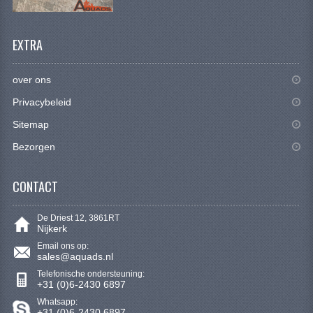
BRANDSTOF SYSTEEM
ELECTRONICA
EXTRA
KABELS
over ons
KAPPEN EN FRAME
Privacybeleid
MOTOR ONDERDELEN
Sitemap
REM SYSTEEM
Bezorgen
SCHOKBREKERS
CONTACT
STUUR INRICHTING
De Driest 12, 3861RT
Nijkerk
TANDWIELEN EN KETTING
Email ons op:
sales@aquads.nl
UITLAAT
Telefonische ondersteuning:
+31 (0)6-2430 6897
VELGEN
Whatsapp:
+31 (0)6-2430 6897