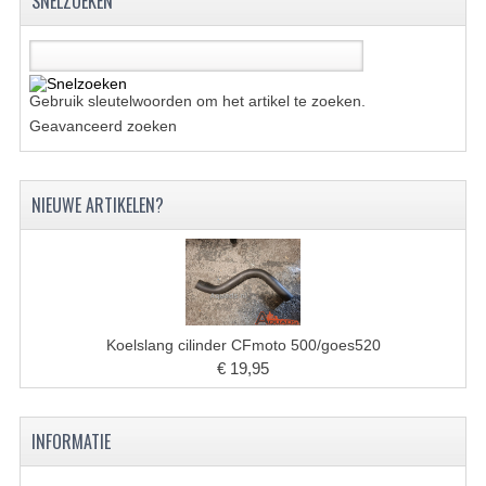
SNELZOEKEN
UITLAAT SYSTEEM
VERLICHTING
Gebruik sleutelwoorden om het artikel te zoeken.
Geavanceerd zoeken
WIEL OPHANGING
WIELEN EN BANDEN
NIEUWE ARTIKELEN?
ACCESSOIRES
GEREEDSCHAP
BASHAN 250-11B
Koelslang cilinder CFmoto 500/goes520
BRANDSTOF SYSTEEM
€ 19,95
ELEKTRONICA
INFORMATIE
KABELS
KAPPEN EN FRAME