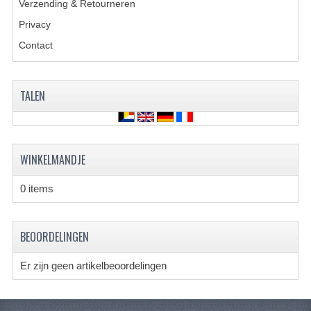
Verzending & Retourneren
Privacy
KETTING EN TANDWIELEN
Contact
KOEL SYSTEEM
MOTOR
TALEN
REM SYSTEEM
SCHOKBREKERS
WINKELMANDJE
STUUR INRICHTING
0 items
UITLAAT SYSTEEM
VERLICHTING
BEOORDELINGEN
WIEL OPHANGING
Er zijn geen artikelbeoordelingen
WIELEN EN BANDEN