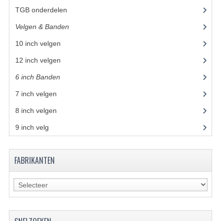
TGB onderdelen
(27)
BASHAN 200S-7-200S-A
Velgen & Banden
(21)
BRANDSTOF SYSTEEM
10 inch velgen
(12)
ELEKTRONICA
12 inch velgen
(7)
KABELS
6 inch Banden
7 inch velgen
(1)
KAPPEN EN FRAME
8 inch velgen
(1)
KETTING EN TANDWIELEN
9 inch velg
KOEL SYSTEEM
MOTOR
FABRIKANTEN
REM SYSTEEM
SCHOKBREKERS
STUUR INRICHTING