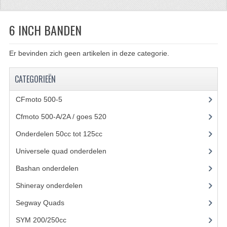
CFMOTO 500-5
6 INCH BANDEN
CFMOTO 500-A/2A / GOES 520
Er bevinden zich geen artikelen in deze categorie.
BRANDSTOF SYSTEEM
LAGERS
CATEGORIEËN
PAKKINGEN
CFmoto 500-5
(5)
Cfmoto 500-A/2A / goes 520
(347)
PLASTIC PARTS
Onderdelen 50cc tot 125cc
(49)
VERLICHTING
Universele quad onderdelen
(46)
ONDERDELEN 50CC TOT 125CC
Bashan onderdelen
(1024)
UNIVERSELE QUAD ONDERDELEN
Shineray onderdelen
(700)
BASHAN ONDERDELEN
Segway Quads
(6)
SYM 200/250cc
(15)
BASHAN 150CC