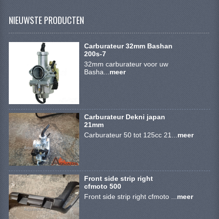
ACCESSOIRES
NIEUWSTE PRODUCTEN
GEREEDSCHAP
BASHAN 300S-18
Carburateur 32mm Bashan
200s-7
BASHAN 300S-A
32mm carburateur voor uw
Basha...
meer
BASHAN 400S
ONDERHOUD PRODUCTEN BASHAN QUAD
Carburateur Dekni japan
SHINERAY ONDERDELEN
21mm
Carburateur 50 tot 125cc 21...
meer
ONDERHOUDS PRODUCTEN
SHINERAY 200STIIE-B
Front side strip right
SHINERAY 250 STXE
cfmoto 500
Front side strip right cfmoto ...
meer
ACCESSOIRES