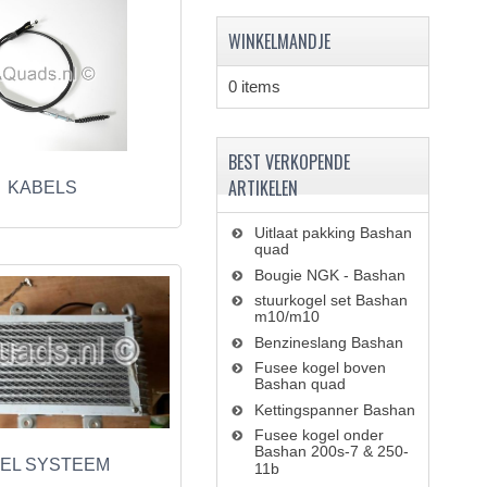
WINKELMANDJE
0 items
BEST VERKOPENDE
ARTIKELEN
KABELS
Uitlaat pakking Bashan
quad
Bougie NGK - Bashan
stuurkogel set Bashan
m10/m10
Benzineslang Bashan
Fusee kogel boven
Bashan quad
Kettingspanner Bashan
Fusee kogel onder
Bashan 200s-7 & 250-
EL SYSTEEM
11b