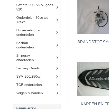
Cfmoto 500-A/2A / goes
520
(347)
Onderdelen 50cc tot
125cc
(49)
Universele quad
onderdelen
(46)
BRANDSTOF SY
Bashan
onderdelen
(1024)
Shineray
onderdelen
(700)
Segway Quads
(6)
SYM 200/250cc
(15)
TGB onderdelen
(27)
Velgen & Banden
(21)
KAPPEN EN F