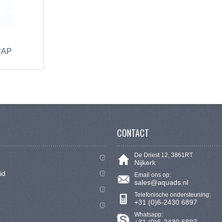
HAP
CONTACT
De Driest 12, 3861RT
Nijkerk
id
Email ons op:
sales@aquads.nl
Telefonische ondersteuning:
+31 (0)6-2430 6897
Whatsapp: