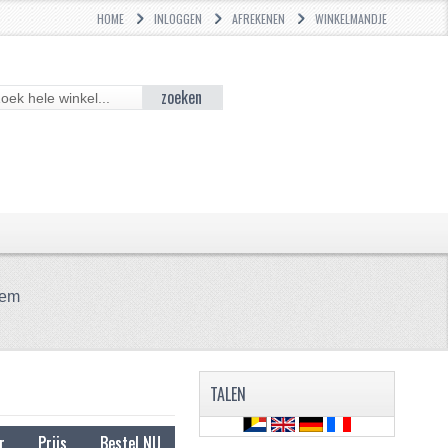
HOME
INLOGGEN
AFREKENEN
WINKELMANDJE
zoeken
eem
TALEN
r
Prijs
Bestel NU