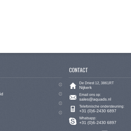
CONTACT
De Driest 12, 3861RT
Nijkerk
id
Email ons op:
sales@aquads.nl
Telefonische ondersteuning:
+31 (0)6-2430 6897
Whatsapp:
+31 (0)6-2430 6897