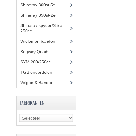
Shineray 300st 5e
(45)
Shineray 350st-2e
(82)
Shineray spyder/Stixe
250cc
(306)
Wielen en banden
Segway Quads
(6)
SYM 200/250cc
(15)
TGB onderdelen
(27)
Velgen & Banden
(21)
FABRIKANTEN