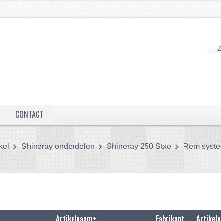
CONTACT
kel
Shineray onderdelen
Shineray 250 Stxe
Rem syst
Artikelnaam+
Fabrikant
Artikeln