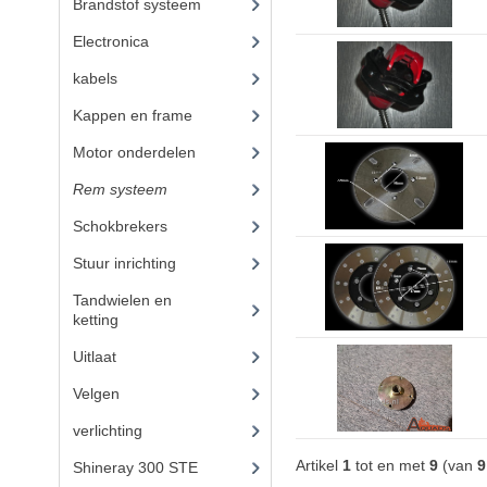
Brandstof systeem
(14)
Electronica
(12)
kabels
(3)
Kappen en frame
(17)
Motor onderdelen
(20)
Rem systeem
(9)
Schokbrekers
(11)
Stuur inrichting
Tandwielen en
ketting
(13)
Uitlaat
Velgen
verlichting
(2)
Artikel
1
tot en met
9
(van
9
Shineray 300 STE
(69)