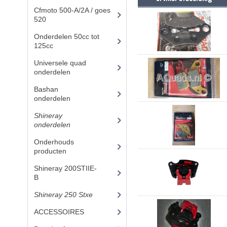
Cfmoto 500-A/2A / goes
520
(347)
Onderdelen 50cc tot
125cc
(49)
Universele quad
onderdelen
(46)
Bashan
onderdelen
(1024)
Shineray
onderdelen
(700)
Onderhouds
producten
(18)
Shineray 200STIIE-
B
(32)
Shineray 250 Stxe
(148)
ACCESSOIRES
(47)