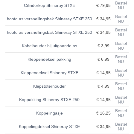
Bestel
Cilinderkop Shineray STXE
€ 79,95
NU
BASHAN 200S-7-200S-A
Bestel
hoofd as versnellingsbak Shineray STXE 250
€ 34,95
NU
BRANDSTOF SYSTEEM
Bestel
hoofd as versnellingsbak Shineray STXE 250
€ 34,95
ELEKTRONICA
NU
Bestel
Kabelhouder bij uitgaande as
€ 3,99
KABELS
NU
Bestel
KAPPEN EN FRAME
Kleppendeksel pakking
€ 6,99
NU
Bestel
KETTING EN TANDWIELEN
Kleppendeksel Shineray STXE
€ 14,95
NU
KOEL SYSTEEM
Bestel
Klepstoterhouder
€ 4,99
NU
MOTOR
Bestel
Koppakking Shineray STXE 250
€ 14,95
NU
REM SYSTEEM
Bestel
Koppelingasje
€ 16,25
NU
SCHOKBREKERS
Bestel
Koppelingdeksel Shineray STXE
€ 34,95
NU
STUUR INRICHTING