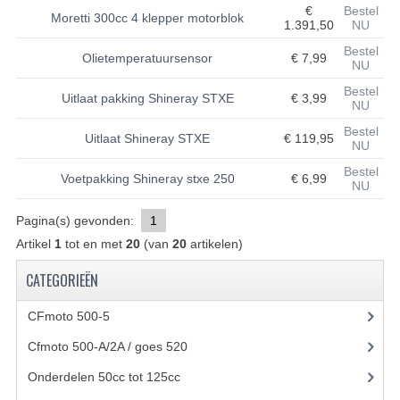
€
Bestel
Moretti 300cc 4 klepper motorblok
1.391,50
NU
UITLAAT SYSTEEM
Bestel
Olietemperatuursensor
€ 7,99
NU
VERLICHTING
Bestel
Uitlaat pakking Shineray STXE
€ 3,99
WIEL OPHANGING
NU
Bestel
Uitlaat Shineray STXE
€ 119,95
WIELEN EN BANDEN
NU
Bestel
ACCESSOIRES
Voetpakking Shineray stxe 250
€ 6,99
NU
GEREEDSCHAP
Pagina(s) gevonden:
1
Artikel
1
tot en met
20
(van
20
artikelen)
BASHAN 250-11B
CATEGORIEËN
BRANDSTOF SYSTEEM
CFmoto 500-5
(5)
ELEKTRONICA
Cfmoto 500-A/2A / goes 520
(347)
KABELS
Onderdelen 50cc tot 125cc
(49)
KAPPEN EN FRAME