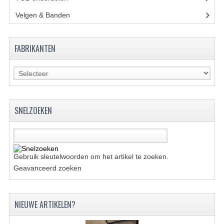
BRANDSTOF SYSTEEM
Velgen & Banden
(21)
ELECTRONICA
KABELS
FABRIKANTEN
KAPPEN EN FRAME
MOTOR ONDERDELEN
REM SYSTEEM
SNELZOEKEN
SCHOKBREKERS
STUUR INRICHTING
Gebruik sleutelwoorden om het artikel te zoeken.
TANDWIELEN EN KETTING
Geavanceerd zoeken
UITLAAT
NIEUWE ARTIKELEN?
VELGEN