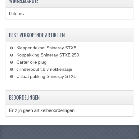
WINKELMANDJE
KETTING EN TANDWIELEN
0 items
KOEL SYSTEEM
MOTOR
BEST VERKOPENDE ARTIKELEN
REM SYSTEEM
Kleppendeksel Shineray STXE
SCHOKBREKERS
Koppakking Shineray STXE 250
Carter olie plug
STUUR INRICHTING
cilinderbout t.b.v nokkenasje
Uitlaat pakking Shineray STXE
UITLAAT SYSTEEM
VERLICHTING
BEOORDELINGEN
WIEL OPHANGING
Er zijn geen artikelbeoordelingen
WIELEN EN BANDEN
SEGWAY QUADS