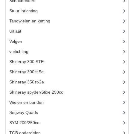
ACCESSOIRES
Schokbrekers
(11)
Stuur inrichting
GEREEDSCHAP
Tandwielen en ketting
(13)
BASHAN 300S-18
Uitlaat
BASHAN 300S-A
Velgen
BASHAN 400S
verlichting
(2)
ONDERHOUD PRODUCTEN BASHAN QUAD
Shineray 300 STE
(69)
Shineray 300st 5e
(45)
SHINERAY ONDERDELEN
Shineray 350st-2e
(82)
ONDERHOUDS PRODUCTEN
Shineray spyder/Stixe 250cc
(306)
SHINERAY 200STIIE-B
Wielen en banden
SHINERAY 250 STXE
Segway Quads
(6)
SYM 200/250cc
(15)
ACCESSOIRES
TGB onderdelen
(27)