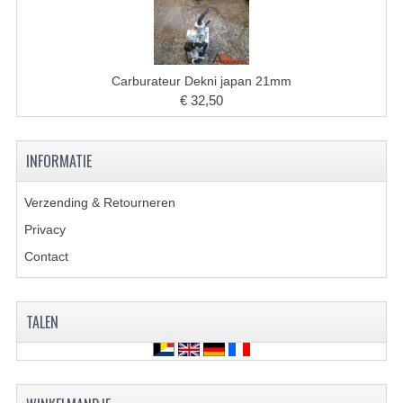
VERLICHTING
SHINERAY 300 STE
Carburateur Dekni japan 21mm
SHINERAY 300ST 5E
€ 32,50
SHINERAY 350ST-2E
SHINERAY SPYDER/STIXE 250CC
INFORMATIE
ACCESSOIRES
Verzending & Retourneren
Privacy
BODY KAPPEN EN FRAME
Contact
BRANDSTOF SYSTEEM
ELEKTRONICA
TALEN
GEREEDSCHAP
KABELS