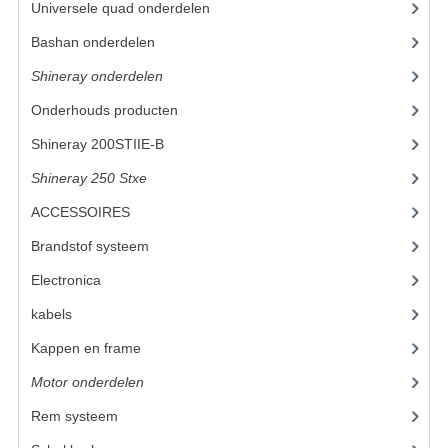
Universele quad onderdelen
(46)
KETTING EN TANDWIELEN
Bashan onderdelen
(1024)
Shineray onderdelen
(700)
KOEL SYSTEEM
Onderhouds producten
(18)
MOTOR
Shineray 200STIIE-B
(32)
REM SYSTEEM
Shineray 250 Stxe
(148)
SCHOKBREKERS
ACCESSOIRES
(47)
STUUR INRICHTING
Brandstof systeem
(14)
Electronica
(12)
UITLAAT SYSTEEM
kabels
(3)
VERLICHTING
Kappen en frame
(17)
WIEL OPHANGING
Motor onderdelen
(20)
WIELEN EN BANDEN
Rem systeem
(9)