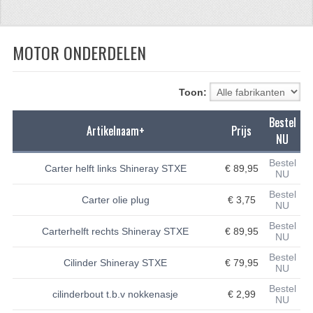
CFMOTO 500-5
MOTOR ONDERDELEN
CFMOTO 500-A/2A / GOES 520
BRANDSTOF SYSTEEM
Toon:
LAGERS
Bestel
Artikelnaam+
Prijs
PAKKINGEN
NU
PLASTIC PARTS
Bestel
Carter helft links Shineray STXE
€ 89,95
NU
VERLICHTING
Bestel
Carter olie plug
€ 3,75
NU
ONDERDELEN 50CC TOT 125CC
Bestel
Carterhelft rechts Shineray STXE
€ 89,95
NU
UNIVERSELE QUAD ONDERDELEN
Bestel
Cilinder Shineray STXE
€ 79,95
NU
BASHAN ONDERDELEN
Bestel
cilinderbout t.b.v nokkenasje
€ 2,99
NU
BASHAN 150CC