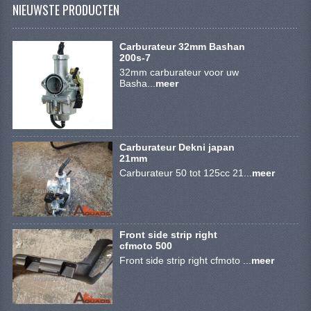
NIEUWSTE PRODUCTEN
SYM 200/250CC
TGB ONDERDELEN
Carburateur 32mm Bashan
200s-7
VELGEN & BANDEN
32mm carburateur voor uw
Basha...
meer
10 INCH VELGEN
12 INCH VELGEN
Carburateur Dekni japan
6 INCH BANDEN
21mm
Carburateur 50 tot 125cc 21...
meer
7 INCH VELGEN
8 INCH VELGEN
Front side strip right
9 INCH VELG
cfmoto 500
Front side strip right cfmoto ...
meer
E SCOOTERS
ACCOUNT