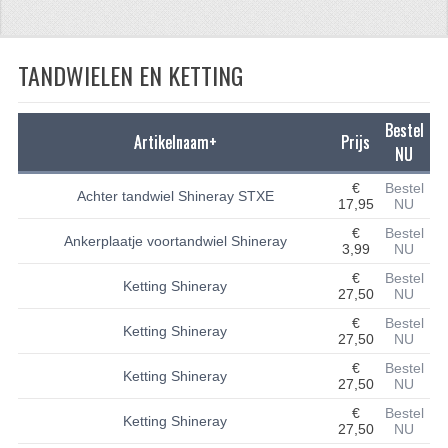
CFMOTO 500-5
TANDWIELEN EN KETTING
CFMOTO 500-A/2A / GOES 520
BRANDSTOF SYSTEEM
Bestel
Artikelnaam+
Prijs
LAGERS
NU
€
Bestel
PAKKINGEN
Achter tandwiel Shineray STXE
17,95
NU
PLASTIC PARTS
€
Bestel
Ankerplaatje voortandwiel Shineray
3,99
NU
VERLICHTING
€
Bestel
Ketting Shineray
27,50
NU
ONDERDELEN 50CC TOT 125CC
€
Bestel
Ketting Shineray
27,50
NU
UNIVERSELE QUAD ONDERDELEN
€
Bestel
Ketting Shineray
27,50
NU
BASHAN ONDERDELEN
€
Bestel
Ketting Shineray
27,50
NU
BASHAN 150CC