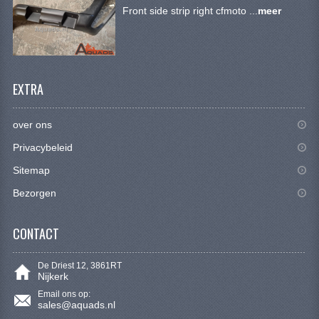
SYM 200/250CC
Front side strip right cfmoto ...
meer
TGB ONDERDELEN
VELGEN & BANDEN
EXTRA
10 INCH VELGEN
over ons
12 INCH VELGEN
Privacybeleid
6 INCH BANDEN
Sitemap
7 INCH VELGEN
Bezorgen
8 INCH VELGEN
CONTACT
9 INCH VELG
De Driest 12, 3861RT
E SCOOTERS
Nijkerk
Email ons op:
ACCOUNT
sales@aquads.nl