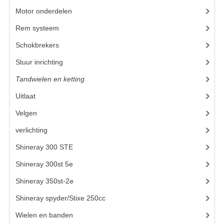
Motor onderdelen
(20)
KETTING EN TANDWIELEN
Rem systeem
(9)
KOEL SYSTEEM
Schokbrekers
(11)
MOTOR
Stuur inrichting
Tandwielen en ketting
(13)
REM SYSTEEM
Uitlaat
SCHOKBREKERS
Velgen
STUUR INRICHTING
verlichting
(2)
UITLAAT SYSTEEM
Shineray 300 STE
(69)
VERLICHTING
Shineray 300st 5e
(45)
Shineray 350st-2e
(82)
WIEL OPHANGING
Shineray spyder/Stixe 250cc
(306)
WIELEN EN BANDEN
Wielen en banden