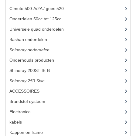
Cfmoto 500-A/2A / goes 520
(347)
UITLAAT SYSTEEM
Onderdelen 50cc tot 125cc
(49)
VERLICHTING
Universele quad onderdelen
(46)
WIEL OPHANGING
Bashan onderdelen
(1024)
WIELEN EN BANDEN
Shineray onderdelen
(700)
Onderhouds producten
(18)
ACCESSOIRES
Shineray 200STIIE-B
(32)
GEREEDSCHAP
Shineray 250 Stxe
(148)
BASHAN 250-11B
ACCESSOIRES
(47)
BRANDSTOF SYSTEEM
Brandstof systeem
(14)
ELEKTRONICA
Electronica
(12)
kabels
(3)
KABELS
Kappen en frame
(17)
KAPPEN EN FRAME