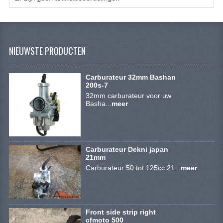
KETTING EN TANDWIELEN
KOEL SYSTEEM
MOTOR
NIEUWSTE PRODUCTEN
REM SYSTEEM
Carburateur 32mm Bashan
200s-7
SCHOKBREKERS
32mm carburateur voor uw
Basha...
meer
STUUR INRICHTING
UITLAAT SYSTEEM
VERLICHTING
Carburateur Dekni japan
21mm
Carburateur 50 tot 125cc 21...
meer
WIEL OPHANGING
WIELEN EN BANDEN
SEGWAY QUADS
Front side strip right
cfmoto 500