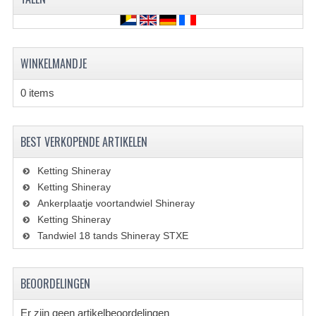
VERLICHTING
SHINERAY 300 STE
WINKELMANDJE
SHINERAY 300ST 5E
0 items
SHINERAY 350ST-2E
SHINERAY SPYDER/STIXE 250CC
BEST VERKOPENDE ARTIKELEN
ACCESSOIRES
Ketting Shineray
BODY KAPPEN EN FRAME
Ketting Shineray
Ankerplaatje voortandwiel Shineray
BRANDSTOF SYSTEEM
Ketting Shineray
Tandwiel 18 tands Shineray STXE
ELEKTRONICA
GEREEDSCHAP
BEOORDELINGEN
KABELS
Er zijn geen artikelbeoordelingen