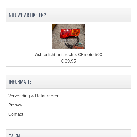
BRANDSTOF SYSTEEM
NIEUWE ARTIKELEN?
ELECTRONICA
KABELS
KAPPEN EN FRAME
MOTOR ONDERDELEN
Achterlicht unit rechts CFmoto 500
€ 39,95
REM SYSTEEM
SCHOKBREKERS
INFORMATIE
STUUR INRICHTING
Verzending & Retourneren
TANDWIELEN EN KETTING
Privacy
Contact
UITLAAT
VELGEN
TALEN