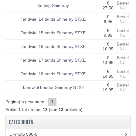
€
Bestel
Ketting Shineray
27,50
NU
BASHAN 200S-7-200S-A
€
Bestel
Tandwiel 14 tands Shineray STXE
9,95
NU
BRANDSTOF SYSTEEM
€
Bestel
Tandwiel 15 tands Shineray STXE
ELEKTRONICA
9,95
NU
€
Bestel
Tandwiel 16 tands Shineray STXE
KABELS
10,95
NU
€
Bestel
KAPPEN EN FRAME
Tandwiel 17 tands Shineray STXE
14,95
NU
€
Bestel
KETTING EN TANDWIELEN
Tandwiel 18 tands Shineray STXE
14,95
NU
KOEL SYSTEEM
€
Bestel
Tandwiel houder Shineray STXE
19,95
NU
MOTOR
Pagina(s) gevonden:
1
REM SYSTEEM
Artikel
1
tot en met
13
(van
13
artikelen)
CATEGORIEËN
SCHOKBREKERS
STUUR INRICHTING
CFmoto 500-5
(5)