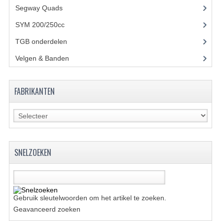
ACCESSOIRES
Segway Quads
(6)
GEREEDSCHAP
SYM 200/250cc
(15)
BASHAN 300S-18
TGB onderdelen
(27)
Velgen & Banden
(21)
BASHAN 300S-A
BASHAN 400S
FABRIKANTEN
ONDERHOUD PRODUCTEN BASHAN QUAD
SHINERAY ONDERDELEN
ONDERHOUDS PRODUCTEN
SNELZOEKEN
SHINERAY 200STIIE-B
SHINERAY 250 STXE
Gebruik sleutelwoorden om het artikel te zoeken.
ACCESSOIRES
Geavanceerd zoeken