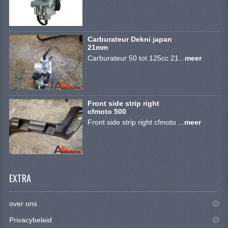
SYM 200/250CC
TGB ONDERDELEN
Carburateur Dekni japan
21mm
VELGEN & BANDEN
Carburateur 50 tot 125cc 21...
meer
10 INCH VELGEN
12 INCH VELGEN
Front side strip right
cfmoto 500
6 INCH BANDEN
Front side strip right cfmoto ...
meer
7 INCH VELGEN
8 INCH VELGEN
9 INCH VELG
EXTRA
E SCOOTERS
over ons
ACCOUNT
Privacybeleid