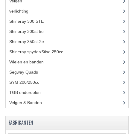
ACCESSOIRES
Velgen
verlichting
(2)
GEREEDSCHAP
Shineray 300 STE
(69)
BASHAN 300S-18
Shineray 300st 5e
(45)
BASHAN 300S-A
Shineray 350st-2e
(82)
BASHAN 400S
Shineray spyder/Stixe 250cc
(306)
ONDERHOUD PRODUCTEN BASHAN QUAD
Wielen en banden
Segway Quads
(6)
SHINERAY ONDERDELEN
SYM 200/250cc
(15)
ONDERHOUDS PRODUCTEN
TGB onderdelen
(27)
SHINERAY 200STIIE-B
Velgen & Banden
(21)
SHINERAY 250 STXE
FABRIKANTEN
ACCESSOIRES