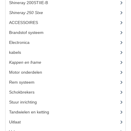
Shineray 200STIIE-B
(32)
KETTING EN TANDWIELEN
Shineray 250 Stxe
(148)
ACCESSOIRES
(47)
KOEL SYSTEEM
Brandstof systeem
(14)
MOTOR
Electronica
(12)
REM SYSTEEM
kabels
(3)
SCHOKBREKERS
Kappen en frame
(17)
STUUR INRICHTING
Motor onderdelen
(20)
Rem systeem
(9)
UITLAAT SYSTEEM
Schokbrekers
(11)
VERLICHTING
Stuur inrichting
WIEL OPHANGING
Tandwielen en ketting
(13)
WIELEN EN BANDEN
Uitlaat