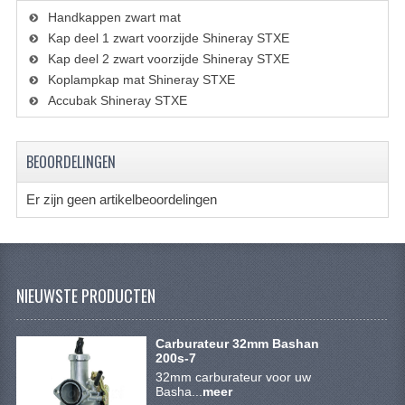
KETTING EN TANDWIELEN
Handkappen zwart mat
Kap deel 1 zwart voorzijde Shineray STXE
KOEL SYSTEEM
Kap deel 2 zwart voorzijde Shineray STXE
Koplampkap mat Shineray STXE
MOTOR
Accubak Shineray STXE
REM SYSTEEM
BEOORDELINGEN
SCHOKBREKERS
STUUR INRICHTING
Er zijn geen artikelbeoordelingen
UITLAAT SYSTEEM
VERLICHTING
NIEUWSTE PRODUCTEN
WIEL OPHANGING
Carburateur 32mm Bashan
WIELEN EN BANDEN
200s-7
32mm carburateur voor uw
SEGWAY QUADS
Basha...
meer