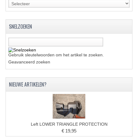
BRANDSTOF SYSTEEM
ELECTRONICA
SNELZOEKEN
KABELS
KAPPEN EN FRAME
MOTOR ONDERDELEN
Gebruik sleutelwoorden om het artikel te zoeken.
Geavanceerd zoeken
REM SYSTEEM
SCHOKBREKERS
NIEUWE ARTIKELEN?
STUUR INRICHTING
TANDWIELEN EN KETTING
UITLAAT
Left LOWER TRIANGLE PROTECTION
VELGEN
€ 19,95