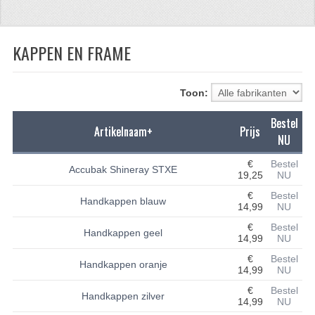
CFMOTO 500-5
KAPPEN EN FRAME
CFMOTO 500-A/2A / GOES 520
BRANDSTOF SYSTEEM
Toon:
LAGERS
Bestel
Artikelnaam+
Prijs
PAKKINGEN
NU
PLASTIC PARTS
€
Bestel
Accubak Shineray STXE
19,25
NU
VERLICHTING
€
Bestel
Handkappen blauw
14,99
NU
ONDERDELEN 50CC TOT 125CC
€
Bestel
Handkappen geel
14,99
NU
UNIVERSELE QUAD ONDERDELEN
€
Bestel
Handkappen oranje
14,99
NU
BASHAN ONDERDELEN
€
Bestel
Handkappen zilver
14,99
NU
BASHAN 150CC