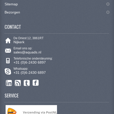
CONTACT
Sitemap
Bezorgen
CONTACT
De Driest 12, 3861RT
Nijkerk
Email ons op:
sales@aquads.nl
Telefonische ondersteuning:
+31 (0)6-2430 6897
Whatsapp:
+31 (0)6-2430 6897
SERVICE