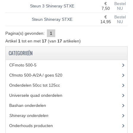
€
Bestel
Steun 3 Shineray STXE
7,50
NU
UITLAAT SYSTEEM
€
Bestel
Steun Shineray STXE
14,95
NU
VERLICHTING
Pagina(s) gevonden:
1
WIEL OPHANGING
Artikel
1
tot en met
17
(van
17
artikelen)
WIELEN EN BANDEN
CATEGORIEËN
ACCESSOIRES
CFmoto 500-5
(5)
GEREEDSCHAP
Cfmoto 500-A/2A / goes 520
(347)
BASHAN 250-11B
Onderdelen 50cc tot 125cc
(49)
Universele quad onderdelen
(46)
BRANDSTOF SYSTEEM
Bashan onderdelen
(1024)
ELEKTRONICA
Shineray onderdelen
(700)
KABELS
Onderhouds producten
(18)
KAPPEN EN FRAME