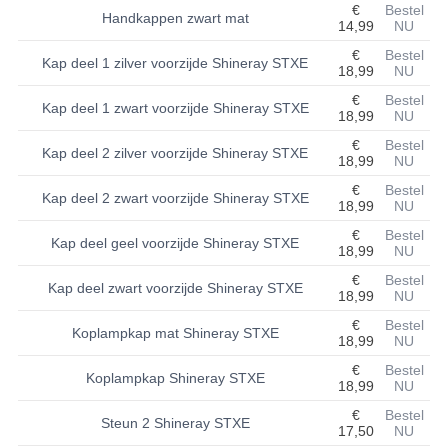
€
Bestel
Handkappen zwart mat
14,99
NU
BASHAN 200S-7-200S-A
€
Bestel
Kap deel 1 zilver voorzijde Shineray STXE
18,99
NU
BRANDSTOF SYSTEEM
€
Bestel
Kap deel 1 zwart voorzijde Shineray STXE
ELEKTRONICA
18,99
NU
€
Bestel
Kap deel 2 zilver voorzijde Shineray STXE
KABELS
18,99
NU
€
Bestel
KAPPEN EN FRAME
Kap deel 2 zwart voorzijde Shineray STXE
18,99
NU
€
Bestel
KETTING EN TANDWIELEN
Kap deel geel voorzijde Shineray STXE
18,99
NU
KOEL SYSTEEM
€
Bestel
Kap deel zwart voorzijde Shineray STXE
18,99
NU
MOTOR
€
Bestel
Koplampkap mat Shineray STXE
18,99
NU
REM SYSTEEM
€
Bestel
Koplampkap Shineray STXE
18,99
NU
SCHOKBREKERS
€
Bestel
Steun 2 Shineray STXE
17,50
NU
STUUR INRICHTING