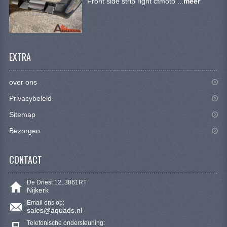
Front side strip right cfmoto ...
meer
SYM 200/250CC
TGB ONDERDELEN
VELGEN & BANDEN
EXTRA
10 INCH VELGEN
over ons
12 INCH VELGEN
Privacybeleid
6 INCH BANDEN
Sitemap
Bezorgen
7 INCH VELGEN
8 INCH VELGEN
CONTACT
9 INCH VELG
De Driest 12, 3861RT
Nijkerk
E SCOOTERS
Email ons op:
sales@aquads.nl
ACCOUNT
Telefonische ondersteuning: