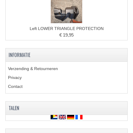
BRANDSTOF SYSTEEM
ELECTRONICA
KABELS
Left LOWER TRIANGLE PROTECTION
€ 19,95
KAPPEN EN FRAME
MOTOR ONDERDELEN
INFORMATIE
REM SYSTEEM
Verzending & Retourneren
SCHOKBREKERS
Privacy
Contact
STUUR INRICHTING
TANDWIELEN EN KETTING
TALEN
UITLAAT
VELGEN