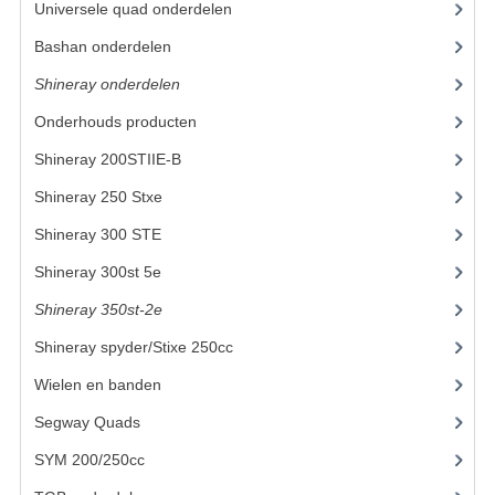
Universele quad onderdelen
(46)
KETTING EN TANDWIELEN
Bashan onderdelen
(1024)
Shineray onderdelen
(700)
KOEL SYSTEEM
Onderhouds producten
(18)
MOTOR
Shineray 200STIIE-B
(32)
REM SYSTEEM
Shineray 250 Stxe
(148)
SCHOKBREKERS
Shineray 300 STE
(69)
STUUR INRICHTING
Shineray 300st 5e
(45)
Shineray 350st-2e
(82)
UITLAAT SYSTEEM
Shineray spyder/Stixe 250cc
(306)
VERLICHTING
Wielen en banden
WIEL OPHANGING
Segway Quads
(6)
WIELEN EN BANDEN
SYM 200/250cc
(15)