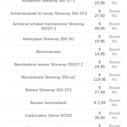
Achterlicht Shineray 350 ST-2
22,95
NU
BASHAN 200S-7-200S-A
€
Bestel
Achtertandwiel 41 tands Shineray 350-ST2
27,50
NU
BRANDSTOF SYSTEEM
Achteruit schakel mechanisme Shineray
€
Bestel
350ST-2
49,95
NU
ELEKTRONICA
€
Bestel
Ankerplaat Shineray 350-St2
19,95
NU
KABELS
€
Bestel
Benzinekraan
14,95
NU
KAPPEN EN FRAME
€
Bestel
Benzinetank sensor Shineray 350ST-2
24,95
NU
KETTING EN TANDWIELEN
€
Bestel
Benzinetank Shineray 350-st2
KOEL SYSTEEM
119,95
NU
€
Bestel
Bobine Shineray 350-ST2
MOTOR
27,49
NU
Bestel
REM SYSTEEM
Bussen benzinetank
€ 2,49
NU
€
Bestel
SCHOKBREKERS
Carburateur 34mm KOSO
35,00
NU
STUUR INRICHTING
€
Bestel