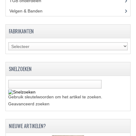
ACCESSOIRES
TGB onderdelen
(27)
Velgen & Banden
(21)
GEREEDSCHAP
BASHAN 300S-18
FABRIKANTEN
BASHAN 300S-A
BASHAN 400S
ONDERHOUD PRODUCTEN BASHAN QUAD
SNELZOEKEN
SHINERAY ONDERDELEN
ONDERHOUDS PRODUCTEN
Gebruik sleutelwoorden om het artikel te zoeken.
SHINERAY 200STIIE-B
Geavanceerd zoeken
SHINERAY 250 STXE
NIEUWE ARTIKELEN?
ACCESSOIRES