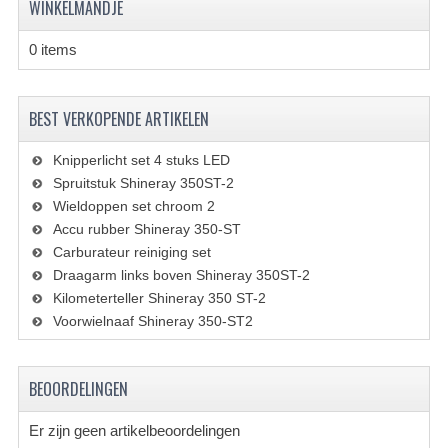
WINKELMANDJE
VERLICHTING
0 items
SHINERAY 300 STE
SHINERAY 300ST 5E
BEST VERKOPENDE ARTIKELEN
SHINERAY 350ST-2E
Knipperlicht set 4 stuks LED
SHINERAY SPYDER/STIXE 250CC
Spruitstuk Shineray 350ST-2
Wieldoppen set chroom 2
ACCESSOIRES
Accu rubber Shineray 350-ST
Carburateur reiniging set
BODY KAPPEN EN FRAME
Draagarm links boven Shineray 350ST-2
BRANDSTOF SYSTEEM
Kilometerteller Shineray 350 ST-2
Voorwielnaaf Shineray 350-ST2
ELEKTRONICA
GEREEDSCHAP
BEOORDELINGEN
KABELS
Er zijn geen artikelbeoordelingen