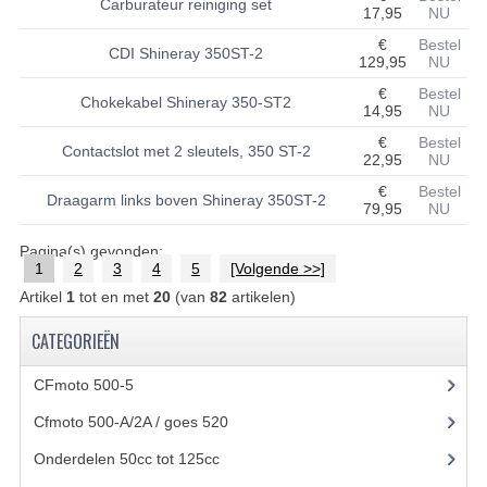
Carburateur reiniging set
17,95
NU
UITLAAT SYSTEEM
€
Bestel
CDI Shineray 350ST-2
129,95
NU
VERLICHTING
€
Bestel
Chokekabel Shineray 350-ST2
14,95
NU
WIEL OPHANGING
€
Bestel
Contactslot met 2 sleutels, 350 ST-2
22,95
NU
WIELEN EN BANDEN
€
Bestel
Draagarm links boven Shineray 350ST-2
79,95
NU
ACCESSOIRES
Pagina(s) gevonden:
GEREEDSCHAP
1
2
3
4
5
[Volgende >>]
Artikel
1
tot en met
20
(van
82
artikelen)
BASHAN 250-11B
CATEGORIEËN
BRANDSTOF SYSTEEM
CFmoto 500-5
(5)
ELEKTRONICA
Cfmoto 500-A/2A / goes 520
(347)
KABELS
Onderdelen 50cc tot 125cc
(49)
KAPPEN EN FRAME