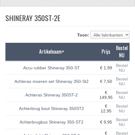
CFMOTO 500-5
SHINERAY 350ST-2E
CFMOTO 500-A/2A / GOES 520
BRANDSTOF SYSTEEM
Toon:
LAGERS
Bestel
Artikelnaam+
Prijs
NU
PAKKINGEN
Bestel
Accu rubber Shineray 350-ST
€ 1,99
PLASTIC PARTS
NU
Bestel
Achteras moeren set Shineray 350-St2
€ 7,50
VERLICHTING
NU
€
Bestel
ONDERDELEN 50CC TOT 125CC
Achteras Shineray 350ST-2
149,95
NU
€
Bestel
UNIVERSELE QUAD ONDERDELEN
Achterbrug bout Shineray 350ST2
12,95
NU
BASHAN ONDERDELEN
Bestel
Achterbrugbus Shineray 350-ST2
€ 9,95
NU
BASHAN 150CC
€
Bestel