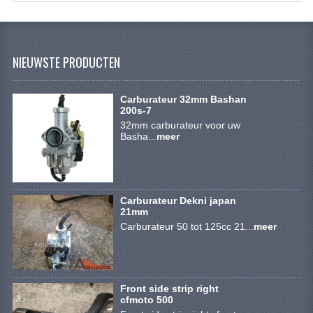
KETTING EN TANDWIELEN
KOEL SYSTEEM
NIEUWSTE PRODUCTEN
MOTOR
REM SYSTEEM
Carburateur 32mm Bashan
200s-7
SCHOKBREKERS
32mm carburateur voor uw
Basha...
meer
STUUR INRICHTING
UITLAAT SYSTEEM
Carburateur Dekni japan
VERLICHTING
21mm
Carburateur 50 tot 125cc 21...
meer
WIEL OPHANGING
WIELEN EN BANDEN
Front side strip right
SEGWAY QUADS
cfmoto 500