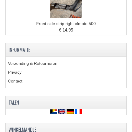
BRANDSTOF SYSTEEM
ELECTRONICA
Front side strip right cfmoto 500
KABELS
€ 14,95
KAPPEN EN FRAME
INFORMATIE
MOTOR ONDERDELEN
REM SYSTEEM
Verzending & Retourneren
Privacy
SCHOKBREKERS
Contact
STUUR INRICHTING
TANDWIELEN EN KETTING
TALEN
UITLAAT
VELGEN
WINKELMANDJE