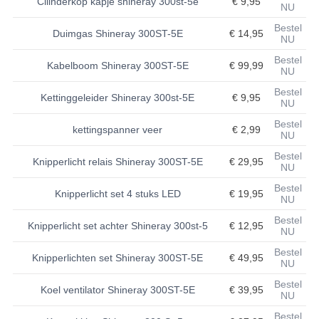
Cilinderkop kapje shineray 300st-5e
€ 9,95
NU
BASHAN 200S-7-200S-A
Bestel
Duimgas Shineray 300ST-5E
€ 14,95
NU
BRANDSTOF SYSTEEM
Bestel
Kabelboom Shineray 300ST-5E
€ 99,99
NU
ELEKTRONICA
Bestel
Kettinggeleider Shineray 300st-5E
€ 9,95
NU
KABELS
Bestel
kettingspanner veer
€ 2,99
NU
KAPPEN EN FRAME
Bestel
Knipperlicht relais Shineray 300ST-5E
€ 29,95
NU
KETTING EN TANDWIELEN
Bestel
Knipperlicht set 4 stuks LED
€ 19,95
KOEL SYSTEEM
NU
Bestel
Knipperlicht set achter Shineray 300st-5
€ 12,95
MOTOR
NU
Bestel
REM SYSTEEM
Knipperlichten set Shineray 300ST-5E
€ 49,95
NU
Bestel
SCHOKBREKERS
Koel ventilator Shineray 300ST-5E
€ 39,95
NU
STUUR INRICHTING
Bestel