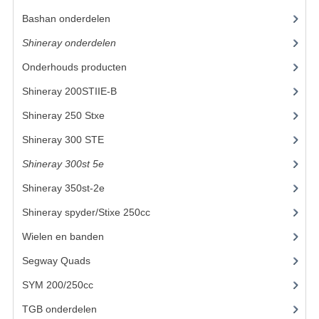
Bashan onderdelen
(1024)
KETTING EN TANDWIELEN
Shineray onderdelen
(700)
KOEL SYSTEEM
Onderhouds producten
(18)
MOTOR
Shineray 200STIIE-B
(32)
REM SYSTEEM
Shineray 250 Stxe
(148)
Shineray 300 STE
(69)
SCHOKBREKERS
Shineray 300st 5e
(45)
STUUR INRICHTING
Shineray 350st-2e
(82)
UITLAAT SYSTEEM
Shineray spyder/Stixe 250cc
(306)
VERLICHTING
Wielen en banden
Segway Quads
(6)
WIEL OPHANGING
SYM 200/250cc
(15)
WIELEN EN BANDEN
TGB onderdelen
(27)