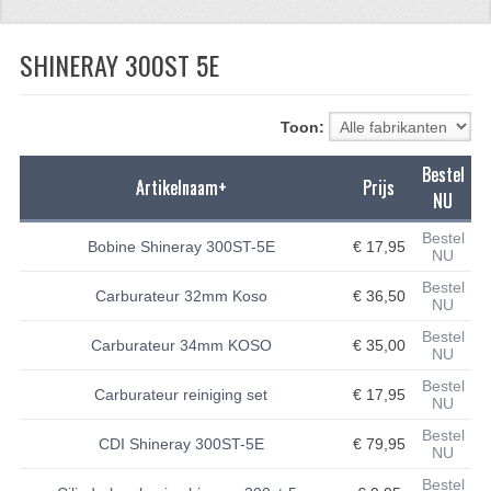
CFMOTO 500-5
SHINERAY 300ST 5E
CFMOTO 500-A/2A / GOES 520
BRANDSTOF SYSTEEM
Toon:
LAGERS
Bestel
Artikelnaam+
Prijs
NU
PAKKINGEN
Bestel
Bobine Shineray 300ST-5E
€ 17,95
PLASTIC PARTS
NU
Bestel
Carburateur 32mm Koso
€ 36,50
VERLICHTING
NU
Bestel
ONDERDELEN 50CC TOT 125CC
Carburateur 34mm KOSO
€ 35,00
NU
Bestel
UNIVERSELE QUAD ONDERDELEN
Carburateur reiniging set
€ 17,95
NU
BASHAN ONDERDELEN
Bestel
CDI Shineray 300ST-5E
€ 79,95
NU
BASHAN 150CC
Bestel