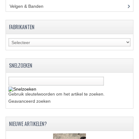
ACCESSOIRES
Velgen & Banden
(21)
GEREEDSCHAP
BASHAN 300S-18
FABRIKANTEN
BASHAN 300S-A
BASHAN 400S
ONDERHOUD PRODUCTEN BASHAN QUAD
SNELZOEKEN
SHINERAY ONDERDELEN
ONDERHOUDS PRODUCTEN
Gebruik sleutelwoorden om het artikel te zoeken.
Geavanceerd zoeken
SHINERAY 200STIIE-B
SHINERAY 250 STXE
NIEUWE ARTIKELEN?
ACCESSOIRES