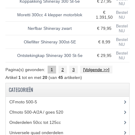
Koppakking Shineray 300 St-5e
€ 27,95
NU
UITLAAT SYSTEEM
€
Bestel
Moretti 300cc 4 klepper motorblok
1.391,50
NU
VERLICHTING
Bestel
Nerfbar Shineray zwart
€ 79,95
NU
WIEL OPHANGING
Bestel
Oliefilter Shineray 300st-5E
€ 8,99
NU
WIELEN EN BANDEN
Bestel
Ontstekingkap Shineray 300 St-5e
€ 29,95
NU
ACCESSOIRES
Pagina(s) gevonden:
1
2
3
[Volgende >>]
GEREEDSCHAP
Artikel
1
tot en met
20
(van
45
artikelen)
BASHAN 250-11B
CATEGORIEËN
BRANDSTOF SYSTEEM
CFmoto 500-5
(5)
ELEKTRONICA
Cfmoto 500-A/2A / goes 520
(347)
KABELS
Onderdelen 50cc tot 125cc
(49)
Universele quad onderdelen
(46)
KAPPEN EN FRAME