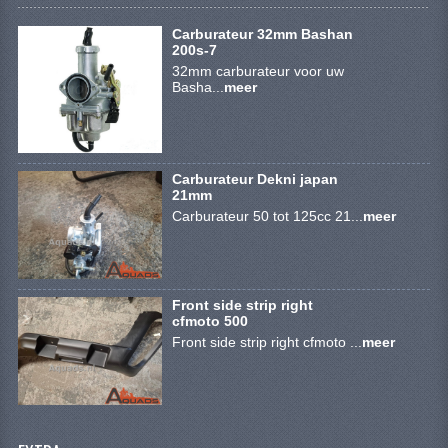
KETTING EN TANDWIELEN
Carburateur 32mm Bashan
200s-7
KOEL SYSTEEM
32mm carburateur voor uw
Basha...
meer
MOTOR
REM SYSTEEM
SCHOKBREKERS
Carburateur Dekni japan
21mm
Carburateur 50 tot 125cc 21...
meer
STUUR INRICHTING
UITLAAT SYSTEEM
VERLICHTING
Front side strip right
cfmoto 500
WIEL OPHANGING
Front side strip right cfmoto ...
meer
WIELEN EN BANDEN
SEGWAY QUADS