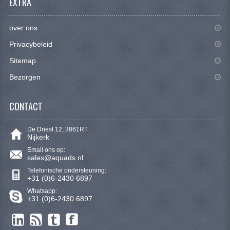
EXTRA
SYM 200/250CC
over ons
TGB ONDERDELEN
Privacybeleid
VELGEN & BANDEN
Sitemap
10 INCH VELGEN
Bezorgen
12 INCH VELGEN
CONTACT
6 INCH BANDEN
De Driest 12, 3861RT
7 INCH VELGEN
Nijkerk
Email ons op:
8 INCH VELGEN
sales@aquads.nl
Telefonische ondersteuning:
9 INCH VELG
+31 (0)6-2430 6897
Whatsapp:
E SCOOTERS
+31 (0)6-2430 6897
ACCOUNT