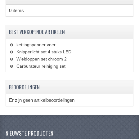
VERLICHTING
0 items
SHINERAY 300 STE
SHINERAY 300ST 5E
BEST VERKOPENDE ARTIKELEN
SHINERAY 350ST-2E
kettingspanner veer
Knipperlicht set 4 stuks LED
SHINERAY SPYDER/STIXE 250CC
Wieldoppen set chroom 2
Carburateur reiniging set
ACCESSOIRES
BODY KAPPEN EN FRAME
BEOORDELINGEN
BRANDSTOF SYSTEEM
Er zijn geen artikelbeoordelingen
ELEKTRONICA
GEREEDSCHAP
KABELS
NIEUWSTE PRODUCTEN