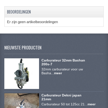
SYM 200/250CC
BEOORDELINGEN
TGB ONDERDELEN
Er zijn geen artikelbeoordelingen
VELGEN & BANDEN
10 INCH VELGEN
12 INCH VELGEN
NIEUWSTE PRODUCTEN
6 INCH BANDEN
Carburateur 32mm Bashan
7 INCH VELGEN
200s-7
32mm carburateur voor uw
Basha...
8 INCH VELGEN
meer
9 INCH VELG
E SCOOTERS
Carburateur Dekni japan
21mm
ACCOUNT
Carburateur 50 tot 125cc 21...
meer