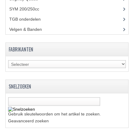
BRANDSTOF SYSTEEM
SYM 200/250cc
(15)
ELECTRONICA
TGB onderdelen
(27)
KABELS
Velgen & Banden
(21)
KAPPEN EN FRAME
FABRIKANTEN
MOTOR ONDERDELEN
REM SYSTEEM
SCHOKBREKERS
SNELZOEKEN
STUUR INRICHTING
TANDWIELEN EN KETTING
UITLAAT
Gebruik sleutelwoorden om het artikel te zoeken.
Geavanceerd zoeken
VELGEN