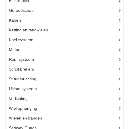
ACCESSOIRES
Elektronica
(22)
Gereedschap
(8)
GEREEDSCHAP
Kabels
(6)
BASHAN 300S-18
Ketting en tandwielen
(19)
BASHAN 300S-A
Koel systeem
(11)
BASHAN 400S
Motor
(59)
ONDERHOUD PRODUCTEN BASHAN QUAD
Rem systeem
(17)
Schokbrekers
(11)
SHINERAY ONDERDELEN
Stuur inrichting
(16)
ONDERHOUDS PRODUCTEN
Uitlaat systeem
(3)
SHINERAY 200STIIE-B
Verlichting
(10)
SHINERAY 250 STXE
Wiel ophanging
(25)
Wielen en banden
ACCESSOIRES
Segway Quads
(6)