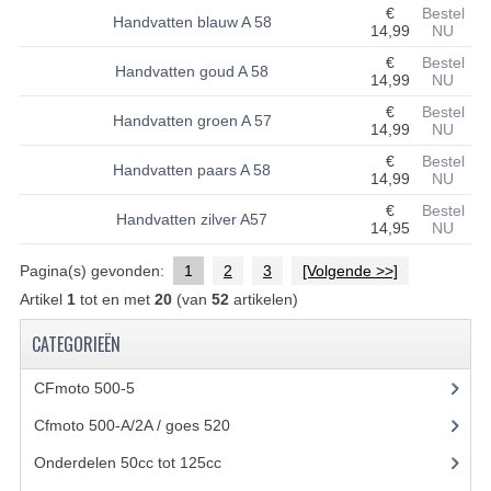
€
Bestel
Handvatten blauw A 58
14,99
NU
UITLAAT SYSTEEM
€
Bestel
Handvatten goud A 58
14,99
NU
VERLICHTING
€
Bestel
Handvatten groen A 57
WIEL OPHANGING
14,99
NU
€
Bestel
Handvatten paars A 58
WIELEN EN BANDEN
14,99
NU
€
Bestel
ACCESSOIRES
Handvatten zilver A57
14,95
NU
GEREEDSCHAP
Pagina(s) gevonden:
1
2
3
[Volgende >>]
Artikel
1
tot en met
20
(van
52
artikelen)
BASHAN 250-11B
CATEGORIEËN
BRANDSTOF SYSTEEM
CFmoto 500-5
(5)
ELEKTRONICA
Cfmoto 500-A/2A / goes 520
(347)
KABELS
Onderdelen 50cc tot 125cc
(49)
KAPPEN EN FRAME