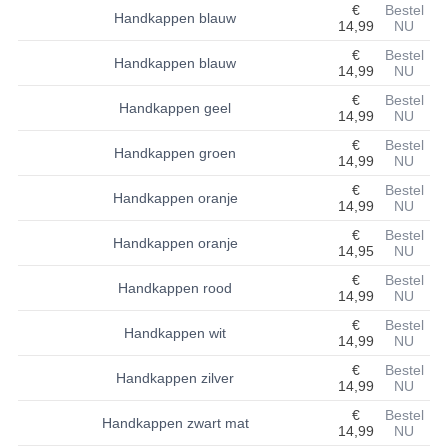
€
Bestel
Handkappen blauw
14,99
NU
BASHAN 200S-7-200S-A
€
Bestel
Handkappen blauw
14,99
NU
BRANDSTOF SYSTEEM
€
Bestel
Handkappen geel
ELEKTRONICA
14,99
NU
€
Bestel
Handkappen groen
KABELS
14,99
NU
€
Bestel
KAPPEN EN FRAME
Handkappen oranje
14,99
NU
€
Bestel
KETTING EN TANDWIELEN
Handkappen oranje
14,95
NU
KOEL SYSTEEM
€
Bestel
Handkappen rood
14,99
NU
MOTOR
€
Bestel
Handkappen wit
14,99
NU
REM SYSTEEM
€
Bestel
Handkappen zilver
14,99
NU
SCHOKBREKERS
€
Bestel
Handkappen zwart mat
14,99
NU
STUUR INRICHTING