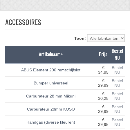
CFMOTO 500-5
ACCESSOIRES
CFMOTO 500-A/2A / GOES 520
BRANDSTOF SYSTEEM
Toon:
LAGERS
Bestel
Artikelnaam+
Prijs
PAKKINGEN
NU
PLASTIC PARTS
€
Bestel
ABUS Element 290 remschijfslot
34,95
NU
VERLICHTING
€
Bestel
Bumper universeel
29,99
NU
ONDERDELEN 50CC TOT 125CC
€
Bestel
Carburateur 28 mm Mikuni
30,25
NU
UNIVERSELE QUAD ONDERDELEN
€
Bestel
Carburateur 28mm KOSO
29,99
NU
BASHAN ONDERDELEN
€
Bestel
Handgas (diverse kleuren)
39,95
NU
BASHAN 150CC