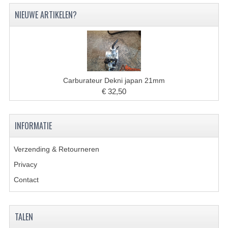
VERLICHTING
NIEUWE ARTIKELEN?
SHINERAY 300 STE
SHINERAY 300ST 5E
SHINERAY 350ST-2E
Carburateur Dekni japan 21mm
SHINERAY SPYDER/STIXE 250CC
€ 32,50
ACCESSOIRES
INFORMATIE
BODY KAPPEN EN FRAME
Verzending & Retourneren
BRANDSTOF SYSTEEM
Privacy
ELEKTRONICA
Contact
GEREEDSCHAP
KABELS
TALEN