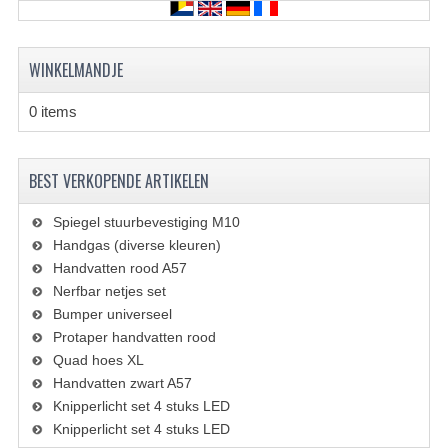
KETTING EN TANDWIELEN
KOEL SYSTEEM
WINKELMANDJE
MOTOR
0 items
REM SYSTEEM
SCHOKBREKERS
BEST VERKOPENDE ARTIKELEN
STUUR INRICHTING
Spiegel stuurbevestiging M10
Handgas (diverse kleuren)
UITLAAT SYSTEEM
Handvatten rood A57
Nerfbar netjes set
VERLICHTING
Bumper universeel
Protaper handvatten rood
WIEL OPHANGING
Quad hoes XL
WIELEN EN BANDEN
Handvatten zwart A57
Knipperlicht set 4 stuks LED
SEGWAY QUADS
Knipperlicht set 4 stuks LED