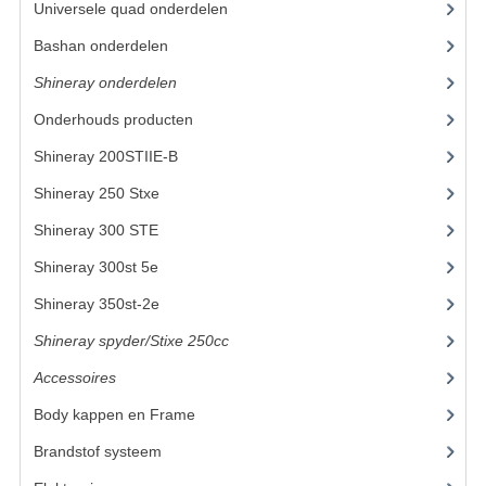
Universele quad onderdelen
(46)
KETTING EN TANDWIELEN
Bashan onderdelen
(1024)
Shineray onderdelen
(700)
KOEL SYSTEEM
Onderhouds producten
(18)
MOTOR
Shineray 200STIIE-B
(32)
REM SYSTEEM
Shineray 250 Stxe
(148)
SCHOKBREKERS
Shineray 300 STE
(69)
STUUR INRICHTING
Shineray 300st 5e
(45)
Shineray 350st-2e
(82)
UITLAAT SYSTEEM
Shineray spyder/Stixe 250cc
(306)
VERLICHTING
Accessoires
(52)
WIEL OPHANGING
Body kappen en Frame
(23)
WIELEN EN BANDEN
Brandstof systeem
(24)