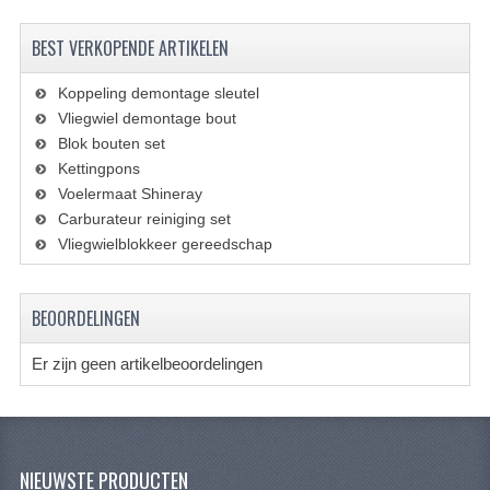
VERLICHTING
BEST VERKOPENDE ARTIKELEN
SHINERAY 300 STE
Koppeling demontage sleutel
SHINERAY 300ST 5E
Vliegwiel demontage bout
Blok bouten set
SHINERAY 350ST-2E
Kettingpons
SHINERAY SPYDER/STIXE 250CC
Voelermaat Shineray
Carburateur reiniging set
ACCESSOIRES
Vliegwielblokkeer gereedschap
BODY KAPPEN EN FRAME
BEOORDELINGEN
BRANDSTOF SYSTEEM
Er zijn geen artikelbeoordelingen
ELEKTRONICA
GEREEDSCHAP
KABELS
NIEUWSTE PRODUCTEN