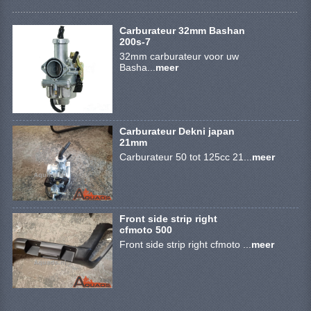
KETTING EN TANDWIELEN
Carburateur 32mm Bashan
KOEL SYSTEEM
200s-7
32mm carburateur voor uw
MOTOR
Basha...
meer
REM SYSTEEM
SCHOKBREKERS
Carburateur Dekni japan
21mm
STUUR INRICHTING
Carburateur 50 tot 125cc 21...
meer
UITLAAT SYSTEEM
VERLICHTING
Front side strip right
cfmoto 500
WIEL OPHANGING
Front side strip right cfmoto ...
meer
WIELEN EN BANDEN
SEGWAY QUADS