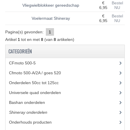
€
Bestel
Vliegwielblokkeer gereedschap
6,95
NU
BASHAN 200S-7-200S-A
€
Bestel
Voelermaat Shineray
6,95
NU
BRANDSTOF SYSTEEM
Pagina(s) gevonden:
1
ELEKTRONICA
Artikel
1
tot en met
8
(van
8
artikelen)
KABELS
CATEGORIEËN
KAPPEN EN FRAME
CFmoto 500-5
(5)
KETTING EN TANDWIELEN
Cfmoto 500-A/2A / goes 520
(347)
KOEL SYSTEEM
Onderdelen 50cc tot 125cc
(49)
MOTOR
Universele quad onderdelen
(46)
Bashan onderdelen
(1024)
REM SYSTEEM
Shineray onderdelen
(700)
SCHOKBREKERS
Onderhouds producten
(18)
STUUR INRICHTING