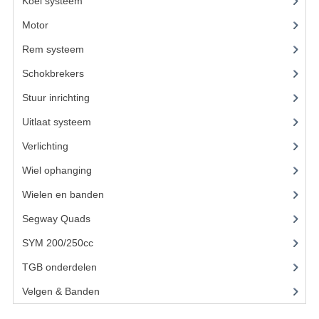
Koel systeem
(11)
Motor
(59)
KETTING EN TANDWIELEN
Rem systeem
(17)
KOEL SYSTEEM
Schokbrekers
(11)
MOTOR
Stuur inrichting
(16)
REM SYSTEEM
Uitlaat systeem
(3)
SCHOKBREKERS
Verlichting
(10)
Wiel ophanging
(25)
STUUR INRICHTING
Wielen en banden
UITLAAT SYSTEEM
Segway Quads
(6)
VERLICHTING
SYM 200/250cc
(15)
WIEL OPHANGING
TGB onderdelen
(27)
WIELEN EN BANDEN
Velgen & Banden
(21)