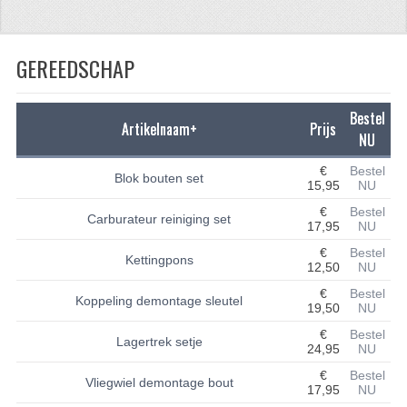
CFMOTO 500-5
GEREEDSCHAP
CFMOTO 500-A/2A / GOES 520
BRANDSTOF SYSTEEM
Bestel
Artikelnaam+
Prijs
LAGERS
NU
€
Bestel
PAKKINGEN
Blok bouten set
15,95
NU
PLASTIC PARTS
€
Bestel
Carburateur reiniging set
17,95
NU
VERLICHTING
€
Bestel
Kettingpons
12,50
NU
ONDERDELEN 50CC TOT 125CC
€
Bestel
Koppeling demontage sleutel
19,50
NU
UNIVERSELE QUAD ONDERDELEN
€
Bestel
Lagertrek setje
24,95
NU
BASHAN ONDERDELEN
€
Bestel
Vliegwiel demontage bout
17,95
NU
BASHAN 150CC