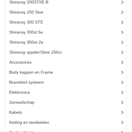
Shineray 200STIIE-B
(32)
UITLAAT SYSTEEM
Shineray 250 Stxe
(148)
Shineray 300 STE
(69)
VERLICHTING
Shineray 300st 5e
(45)
WIEL OPHANGING
Shineray 350st-2e
(82)
WIELEN EN BANDEN
Shineray spyder/Stixe 250cc
(306)
ACCESSOIRES
Accessoires
(52)
GEREEDSCHAP
Body kappen en Frame
(23)
Brandstof systeem
(24)
BASHAN 250-11B
Elektronica
(22)
BRANDSTOF SYSTEEM
Gereedschap
(8)
ELEKTRONICA
Kabels
(6)
KABELS
Ketting en tandwielen
(19)
KAPPEN EN FRAME