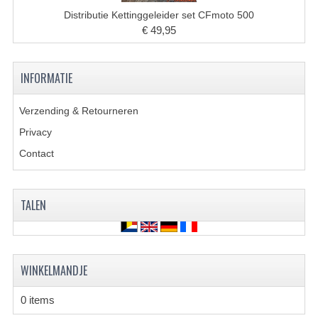
BRANDSTOF SYSTEEM
Distributie Kettinggeleider set CFmoto 500
€ 49,95
ELECTRONICA
KABELS
INFORMATIE
KAPPEN EN FRAME
Verzending & Retourneren
MOTOR ONDERDELEN
Privacy
REM SYSTEEM
Contact
SCHOKBREKERS
TALEN
STUUR INRICHTING
TANDWIELEN EN KETTING
UITLAAT
WINKELMANDJE
VELGEN
0 items