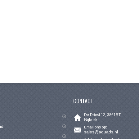
CONTACT
De Driest 12, 3861RT
Nijkerk
id
Email ons op:
sales@aquads.nl