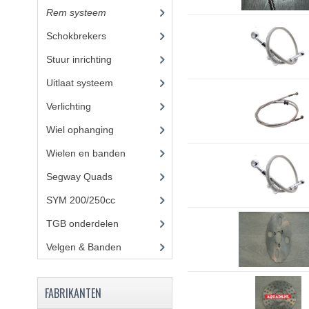
Rem systeem
(17)
Schokbrekers
(11)
Stuur inrichting
(16)
Uitlaat systeem
(3)
Verlichting
(10)
Wiel ophanging
(25)
Wielen en banden
Segway Quads
(6)
SYM 200/250cc
(15)
TGB onderdelen
(27)
Velgen & Banden
(21)
FABRIKANTEN