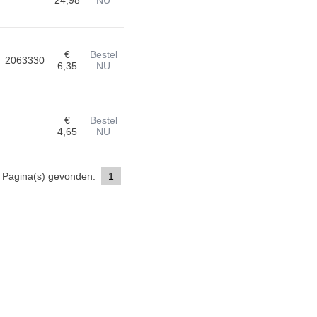
24,98
NU
€
Bestel
2063330
6,35
NU
€
Bestel
4,65
NU
Pagina(s) gevonden:
1