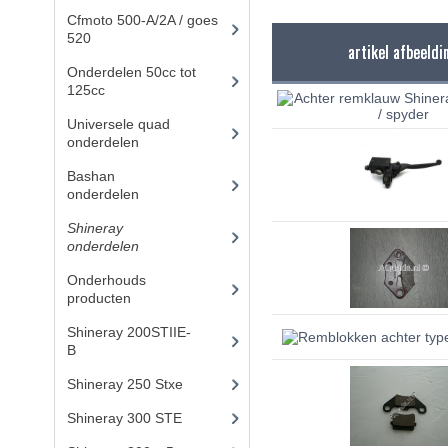
Cfmoto 500-A/2A / goes
520
(347)
artikel afbeeldi
Onderdelen 50cc tot
125cc
(49)
Universele quad
onderdelen
(46)
Bashan
onderdelen
(1024)
Shineray
onderdelen
(700)
Onderhouds
producten
(18)
Shineray 200STIIE-
B
(32)
Shineray 250 Stxe
(148)
Shineray 300 STE
(69)