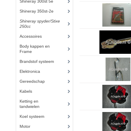
Shineray 300st 5e
(45)
Shineray 350st-2e
(82)
Shineray spyder/Stixe
250cc
(306)
Accessoires
(52)
Body kappen en
Frame
(23)
Brandstof systeem
(24)
Elektronica
(22)
Gereedschap
(8)
Kabels
(6)
Ketting en
tandwielen
(19)
Koel systeem
(11)
Motor
(59)