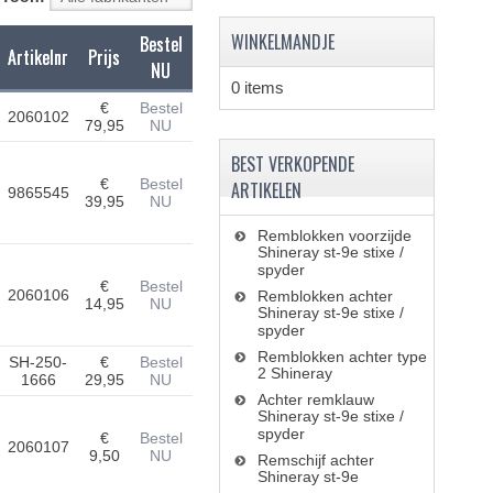
WINKELMANDJE
Bestel
Artikelnr
Prijs
NU
0 items
€
Bestel
2060102
79,95
NU
BEST VERKOPENDE
€
Bestel
ARTIKELEN
9865545
39,95
NU
Remblokken voorzijde
Shineray st-9e stixe /
spyder
€
Bestel
2060106
Remblokken achter
14,95
NU
Shineray st-9e stixe /
spyder
Remblokken achter type
SH-250-
€
Bestel
2 Shineray
1666
29,95
NU
Achter remklauw
Shineray st-9e stixe /
spyder
€
Bestel
2060107
9,50
NU
Remschijf achter
Shineray st-9e