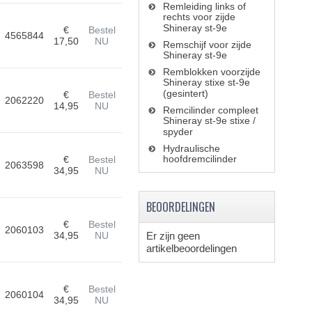
Remleiding links of
rechts voor zijde
Shineray st-9e
€
Bestel
4565844
17,50
NU
Remschijf voor zijde
Shineray st-9e
Remblokken voorzijde
Shineray stixe st-9e
(gesintert)
€
Bestel
2062220
14,95
NU
Remcilinder compleet
Shineray st-9e stixe /
spyder
Hydraulische
hoofdremcilinder
€
Bestel
2063598
34,95
NU
BEOORDELINGEN
€
Bestel
2060103
34,95
NU
Er zijn geen
artikelbeoordelingen
€
Bestel
2060104
34,95
NU