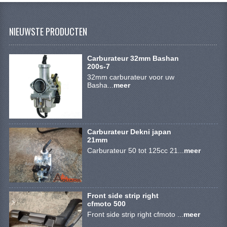
SYM 200/250CC
TGB ONDERDELEN
NIEUWSTE PRODUCTEN
VELGEN & BANDEN
Carburateur 32mm Bashan
200s-7
10 INCH VELGEN
32mm carburateur voor uw
Basha...
meer
12 INCH VELGEN
6 INCH BANDEN
Carburateur Dekni japan
7 INCH VELGEN
21mm
Carburateur 50 tot 125cc 21...
meer
8 INCH VELGEN
9 INCH VELG
E SCOOTERS
Front side strip right
cfmoto 500
Front side strip right cfmoto ...
meer
ACCOUNT