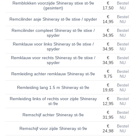
Remblokken voorzijde Shineray stixe st-9e
€
Bestel
(gesintert)
17,50
NU
BASHAN 200S-7-200S-A
€
Bestel
Remcilinder asje Shineray st-9e stixe / spyder
14,95
NU
BRANDSTOF SYSTEEM
Remcilinder compleet Shineray st-9e stixe /
€
Bestel
ELEKTRONICA
spyder
34,95
NU
Remklauw voor links Shineray st-9e stixe /
€
Bestel
KABELS
spyder
34,95
NU
Remklauw voor rechts Shineray st-9e stixe /
€
Bestel
KAPPEN EN FRAME
spyder
34,95
NU
€
Bestel
KETTING EN TANDWIELEN
Remleiding achter remklauw Shineray st-9e
9,75
NU
KOEL SYSTEEM
€
Bestel
Remleiding lang 1.5 m Shineray st-9e
19,65
NU
MOTOR
Remleiding links of rechts voor zijde Shineray
€
Bestel
st-9e
12,95
NU
REM SYSTEEM
€
Bestel
Remschijf achter Shineray st-9e
31,95
NU
SCHOKBREKERS
€
Bestel
Remschijf voor zijde Shineray st-9e
24,98
NU
STUUR INRICHTING