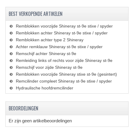
KETTING EN TANDWIELEN
BEST VERKOPENDE ARTIKELEN
KOEL SYSTEEM
Remblokken voorzijde Shineray st-9e stixe / spyder
MOTOR
Remblokken achter Shineray st-9e stixe / spyder
Remblokken achter type 2 Shineray
REM SYSTEEM
Achter remklauw Shineray st-9e stixe / spyder
SCHOKBREKERS
Remschijf achter Shineray st-9e
Remleiding links of rechts voor zijde Shineray st-9e
STUUR INRICHTING
Remschijf voor zijde Shineray st-9e
Remblokken voorzijde Shineray stixe st-9e (gesintert)
UITLAAT SYSTEEM
Remcilinder compleet Shineray st-9e stixe / spyder
Hydraulische hoofdremcilinder
VERLICHTING
WIEL OPHANGING
BEOORDELINGEN
WIELEN EN BANDEN
Er zijn geen artikelbeoordelingen
SEGWAY QUADS