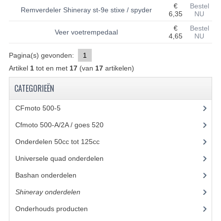
€
Bestel
Remverdeler Shineray st-9e stixe / spyder
6,35
NU
UITLAAT SYSTEEM
€
Bestel
Veer voetrempedaal
4,65
NU
VERLICHTING
Pagina(s) gevonden:
1
WIEL OPHANGING
Artikel
1
tot en met
17
(van
17
artikelen)
WIELEN EN BANDEN
CATEGORIEËN
ACCESSOIRES
CFmoto 500-5
(5)
GEREEDSCHAP
Cfmoto 500-A/2A / goes 520
(347)
BASHAN 250-11B
Onderdelen 50cc tot 125cc
(49)
Universele quad onderdelen
(46)
BRANDSTOF SYSTEEM
Bashan onderdelen
(1024)
ELEKTRONICA
Shineray onderdelen
(700)
KABELS
Onderhouds producten
(18)
KAPPEN EN FRAME