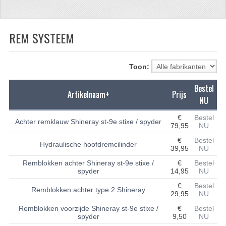
CFMOTO 500-5
REM SYSTEEM
CFMOTO 500-A/2A / GOES 520
BRANDSTOF SYSTEEM
Toon:
LAGERS
Bestel
Artikelnaam+
Prijs
PAKKINGEN
NU
PLASTIC PARTS
€
Bestel
Achter remklauw Shineray st-9e stixe / spyder
79,95
NU
VERLICHTING
€
Bestel
Hydraulische hoofdremcilinder
39,95
NU
ONDERDELEN 50CC TOT 125CC
Remblokken achter Shineray st-9e stixe /
€
Bestel
spyder
14,95
NU
UNIVERSELE QUAD ONDERDELEN
€
Bestel
Remblokken achter type 2 Shineray
29,95
NU
BASHAN ONDERDELEN
Remblokken voorzijde Shineray st-9e stixe /
€
Bestel
spyder
9,50
NU
BASHAN 150CC