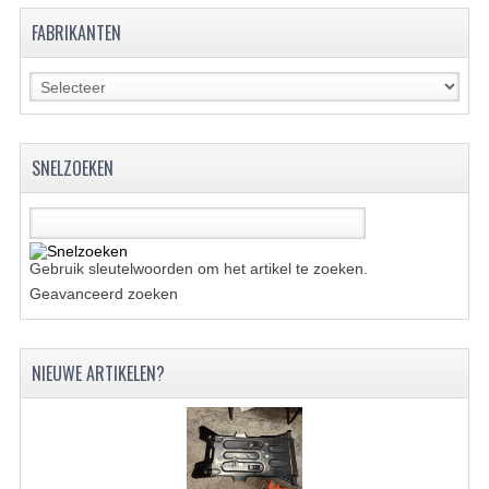
BRANDSTOF SYSTEEM
FABRIKANTEN
ELECTRONICA
KABELS
KAPPEN EN FRAME
SNELZOEKEN
MOTOR ONDERDELEN
REM SYSTEEM
Gebruik sleutelwoorden om het artikel te zoeken.
SCHOKBREKERS
Geavanceerd zoeken
STUUR INRICHTING
TANDWIELEN EN KETTING
NIEUWE ARTIKELEN?
UITLAAT
VELGEN