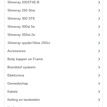
Shineray 200STIIE-B
(32)
KETTING EN TANDWIELEN
Shineray 250 Stxe
(148)
Shineray 300 STE
(69)
KOEL SYSTEEM
Shineray 300st 5e
(45)
MOTOR
Shineray 350st-2e
(82)
REM SYSTEEM
Shineray spyder/Stixe 250cc
(306)
SCHOKBREKERS
Accessoires
(52)
STUUR INRICHTING
Body kappen en Frame
(23)
Brandstof systeem
(24)
UITLAAT SYSTEEM
Elektronica
(22)
VERLICHTING
Gereedschap
(8)
WIEL OPHANGING
Kabels
(6)
WIELEN EN BANDEN
Ketting en tandwielen
(19)