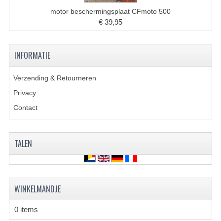
VERLICHTING
motor beschermingsplaat CFmoto 500
€ 39,95
SHINERAY 300 STE
SHINERAY 300ST 5E
INFORMATIE
SHINERAY 350ST-2E
Verzending & Retourneren
SHINERAY SPYDER/STIXE 250CC
Privacy
ACCESSOIRES
Contact
BODY KAPPEN EN FRAME
TALEN
BRANDSTOF SYSTEEM
ELEKTRONICA
GEREEDSCHAP
WINKELMANDJE
KABELS
0 items