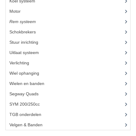
ACCESSOIRES
Koel systeem
(11)
Motor
(59)
GEREEDSCHAP
Rem systeem
(17)
BASHAN 300S-18
Schokbrekers
(11)
BASHAN 300S-A
Stuur inrichting
(16)
BASHAN 400S
Uitlaat systeem
(3)
ONDERHOUD PRODUCTEN BASHAN QUAD
Verlichting
(10)
Wiel ophanging
(25)
SHINERAY ONDERDELEN
Wielen en banden
ONDERHOUDS PRODUCTEN
Segway Quads
(6)
SHINERAY 200STIIE-B
SYM 200/250cc
(15)
SHINERAY 250 STXE
TGB onderdelen
(27)
Velgen & Banden
(21)
ACCESSOIRES