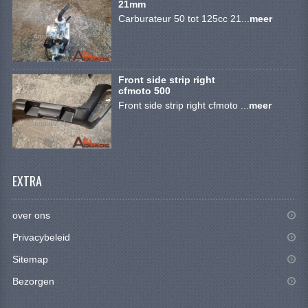
21mm
SYM 200/250CC
Carburateur 50 tot 125cc 21...
meer
TGB ONDERDELEN
VELGEN & BANDEN
Front side strip right
cfmoto 500
10 INCH VELGEN
Front side strip right cfmoto ...
meer
12 INCH VELGEN
6 INCH BANDEN
EXTRA
7 INCH VELGEN
8 INCH VELGEN
over ons
9 INCH VELG
Privacybeleid
Sitemap
E SCOOTERS
Bezorgen
ACCOUNT