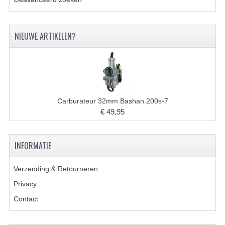
BRANDSTOF SYSTEEM
ELECTRONICA
NIEUWE ARTIKELEN?
KABELS
KAPPEN EN FRAME
MOTOR ONDERDELEN
Carburateur 32mm Bashan 200s-7
REM SYSTEEM
€ 49,95
SCHOKBREKERS
INFORMATIE
STUUR INRICHTING
TANDWIELEN EN KETTING
Verzending & Retourneren
Privacy
UITLAAT
Contact
VELGEN