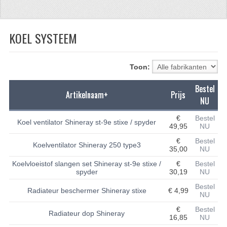
CFMOTO 500-5
KOEL SYSTEEM
CFMOTO 500-A/2A / GOES 520
BRANDSTOF SYSTEEM
Toon:
LAGERS
Bestel
Artikelnaam+
Prijs
PAKKINGEN
NU
PLASTIC PARTS
€
Bestel
Koel ventilator Shineray st-9e stixe / spyder
49,95
NU
VERLICHTING
€
Bestel
Koelventilator Shineray 250 type3
35,00
NU
ONDERDELEN 50CC TOT 125CC
Koelvloeistof slangen set Shineray st-9e stixe /
€
Bestel
spyder
30,19
NU
UNIVERSELE QUAD ONDERDELEN
Bestel
Radiateur beschermer Shineray stixe
€ 4,99
NU
BASHAN ONDERDELEN
€
Bestel
Radiateur dop Shineray
16,85
NU
BASHAN 150CC