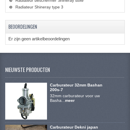
Radiateur beschermer Shineray stixe
KETTING EN TANDWIELEN
Radiateur Shineray type 3
KOEL SYSTEEM
BEOORDELINGEN
MOTOR
Er zijn geen artikelbeoordelingen
REM SYSTEEM
SCHOKBREKERS
STUUR INRICHTING
NIEUWSTE PRODUCTEN
UITLAAT SYSTEEM
Carburateur 32mm Bashan
VERLICHTING
200s-7
32mm carburateur voor uw
WIEL OPHANGING
Basha...
meer
WIELEN EN BANDEN
SEGWAY QUADS
Carburateur Dekni japan