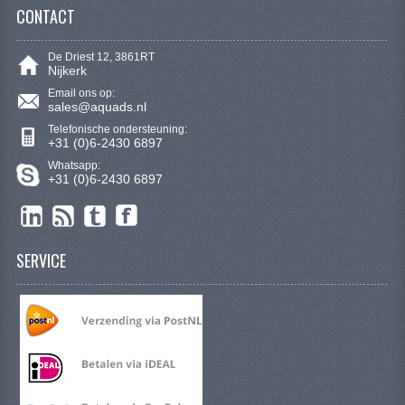
CONTACT
CONTACT
De Driest 12, 3861RT
Nijkerk
Email ons op:
sales@aquads.nl
Telefonische ondersteuning:
+31 (0)6-2430 6897
Whatsapp:
+31 (0)6-2430 6897
SERVICE