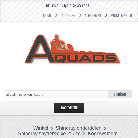
BEL ONS :+31(0)6-2430 6897
HOME
INLOGGEN
AFREKENEN
WINKELMANDJE
zoeken
HOOFDMENU
HOME
Winkel
Shineray onderdelen
CATEGORIEËN
Shineray spyder/Stixe 250cc
Koel systeem