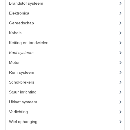
Brandstof systeem
(24)
KETTING EN TANDWIELEN
Elektronica
(22)
Gereedschap
(8)
KOEL SYSTEEM
Kabels
(6)
MOTOR
Ketting en tandwielen
(19)
REM SYSTEEM
Koel systeem
(11)
SCHOKBREKERS
Motor
(59)
STUUR INRICHTING
Rem systeem
(17)
Schokbrekers
(11)
UITLAAT SYSTEEM
Stuur inrichting
(16)
VERLICHTING
Uitlaat systeem
(3)
WIEL OPHANGING
Verlichting
(10)
WIELEN EN BANDEN
Wiel ophanging
(25)