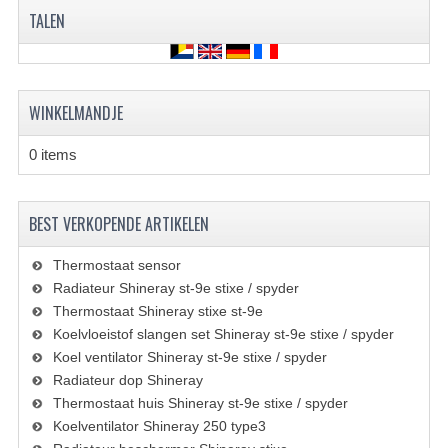
VERLICHTING
TALEN
SHINERAY 300 STE
SHINERAY 300ST 5E
WINKELMANDJE
SHINERAY 350ST-2E
0 items
SHINERAY SPYDER/STIXE 250CC
ACCESSOIRES
BEST VERKOPENDE ARTIKELEN
BODY KAPPEN EN FRAME
Thermostaat sensor
Radiateur Shineray st-9e stixe / spyder
BRANDSTOF SYSTEEM
Thermostaat Shineray stixe st-9e
Koelvloeistof slangen set Shineray st-9e stixe / spyder
ELEKTRONICA
Koel ventilator Shineray st-9e stixe / spyder
GEREEDSCHAP
Radiateur dop Shineray
Thermostaat huis Shineray st-9e stixe / spyder
KABELS
Koelventilator Shineray 250 type3