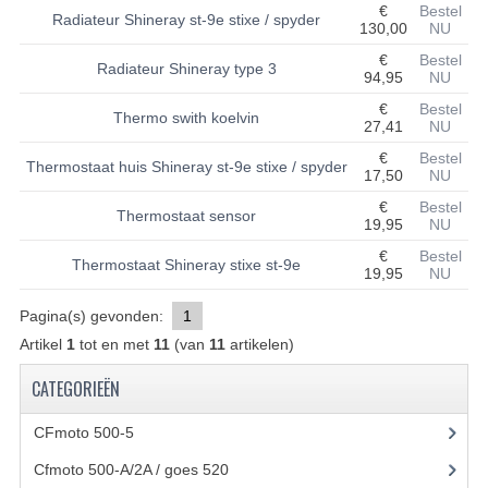
€
Bestel
Radiateur Shineray st-9e stixe / spyder
130,00
NU
BASHAN 200S-7-200S-A
€
Bestel
Radiateur Shineray type 3
94,95
NU
BRANDSTOF SYSTEEM
€
Bestel
Thermo swith koelvin
ELEKTRONICA
27,41
NU
€
Bestel
Thermostaat huis Shineray st-9e stixe / spyder
KABELS
17,50
NU
€
Bestel
KAPPEN EN FRAME
Thermostaat sensor
19,95
NU
€
Bestel
KETTING EN TANDWIELEN
Thermostaat Shineray stixe st-9e
19,95
NU
KOEL SYSTEEM
Pagina(s) gevonden:
1
Artikel
1
tot en met
11
(van
11
artikelen)
MOTOR
CATEGORIEËN
REM SYSTEEM
CFmoto 500-5
(5)
SCHOKBREKERS
Cfmoto 500-A/2A / goes 520
(347)
STUUR INRICHTING