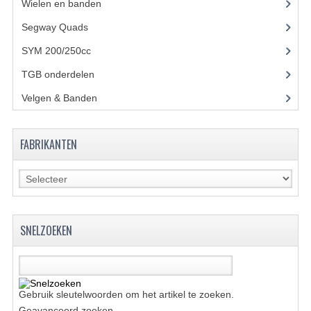
ACCESSOIRES
Wielen en banden
Segway Quads
(6)
GEREEDSCHAP
SYM 200/250cc
(15)
BASHAN 300S-18
TGB onderdelen
(27)
BASHAN 300S-A
Velgen & Banden
(21)
BASHAN 400S
FABRIKANTEN
ONDERHOUD PRODUCTEN BASHAN QUAD
SHINERAY ONDERDELEN
ONDERHOUDS PRODUCTEN
SNELZOEKEN
SHINERAY 200STIIE-B
SHINERAY 250 STXE
ACCESSOIRES
Gebruik sleutelwoorden om het artikel te zoeken.
Geavanceerd zoeken