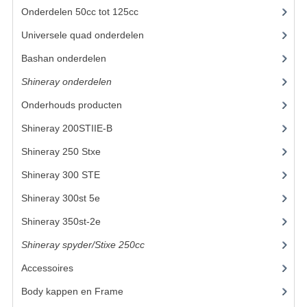
Onderdelen 50cc tot 125cc
(49)
UITLAAT SYSTEEM
Universele quad onderdelen
(46)
VERLICHTING
Bashan onderdelen
(1024)
WIEL OPHANGING
Shineray onderdelen
(700)
Onderhouds producten
(18)
WIELEN EN BANDEN
Shineray 200STIIE-B
(32)
ACCESSOIRES
Shineray 250 Stxe
(148)
GEREEDSCHAP
Shineray 300 STE
(69)
BASHAN 250-11B
Shineray 300st 5e
(45)
BRANDSTOF SYSTEEM
Shineray 350st-2e
(82)
Shineray spyder/Stixe 250cc
(306)
ELEKTRONICA
Accessoires
(52)
KABELS
Body kappen en Frame
(23)
KAPPEN EN FRAME