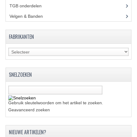
BRANDSTOF SYSTEEM
TGB onderdelen
(27)
ELECTRONICA
Velgen & Banden
(21)
KABELS
FABRIKANTEN
KAPPEN EN FRAME
MOTOR ONDERDELEN
REM SYSTEEM
SNELZOEKEN
SCHOKBREKERS
STUUR INRICHTING
TANDWIELEN EN KETTING
Gebruik sleutelwoorden om het artikel te zoeken.
Geavanceerd zoeken
UITLAAT
VELGEN
NIEUWE ARTIKELEN?