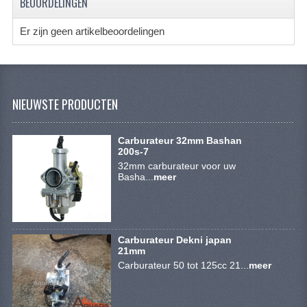
BEOORDELINGEN
SYM 200/250CC
Er zijn geen artikelbeoordelingen
TGB ONDERDELEN
VELGEN & BANDEN
10 INCH VELGEN
NIEUWSTE PRODUCTEN
12 INCH VELGEN
Carburateur 32mm Bashan
200s-7
6 INCH BANDEN
32mm carburateur voor uw
Basha...
meer
7 INCH VELGEN
8 INCH VELGEN
9 INCH VELG
Carburateur Dekni japan
21mm
E SCOOTERS
Carburateur 50 tot 125cc 21...
meer
ACCOUNT