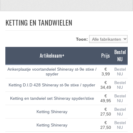
CFMOTO 500-5
KETTING EN TANDWIELEN
CFMOTO 500-A/2A / GOES 520
BRANDSTOF SYSTEEM
Toon:
LAGERS
Bestel
Artikelnaam+
Prijs
PAKKINGEN
NU
PLASTIC PARTS
Ankerplaatje voortandwiel Shineray st-9e stixe /
€
Bestel
spyder
3,99
NU
VERLICHTING
€
Bestel
Ketting D.I.D 428 Shineray st-9e stixe / spyder
34,49
NU
ONDERDELEN 50CC TOT 125CC
€
Bestel
Ketting en tandwiel set Shineray spyder/stixe
49,95
NU
UNIVERSELE QUAD ONDERDELEN
€
Bestel
Ketting Shineray
27,50
NU
BASHAN ONDERDELEN
€
Bestel
Ketting Shineray
27,50
NU
BASHAN 150CC