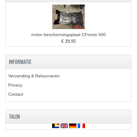
VERLICHTING
SHINERAY 300 STE
SHINERAY 300ST 5E
motor beschermingsplaat CFmoto 500
SHINERAY 350ST-2E
€ 39,95
SHINERAY SPYDER/STIXE 250CC
INFORMATIE
ACCESSOIRES
Verzending & Retourneren
BODY KAPPEN EN FRAME
Privacy
BRANDSTOF SYSTEEM
Contact
ELEKTRONICA
TALEN
GEREEDSCHAP
KABELS