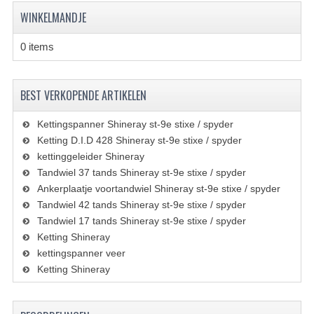
KETTING EN TANDWIELEN
WINKELMANDJE
KOEL SYSTEEM
0 items
MOTOR
BEST VERKOPENDE ARTIKELEN
REM SYSTEEM
SCHOKBREKERS
Kettingspanner Shineray st-9e stixe / spyder
Ketting D.I.D 428 Shineray st-9e stixe / spyder
STUUR INRICHTING
kettinggeleider Shineray
Tandwiel 37 tands Shineray st-9e stixe / spyder
UITLAAT SYSTEEM
Ankerplaatje voortandwiel Shineray st-9e stixe / spyder
Tandwiel 42 tands Shineray st-9e stixe / spyder
VERLICHTING
Tandwiel 17 tands Shineray st-9e stixe / spyder
Ketting Shineray
WIEL OPHANGING
kettingspanner veer
WIELEN EN BANDEN
Ketting Shineray
SEGWAY QUADS