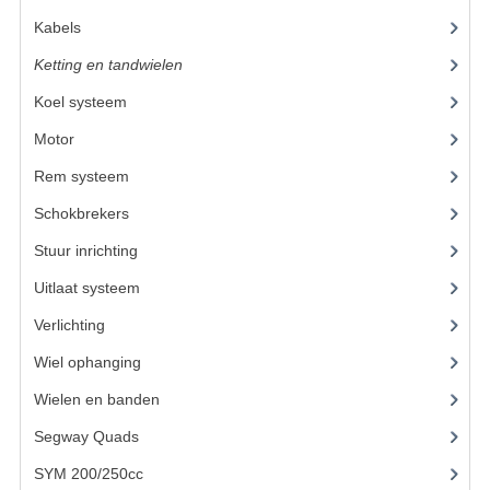
ACCESSOIRES
Kabels
(6)
GEREEDSCHAP
Ketting en tandwielen
(19)
BASHAN 300S-18
Koel systeem
(11)
BASHAN 300S-A
Motor
(59)
Rem systeem
(17)
BASHAN 400S
Schokbrekers
(11)
ONDERHOUD PRODUCTEN BASHAN QUAD
Stuur inrichting
(16)
SHINERAY ONDERDELEN
Uitlaat systeem
(3)
ONDERHOUDS PRODUCTEN
Verlichting
(10)
SHINERAY 200STIIE-B
Wiel ophanging
(25)
Wielen en banden
SHINERAY 250 STXE
Segway Quads
(6)
ACCESSOIRES
SYM 200/250cc
(15)