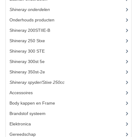
Shineray onderdelen
(700)
KETTING EN TANDWIELEN
Onderhouds producten
(18)
KOEL SYSTEEM
Shineray 200STIIE-B
(32)
MOTOR
Shineray 250 Stxe
(148)
REM SYSTEEM
Shineray 300 STE
(69)
Shineray 300st 5e
(45)
SCHOKBREKERS
Shineray 350st-2e
(82)
STUUR INRICHTING
Shineray spyder/Stixe 250cc
(306)
UITLAAT SYSTEEM
Accessoires
(52)
VERLICHTING
Body kappen en Frame
(23)
WIEL OPHANGING
Brandstof systeem
(24)
Elektronica
(22)
WIELEN EN BANDEN
Gereedschap
(8)