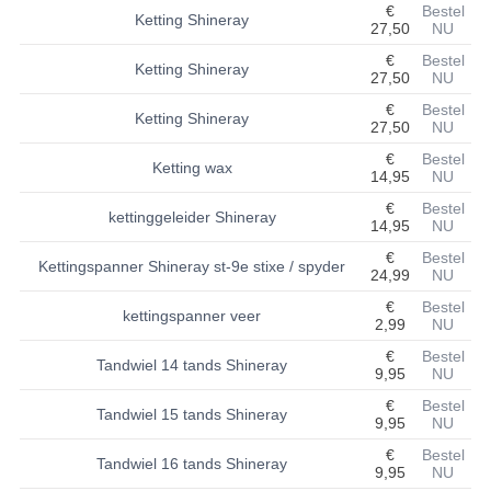
€
Bestel
Ketting Shineray
27,50
NU
BASHAN 200S-7-200S-A
€
Bestel
Ketting Shineray
27,50
NU
BRANDSTOF SYSTEEM
€
Bestel
Ketting Shineray
ELEKTRONICA
27,50
NU
€
Bestel
Ketting wax
KABELS
14,95
NU
€
Bestel
KAPPEN EN FRAME
kettinggeleider Shineray
14,95
NU
€
Bestel
KETTING EN TANDWIELEN
Kettingspanner Shineray st-9e stixe / spyder
24,99
NU
KOEL SYSTEEM
€
Bestel
kettingspanner veer
2,99
NU
MOTOR
€
Bestel
Tandwiel 14 tands Shineray
9,95
NU
REM SYSTEEM
€
Bestel
Tandwiel 15 tands Shineray
9,95
NU
SCHOKBREKERS
€
Bestel
Tandwiel 16 tands Shineray
9,95
NU
STUUR INRICHTING