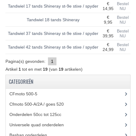
€
Bestel
Tandwiel 17 tands Shineray st-9e stixe / spyder
14,95
NU
UITLAAT SYSTEEM
€
Bestel
Tandwiel 18 tands Shineray
9,95
NU
VERLICHTING
€
Bestel
Tandwiel 37 tands Shineray st-9e stixe / spyder
WIEL OPHANGING
39,95
NU
€
Bestel
Tandwiel 42 tands Shineray st-9e stixe / spyder
WIELEN EN BANDEN
24,99
NU
ACCESSOIRES
Pagina(s) gevonden:
1
Artikel
1
tot en met
19
(van
19
artikelen)
GEREEDSCHAP
CATEGORIEËN
BASHAN 250-11B
CFmoto 500-5
(5)
BRANDSTOF SYSTEEM
Cfmoto 500-A/2A / goes 520
(347)
ELEKTRONICA
Onderdelen 50cc tot 125cc
(49)
KABELS
Universele quad onderdelen
(46)
Bashan onderdelen
(1024)
KAPPEN EN FRAME