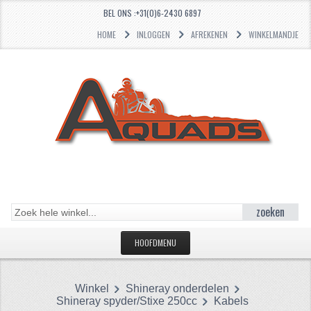
BEL ONS :+31(0)6-2430 6897
HOME
INLOGGEN
AFREKENEN
WINKELMANDJE
zoeken
HOOFDMENU
HOME
Winkel
Shineray onderdelen
CATEGORIEËN
Shineray spyder/Stixe 250cc
Kabels