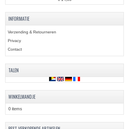
BRANDSTOF SYSTEEM
ELECTRONICA
INFORMATIE
KABELS
Verzending & Retourneren
KAPPEN EN FRAME
Privacy
MOTOR ONDERDELEN
Contact
REM SYSTEEM
TALEN
SCHOKBREKERS
STUUR INRICHTING
WINKELMANDJE
TANDWIELEN EN KETTING
UITLAAT
0 items
VELGEN
BEST VERKOPENDE ARTIKELEN