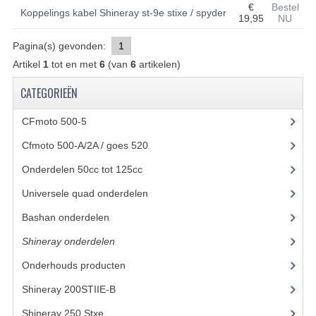
€
Bestel
Koppelings kabel Shineray st-9e stixe / spyder
19,95
NU
BASHAN 200S-7-200S-A
Pagina(s) gevonden:
1
BRANDSTOF SYSTEEM
Artikel
1
tot en met
6
(van
6
artikelen)
ELEKTRONICA
CATEGORIEËN
KABELS
CFmoto 500-5
(5)
KAPPEN EN FRAME
Cfmoto 500-A/2A / goes 520
(347)
KETTING EN TANDWIELEN
Onderdelen 50cc tot 125cc
(49)
Universele quad onderdelen
(46)
KOEL SYSTEEM
Bashan onderdelen
(1024)
MOTOR
Shineray onderdelen
(700)
REM SYSTEEM
Onderhouds producten
(18)
SCHOKBREKERS
Shineray 200STIIE-B
(32)
STUUR INRICHTING
Shineray 250 Stxe
(148)