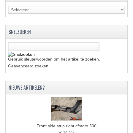
ACCESSOIRES
GEREEDSCHAP
BASHAN 300S-18
SNELZOEKEN
BASHAN 300S-A
BASHAN 400S
Gebruik sleutelwoorden om het artikel te zoeken.
ONDERHOUD PRODUCTEN BASHAN QUAD
Geavanceerd zoeken
SHINERAY ONDERDELEN
ONDERHOUDS PRODUCTEN
NIEUWE ARTIKELEN?
SHINERAY 200STIIE-B
SHINERAY 250 STXE
ACCESSOIRES
Front side strip right cfmoto 500
€ 14,95