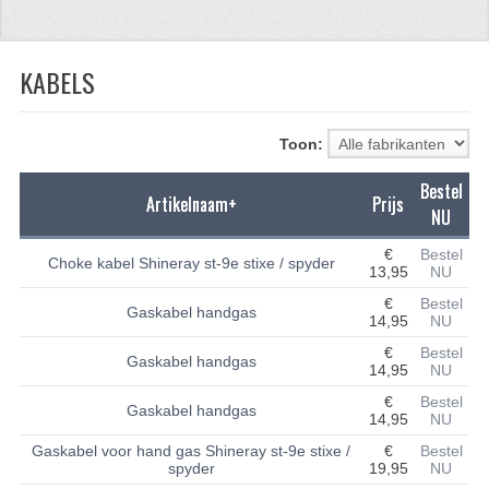
CFMOTO 500-5
KABELS
CFMOTO 500-A/2A / GOES 520
BRANDSTOF SYSTEEM
Toon:
LAGERS
Bestel
Artikelnaam+
Prijs
PAKKINGEN
NU
PLASTIC PARTS
€
Bestel
Choke kabel Shineray st-9e stixe / spyder
13,95
NU
VERLICHTING
€
Bestel
Gaskabel handgas
14,95
NU
ONDERDELEN 50CC TOT 125CC
€
Bestel
Gaskabel handgas
14,95
NU
UNIVERSELE QUAD ONDERDELEN
€
Bestel
Gaskabel handgas
14,95
NU
BASHAN ONDERDELEN
Gaskabel voor hand gas Shineray st-9e stixe /
€
Bestel
spyder
19,95
NU
BASHAN 150CC