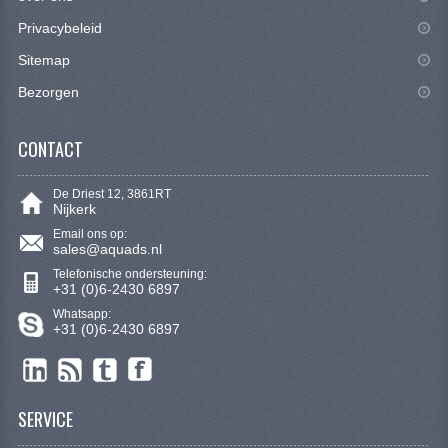
SYM 200/250CC
Privacybeleid
TGB ONDERDELEN
Sitemap
Bezorgen
VELGEN & BANDEN
10 INCH VELGEN
CONTACT
12 INCH VELGEN
De Driest 12, 3861RT
Nijkerk
6 INCH BANDEN
Email ons op:
sales@aquads.nl
7 INCH VELGEN
Telefonische ondersteuning:
+31 (0)6-2430 6897
8 INCH VELGEN
Whatsapp:
+31 (0)6-2430 6897
9 INCH VELG
E SCOOTERS
SERVICE
ACCOUNT