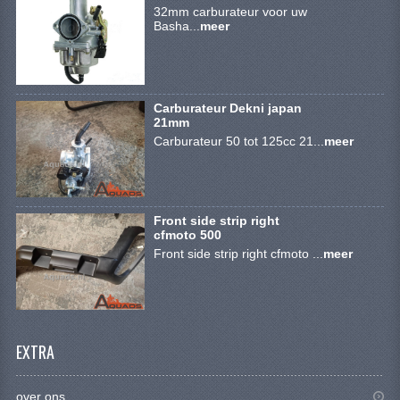
KETTING EN TANDWIELEN
32mm carburateur voor uw
Basha...
meer
KOEL SYSTEEM
MOTOR
Carburateur Dekni japan
REM SYSTEEM
21mm
Carburateur 50 tot 125cc 21...
meer
SCHOKBREKERS
STUUR INRICHTING
Front side strip right
UITLAAT SYSTEEM
cfmoto 500
Front side strip right cfmoto ...
meer
VERLICHTING
WIEL OPHANGING
WIELEN EN BANDEN
EXTRA
SEGWAY QUADS
over ons