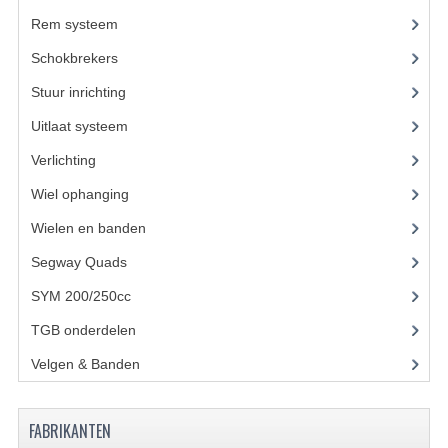
Rem systeem
(17)
KETTING EN TANDWIELEN
Schokbrekers
(11)
KOEL SYSTEEM
Stuur inrichting
(16)
MOTOR
Uitlaat systeem
(3)
Verlichting
(10)
REM SYSTEEM
Wiel ophanging
(25)
SCHOKBREKERS
Wielen en banden
STUUR INRICHTING
Segway Quads
(6)
UITLAAT SYSTEEM
SYM 200/250cc
(15)
VERLICHTING
TGB onderdelen
(27)
Velgen & Banden
(21)
WIEL OPHANGING
WIELEN EN BANDEN
FABRIKANTEN