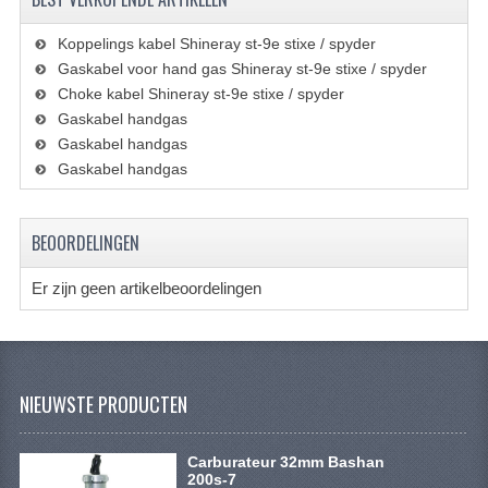
VERLICHTING
Koppelings kabel Shineray st-9e stixe / spyder
SHINERAY 300 STE
Gaskabel voor hand gas Shineray st-9e stixe / spyder
Choke kabel Shineray st-9e stixe / spyder
SHINERAY 300ST 5E
Gaskabel handgas
SHINERAY 350ST-2E
Gaskabel handgas
Gaskabel handgas
SHINERAY SPYDER/STIXE 250CC
ACCESSOIRES
BEOORDELINGEN
BODY KAPPEN EN FRAME
Er zijn geen artikelbeoordelingen
BRANDSTOF SYSTEEM
ELEKTRONICA
NIEUWSTE PRODUCTEN
GEREEDSCHAP
KABELS
Carburateur 32mm Bashan
200s-7