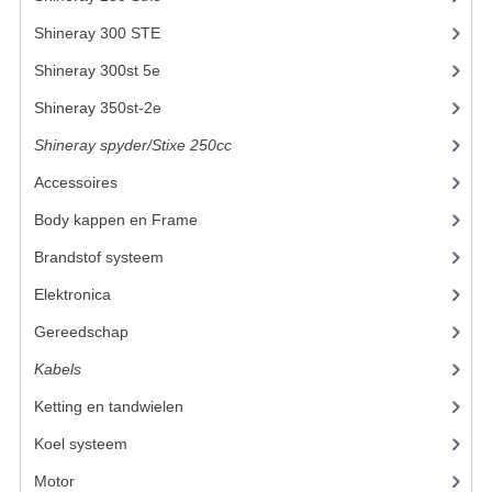
Shineray 300 STE
(69)
UITLAAT SYSTEEM
Shineray 300st 5e
(45)
VERLICHTING
Shineray 350st-2e
(82)
WIEL OPHANGING
Shineray spyder/Stixe 250cc
(306)
WIELEN EN BANDEN
Accessoires
(52)
ACCESSOIRES
Body kappen en Frame
(23)
Brandstof systeem
(24)
GEREEDSCHAP
Elektronica
(22)
BASHAN 250-11B
Gereedschap
(8)
BRANDSTOF SYSTEEM
Kabels
(6)
ELEKTRONICA
Ketting en tandwielen
(19)
Koel systeem
(11)
KABELS
Motor
(59)
KAPPEN EN FRAME