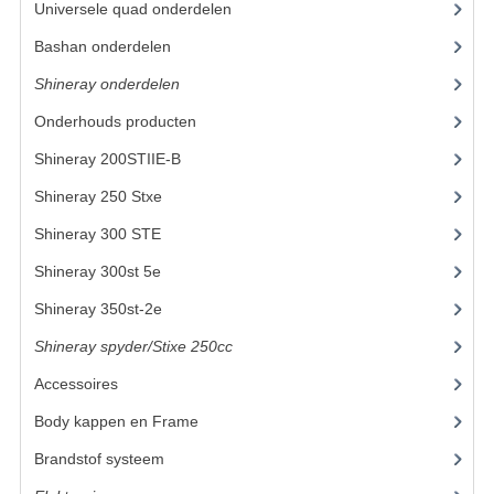
Universele quad onderdelen
(46)
KETTING EN TANDWIELEN
Bashan onderdelen
(1024)
Shineray onderdelen
(700)
KOEL SYSTEEM
Onderhouds producten
(18)
MOTOR
Shineray 200STIIE-B
(32)
REM SYSTEEM
Shineray 250 Stxe
(148)
SCHOKBREKERS
Shineray 300 STE
(69)
STUUR INRICHTING
Shineray 300st 5e
(45)
Shineray 350st-2e
(82)
UITLAAT SYSTEEM
Shineray spyder/Stixe 250cc
(306)
VERLICHTING
Accessoires
(52)
WIEL OPHANGING
Body kappen en Frame
(23)
WIELEN EN BANDEN
Brandstof systeem
(24)