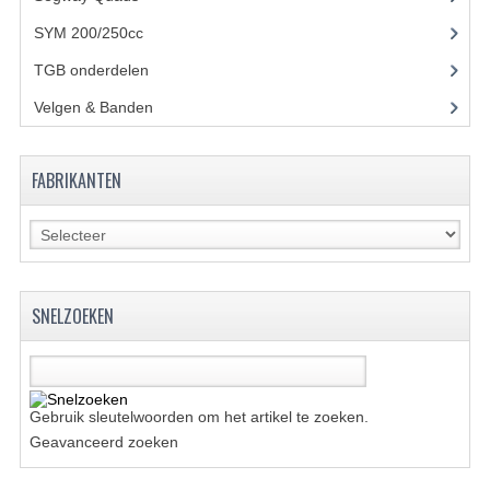
BRANDSTOF SYSTEEM
SYM 200/250cc
(15)
ELECTRONICA
TGB onderdelen
(27)
KABELS
Velgen & Banden
(21)
KAPPEN EN FRAME
FABRIKANTEN
MOTOR ONDERDELEN
REM SYSTEEM
SCHOKBREKERS
SNELZOEKEN
STUUR INRICHTING
TANDWIELEN EN KETTING
UITLAAT
Gebruik sleutelwoorden om het artikel te zoeken.
Geavanceerd zoeken
VELGEN