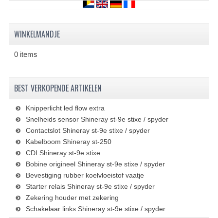
KETTING EN TANDWIELEN
KOEL SYSTEEM
WINKELMANDJE
MOTOR
0 items
REM SYSTEEM
SCHOKBREKERS
BEST VERKOPENDE ARTIKELEN
STUUR INRICHTING
Knipperlicht led flow extra
Snelheids sensor Shineray st-9e stixe / spyder
UITLAAT SYSTEEM
Contactslot Shineray st-9e stixe / spyder
Kabelboom Shineray st-250
VERLICHTING
CDI Shineray st-9e stixe
Bobine origineel Shineray st-9e stixe / spyder
WIEL OPHANGING
Bevestiging rubber koelvloeistof vaatje
WIELEN EN BANDEN
Starter relais Shineray st-9e stixe / spyder
Zekering houder met zekering
SEGWAY QUADS
Schakelaar links Shineray st-9e stixe / spyder