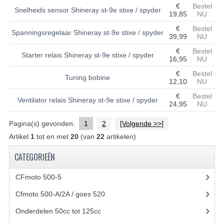
€
Bestel
Snelheids sensor Shineray st-9e stixe / spyder
19,85
NU
UITLAAT SYSTEEM
€
Bestel
Spanningsregelaar Shineray st-9e stixe / spyder
39,99
NU
VERLICHTING
€
Bestel
Starter relais Shineray st-9e stixe / spyder
WIEL OPHANGING
16,95
NU
€
Bestel
Tuning bobine
WIELEN EN BANDEN
12,10
NU
€
Bestel
ACCESSOIRES
Ventilator relais Shineray st-9e stixe / spyder
24,95
NU
GEREEDSCHAP
Pagina(s) gevonden:
1
2
[Volgende >>]
Artikel
1
tot en met
20
(van
22
artikelen)
BASHAN 250-11B
CATEGORIEËN
BRANDSTOF SYSTEEM
CFmoto 500-5
(5)
ELEKTRONICA
Cfmoto 500-A/2A / goes 520
(347)
KABELS
Onderdelen 50cc tot 125cc
(49)
KAPPEN EN FRAME