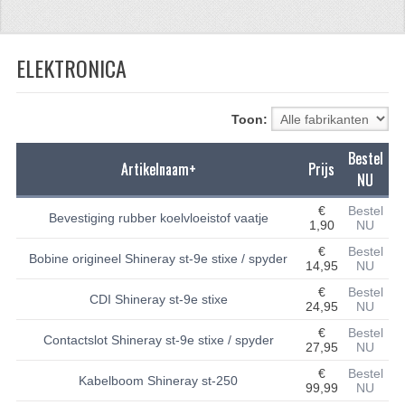
CFMOTO 500-5
ELEKTRONICA
CFMOTO 500-A/2A / GOES 520
BRANDSTOF SYSTEEM
Toon:
LAGERS
Bestel
Artikelnaam+
Prijs
PAKKINGEN
NU
PLASTIC PARTS
€
Bestel
Bevestiging rubber koelvloeistof vaatje
1,90
NU
VERLICHTING
€
Bestel
Bobine origineel Shineray st-9e stixe / spyder
14,95
NU
ONDERDELEN 50CC TOT 125CC
€
Bestel
CDI Shineray st-9e stixe
24,95
NU
UNIVERSELE QUAD ONDERDELEN
€
Bestel
Contactslot Shineray st-9e stixe / spyder
27,95
NU
BASHAN ONDERDELEN
€
Bestel
Kabelboom Shineray st-250
99,99
NU
BASHAN 150CC