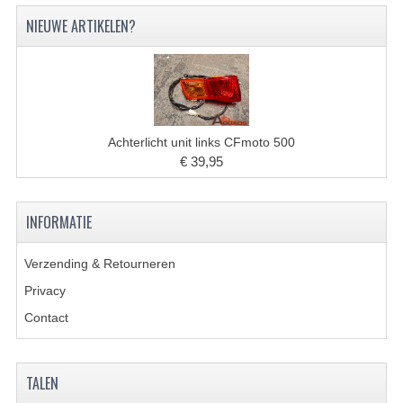
VERLICHTING
NIEUWE ARTIKELEN?
SHINERAY 300 STE
SHINERAY 300ST 5E
SHINERAY 350ST-2E
Achterlicht unit links CFmoto 500
SHINERAY SPYDER/STIXE 250CC
€ 39,95
ACCESSOIRES
INFORMATIE
BODY KAPPEN EN FRAME
Verzending & Retourneren
BRANDSTOF SYSTEEM
Privacy
ELEKTRONICA
Contact
GEREEDSCHAP
KABELS
TALEN