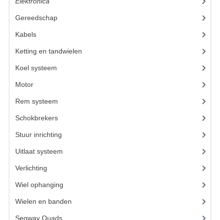
ACCESSOIRES
Elektronica
(22)
Gereedschap
(8)
GEREEDSCHAP
Kabels
(6)
BASHAN 300S-18
Ketting en tandwielen
(19)
BASHAN 300S-A
Koel systeem
(11)
BASHAN 400S
Motor
(59)
ONDERHOUD PRODUCTEN BASHAN QUAD
Rem systeem
(17)
Schokbrekers
(11)
SHINERAY ONDERDELEN
Stuur inrichting
(16)
ONDERHOUDS PRODUCTEN
Uitlaat systeem
(3)
SHINERAY 200STIIE-B
Verlichting
(10)
SHINERAY 250 STXE
Wiel ophanging
(25)
Wielen en banden
ACCESSOIRES
Segway Quads
(6)