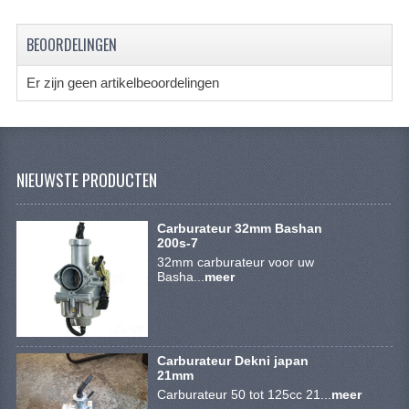
SYM 200/250CC
BEOORDELINGEN
TGB ONDERDELEN
Er zijn geen artikelbeoordelingen
VELGEN & BANDEN
10 INCH VELGEN
12 INCH VELGEN
NIEUWSTE PRODUCTEN
6 INCH BANDEN
Carburateur 32mm Bashan
7 INCH VELGEN
200s-7
32mm carburateur voor uw
Basha...
8 INCH VELGEN
meer
9 INCH VELG
E SCOOTERS
Carburateur Dekni japan
21mm
ACCOUNT
Carburateur 50 tot 125cc 21...
meer