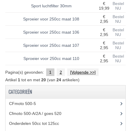
€
Bestel
Sport luchtfilter 30mm
19,99
NU
UITLAAT SYSTEEM
€
Bestel
Sproeier voor 250cc maat 108
2,95
NU
VERLICHTING
€
Bestel
Sproeier voor 250cc maat 106
WIEL OPHANGING
2,95
NU
€
Bestel
Sproeier voor 250cc maat 107
WIELEN EN BANDEN
2,95
NU
€
Bestel
ACCESSOIRES
Sproeier voor 250cc maat 110
2,95
NU
GEREEDSCHAP
Pagina(s) gevonden:
1
2
[Volgende >>]
Artikel
1
tot en met
20
(van
24
artikelen)
BASHAN 250-11B
CATEGORIEËN
BRANDSTOF SYSTEEM
CFmoto 500-5
(5)
ELEKTRONICA
Cfmoto 500-A/2A / goes 520
(347)
KABELS
Onderdelen 50cc tot 125cc
(49)
KAPPEN EN FRAME