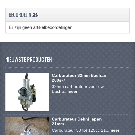
SYM 200/250CC
BEOORDELINGEN
TGB ONDERDELEN
Er zijn geen artikelbeoordelingen
VELGEN & BANDEN
10 INCH VELGEN
12 INCH VELGEN
NIEUWSTE PRODUCTEN
6 INCH BANDEN
Carburateur 32mm Bashan
7 INCH VELGEN
200s-7
32mm carburateur voor uw
Basha...
8 INCH VELGEN
meer
9 INCH VELG
E SCOOTERS
Carburateur Dekni japan
21mm
ACCOUNT
Carburateur 50 tot 125cc 21...
meer