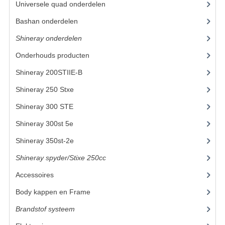
Universele quad onderdelen
(46)
KETTING EN TANDWIELEN
Bashan onderdelen
(1024)
Shineray onderdelen
(700)
KOEL SYSTEEM
Onderhouds producten
(18)
MOTOR
Shineray 200STIIE-B
(32)
REM SYSTEEM
Shineray 250 Stxe
(148)
SCHOKBREKERS
Shineray 300 STE
(69)
STUUR INRICHTING
Shineray 300st 5e
(45)
Shineray 350st-2e
(82)
UITLAAT SYSTEEM
Shineray spyder/Stixe 250cc
(306)
VERLICHTING
Accessoires
(52)
WIEL OPHANGING
Body kappen en Frame
(23)
WIELEN EN BANDEN
Brandstof systeem
(24)