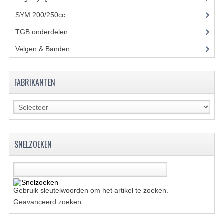
BRANDSTOF SYSTEEM
SYM 200/250cc
(15)
ELECTRONICA
TGB onderdelen
(27)
KABELS
Velgen & Banden
(21)
KAPPEN EN FRAME
FABRIKANTEN
MOTOR ONDERDELEN
REM SYSTEEM
SCHOKBREKERS
SNELZOEKEN
STUUR INRICHTING
TANDWIELEN EN KETTING
UITLAAT
Gebruik sleutelwoorden om het artikel te zoeken.
Geavanceerd zoeken
VELGEN