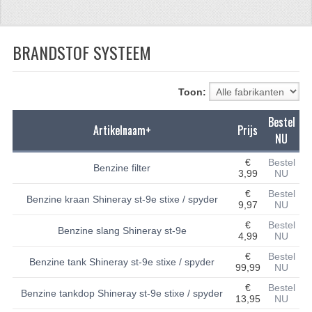
CFMOTO 500-5
BRANDSTOF SYSTEEM
CFMOTO 500-A/2A / GOES 520
BRANDSTOF SYSTEEM
Toon:
LAGERS
Bestel
Artikelnaam+
Prijs
PAKKINGEN
NU
PLASTIC PARTS
€
Bestel
Benzine filter
3,99
NU
VERLICHTING
€
Bestel
Benzine kraan Shineray st-9e stixe / spyder
9,97
NU
ONDERDELEN 50CC TOT 125CC
€
Bestel
Benzine slang Shineray st-9e
4,99
NU
UNIVERSELE QUAD ONDERDELEN
€
Bestel
Benzine tank Shineray st-9e stixe / spyder
99,99
NU
BASHAN ONDERDELEN
€
Bestel
Benzine tankdop Shineray st-9e stixe / spyder
13,95
NU
BASHAN 150CC