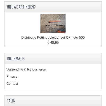
VERLICHTING
NIEUWE ARTIKELEN?
SHINERAY 300 STE
SHINERAY 300ST 5E
SHINERAY 350ST-2E
Distributie Kettinggeleider set CFmoto 500
SHINERAY SPYDER/STIXE 250CC
€ 49,95
ACCESSOIRES
INFORMATIE
BODY KAPPEN EN FRAME
Verzending & Retourneren
BRANDSTOF SYSTEEM
Privacy
ELEKTRONICA
Contact
GEREEDSCHAP
KABELS
TALEN