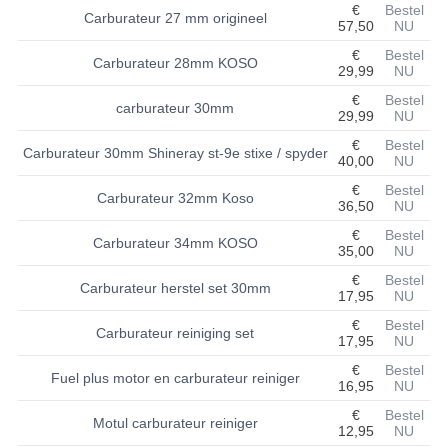
€
Bestel
Carburateur 27 mm origineel
57,50
NU
BASHAN 200S-7-200S-A
€
Bestel
Carburateur 28mm KOSO
29,99
NU
BRANDSTOF SYSTEEM
€
Bestel
carburateur 30mm
ELEKTRONICA
29,99
NU
€
Bestel
Carburateur 30mm Shineray st-9e stixe / spyder
KABELS
40,00
NU
€
Bestel
KAPPEN EN FRAME
Carburateur 32mm Koso
36,50
NU
€
Bestel
KETTING EN TANDWIELEN
Carburateur 34mm KOSO
35,00
NU
KOEL SYSTEEM
€
Bestel
Carburateur herstel set 30mm
17,95
NU
MOTOR
€
Bestel
Carburateur reiniging set
17,95
NU
REM SYSTEEM
€
Bestel
Fuel plus motor en carburateur reiniger
16,95
NU
SCHOKBREKERS
€
Bestel
Motul carburateur reiniger
12,95
NU
STUUR INRICHTING