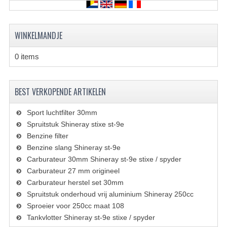
KETTING EN TANDWIELEN
KOEL SYSTEEM
WINKELMANDJE
MOTOR
0 items
REM SYSTEEM
SCHOKBREKERS
BEST VERKOPENDE ARTIKELEN
STUUR INRICHTING
Sport luchtfilter 30mm
Spruitstuk Shineray stixe st-9e
UITLAAT SYSTEEM
Benzine filter
Benzine slang Shineray st-9e
VERLICHTING
Carburateur 30mm Shineray st-9e stixe / spyder
Carburateur 27 mm origineel
WIEL OPHANGING
Carburateur herstel set 30mm
WIELEN EN BANDEN
Spruitstuk onderhoud vrij aluminium Shineray 250cc
Sproeier voor 250cc maat 108
SEGWAY QUADS
Tankvlotter Shineray st-9e stixe / spyder