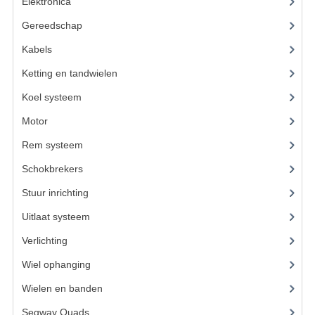
ACCESSOIRES
Elektronica
(22)
Gereedschap
(8)
GEREEDSCHAP
Kabels
(6)
BASHAN 300S-18
Ketting en tandwielen
(19)
BASHAN 300S-A
Koel systeem
(11)
BASHAN 400S
Motor
(59)
ONDERHOUD PRODUCTEN BASHAN QUAD
Rem systeem
(17)
Schokbrekers
(11)
SHINERAY ONDERDELEN
Stuur inrichting
(16)
ONDERHOUDS PRODUCTEN
Uitlaat systeem
(3)
SHINERAY 200STIIE-B
Verlichting
(10)
SHINERAY 250 STXE
Wiel ophanging
(25)
Wielen en banden
ACCESSOIRES
Segway Quads
(6)