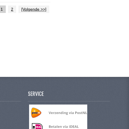
1
2
[Volgende >>]
SERVICE