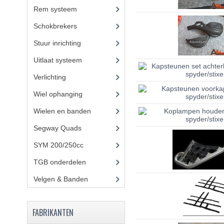
Rem systeem
(17)
Schokbrekers
(11)
Stuur inrichting
(16)
Uitlaat systeem
(3)
Verlichting
(10)
Wiel ophanging
(25)
Wielen en banden
Segway Quads
(6)
SYM 200/250cc
(15)
TGB onderdelen
(27)
Velgen & Banden
(21)
FABRIKANTEN