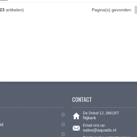
23
artikelen)
Pagina(s) gevonden:
CONTACT
De Driest 12, 3861RT
Nijkerk
id
Email ons op:
sales@aquads.nl