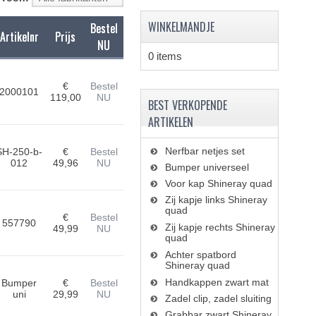
WINKELMANDJE
Bestel
Artikelnr
Prijs
NU
0 items
€
Bestel
2000101
119,00
NU
BEST VERKOPENDE
ARTIKELEN
Nerfbar netjes set
SH-250-b-
€
Bestel
012
49,96
NU
Bumper universeel
Voor kap Shineray quad
Zij kapje links Shineray
quad
€
Bestel
557790
Zij kapje rechts Shineray
49,99
NU
quad
Achter spatbord
Shineray quad
Handkappen zwart mat
Bumper
€
Bestel
uni
29,99
NU
Zadel clip, zadel sluiting
Grabbar zwart Shineray