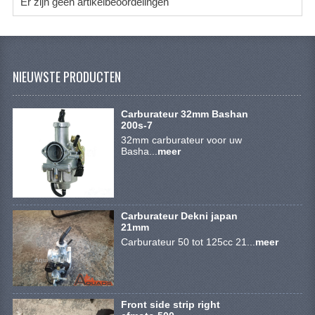
ACCESSOIRES
Er zijn geen artikelbeoordelingen
GEREEDSCHAP
BASHAN 300S-18
NIEUWSTE PRODUCTEN
BASHAN 300S-A
Carburateur 32mm Bashan
BASHAN 400S
200s-7
32mm carburateur voor uw
ONDERHOUD PRODUCTEN BASHAN QUAD
Basha...
meer
SHINERAY ONDERDELEN
ONDERHOUDS PRODUCTEN
Carburateur Dekni japan
21mm
SHINERAY 200STIIE-B
Carburateur 50 tot 125cc 21...
meer
SHINERAY 250 STXE
ACCESSOIRES
Front side strip right