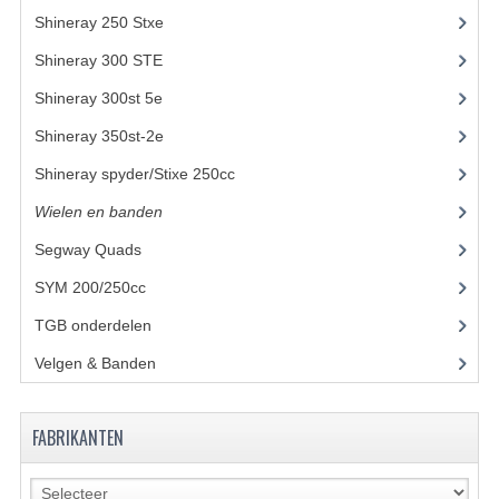
Shineray 250 Stxe
(148)
BASHAN 200S-7-200S-A
Shineray 300 STE
(69)
BRANDSTOF SYSTEEM
Shineray 300st 5e
(45)
ELEKTRONICA
Shineray 350st-2e
(82)
KABELS
Shineray spyder/Stixe 250cc
(306)
Wielen en banden
KAPPEN EN FRAME
Segway Quads
(6)
KETTING EN TANDWIELEN
SYM 200/250cc
(15)
KOEL SYSTEEM
TGB onderdelen
(27)
MOTOR
Velgen & Banden
(21)
REM SYSTEEM
FABRIKANTEN
SCHOKBREKERS
STUUR INRICHTING