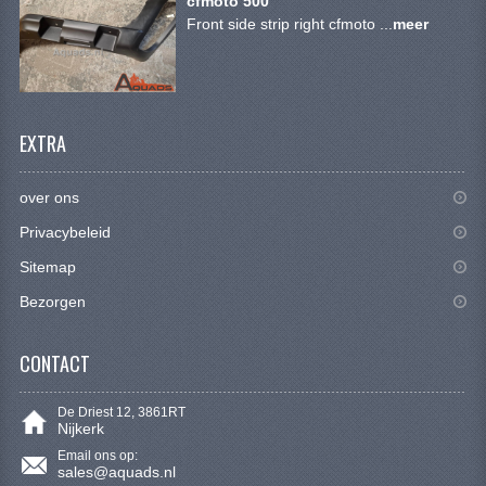
cfmoto 500
BRANDSTOF SYSTEEM
Front side strip right cfmoto ...
meer
ELECTRONICA
KABELS
EXTRA
KAPPEN EN FRAME
MOTOR ONDERDELEN
over ons
REM SYSTEEM
Privacybeleid
Sitemap
SCHOKBREKERS
Bezorgen
STUUR INRICHTING
CONTACT
TANDWIELEN EN KETTING
UITLAAT
De Driest 12, 3861RT
Nijkerk
VELGEN
Email ons op:
sales@aquads.nl