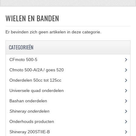
CFMOTO 500-5
WIELEN EN BANDEN
CFMOTO 500-A/2A / GOES 520
Er bevinden zich geen artikelen in deze categorie.
BRANDSTOF SYSTEEM
LAGERS
CATEGORIEËN
PAKKINGEN
CFmoto 500-5
(5)
Cfmoto 500-A/2A / goes 520
(347)
PLASTIC PARTS
Onderdelen 50cc tot 125cc
(49)
VERLICHTING
Universele quad onderdelen
(46)
ONDERDELEN 50CC TOT 125CC
Bashan onderdelen
(1024)
UNIVERSELE QUAD ONDERDELEN
Shineray onderdelen
(700)
BASHAN ONDERDELEN
Onderhouds producten
(18)
Shineray 200STIIE-B
(32)
BASHAN 150CC