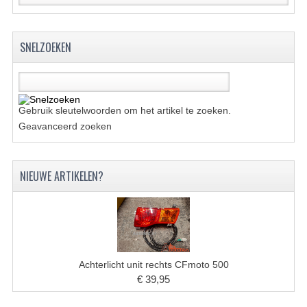
UITLAAT SYSTEEM
SNELZOEKEN
VERLICHTING
WIEL OPHANGING
WIELEN EN BANDEN
Gebruik sleutelwoorden om het artikel te zoeken.
Geavanceerd zoeken
ACCESSOIRES
GEREEDSCHAP
NIEUWE ARTIKELEN?
BASHAN 250-11B
BRANDSTOF SYSTEEM
ELEKTRONICA
Achterlicht unit rechts CFmoto 500
KABELS
€ 39,95
KAPPEN EN FRAME