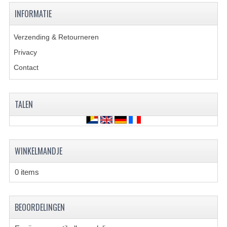
INFORMATIE
KETTING EN TANDWIELEN
Verzending & Retourneren
KOEL SYSTEEM
Privacy
MOTOR
Contact
REM SYSTEEM
TALEN
SCHOKBREKERS
STUUR INRICHTING
UITLAAT SYSTEEM
WINKELMANDJE
VERLICHTING
0 items
WIEL OPHANGING
BEOORDELINGEN
WIELEN EN BANDEN