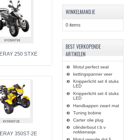
WINKELMANDJE
0 items
BEST VERKOPENDE
ARTIKELEN
ERAY 250 STXE
Motul perfect seat
kettingspanner veer
Knipperlicht set 4 stuks
LED
Knipperlicht set 4 stuks
LED
Handkappen zwart mat
Tuning bobine
Carter olie plug
cilinderbout t.b.v
nokkenasje
ERAY 350ST-2E
Motul remolie dot 5