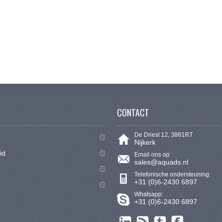
CONTACT
De Driest 12, 3861RT
Nijkerk
id
Email ons op:
sales@aquads.nl
Telefonische ondersteuning:
+31 (0)6-2430 6897
Whatsapp:
+31 (0)6-2430 6897