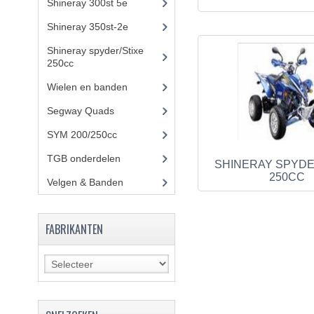
Shineray 300st 5e
(45)
Shineray 350st-2e
(82)
Shineray spyder/Stixe
250cc
(306)
Wielen en banden
Segway Quads
(6)
SYM 200/250cc
(15)
TGB onderdelen
(27)
SHINERAY SPYDE
250CC
Velgen & Banden
(21)
FABRIKANTEN