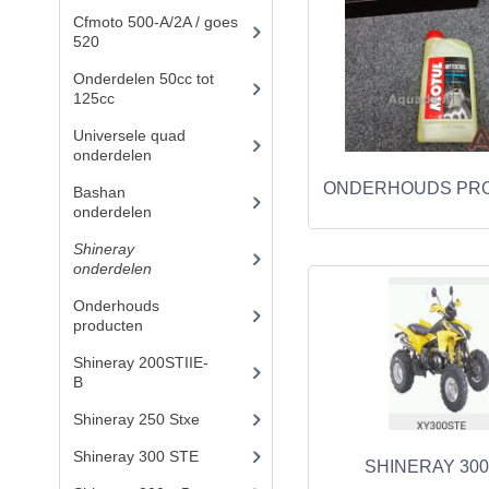
Cfmoto 500-A/2A / goes
520
(347)
Onderdelen 50cc tot
125cc
(49)
Universele quad
onderdelen
(46)
ONDERHOUDS PR
Bashan
onderdelen
(1024)
Shineray
onderdelen
(700)
Onderhouds
producten
(18)
Shineray 200STIIE-
B
(32)
Shineray 250 Stxe
(148)
Shineray 300 STE
(69)
SHINERAY 300