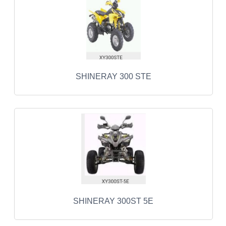
UITLAAT SYSTEEM
VERLICHTING
WIEL OPHANGING
SHINERAY 300 STE
WIELEN EN BANDEN
ACCESSOIRES
GEREEDSCHAP
BASHAN 250-11B
BRANDSTOF SYSTEEM
ELEKTRONICA
SHINERAY 300ST 5E
KABELS
KAPPEN EN FRAME