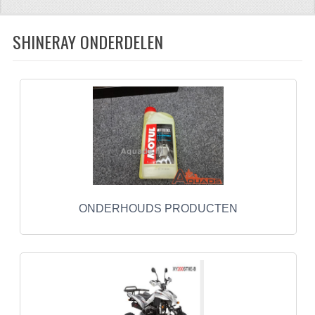
CFMOTO 500-5
SHINERAY ONDERDELEN
CFMOTO 500-A/2A / GOES 520
BRANDSTOF SYSTEEM
LAGERS
PAKKINGEN
PLASTIC PARTS
VERLICHTING
ONDERHOUDS PRODUCTEN
ONDERDELEN 50CC TOT 125CC
UNIVERSELE QUAD ONDERDELEN
BASHAN ONDERDELEN
BASHAN 150CC