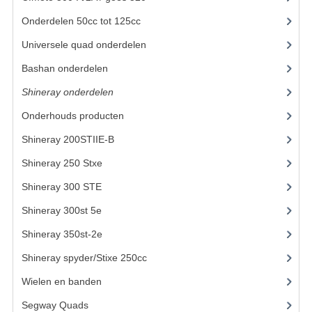
BRANDSTOF SYSTEEM
Onderdelen 50cc tot 125cc
(49)
ELECTRONICA
Universele quad onderdelen
(46)
KABELS
Bashan onderdelen
(1024)
KAPPEN EN FRAME
Shineray onderdelen
(700)
Onderhouds producten
(18)
MOTOR ONDERDELEN
Shineray 200STIIE-B
(32)
REM SYSTEEM
Shineray 250 Stxe
(148)
SCHOKBREKERS
Shineray 300 STE
(69)
STUUR INRICHTING
Shineray 300st 5e
(45)
TANDWIELEN EN KETTING
Shineray 350st-2e
(82)
Shineray spyder/Stixe 250cc
(306)
UITLAAT
Wielen en banden
VELGEN
Segway Quads
(6)