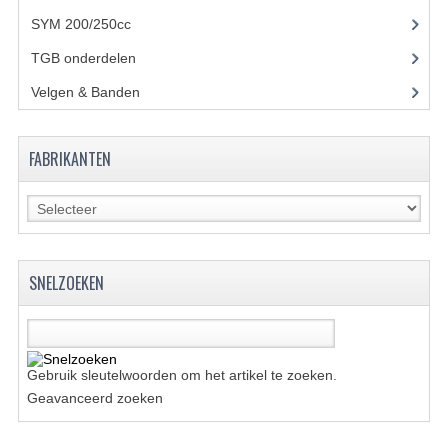
VERLICHTING
SYM 200/250cc
(15)
SHINERAY 300 STE
TGB onderdelen
(27)
SHINERAY 300ST 5E
Velgen & Banden
(21)
SHINERAY 350ST-2E
FABRIKANTEN
SHINERAY SPYDER/STIXE 250CC
ACCESSOIRES
BODY KAPPEN EN FRAME
SNELZOEKEN
BRANDSTOF SYSTEEM
ELEKTRONICA
Gebruik sleutelwoorden om het artikel te zoeken.
GEREEDSCHAP
Geavanceerd zoeken
KABELS