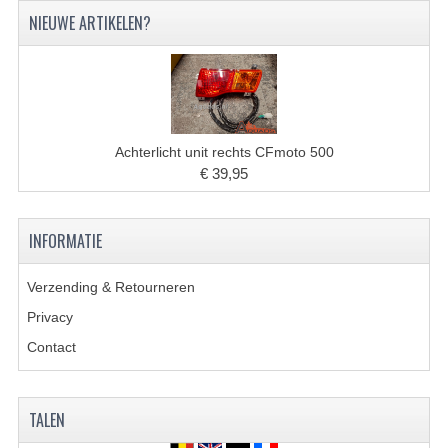
KETTING EN TANDWIELEN
NIEUWE ARTIKELEN?
KOEL SYSTEEM
MOTOR
REM SYSTEEM
Achterlicht unit rechts CFmoto 500
€ 39,95
SCHOKBREKERS
STUUR INRICHTING
INFORMATIE
UITLAAT SYSTEEM
Verzending & Retourneren
VERLICHTING
Privacy
WIEL OPHANGING
Contact
WIELEN EN BANDEN
TALEN
SEGWAY QUADS