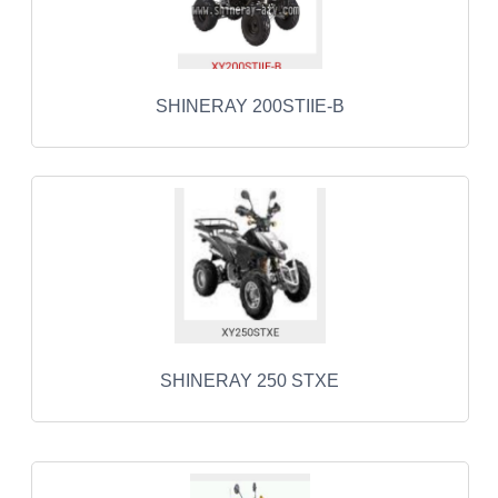
BASHAN 200S-7-200S-A
BRANDSTOF SYSTEEM
SHINERAY 200STIIE-B
ELEKTRONICA
KABELS
KAPPEN EN FRAME
KETTING EN TANDWIELEN
KOEL SYSTEEM
MOTOR
SHINERAY 250 STXE
REM SYSTEEM
SCHOKBREKERS
STUUR INRICHTING