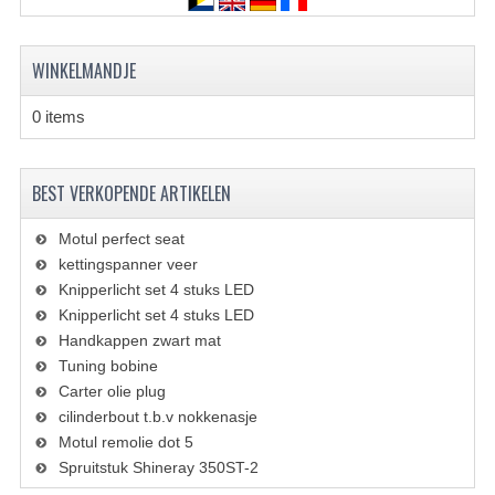
SYM 200/250CC
TGB ONDERDELEN
WINKELMANDJE
VELGEN & BANDEN
0 items
10 INCH VELGEN
BEST VERKOPENDE ARTIKELEN
12 INCH VELGEN
Motul perfect seat
6 INCH BANDEN
kettingspanner veer
Knipperlicht set 4 stuks LED
7 INCH VELGEN
Knipperlicht set 4 stuks LED
8 INCH VELGEN
Handkappen zwart mat
Tuning bobine
9 INCH VELG
Carter olie plug
cilinderbout t.b.v nokkenasje
E SCOOTERS
Motul remolie dot 5
Spruitstuk Shineray 350ST-2
ACCOUNT