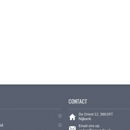
CONTACT
De Driest 12, 3861RT
Nijkerk
id
Email ons op: