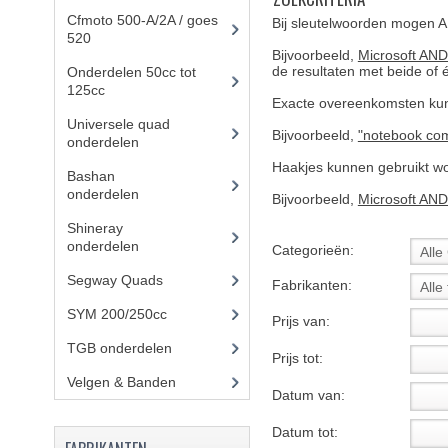
Cfmoto 500-A/2A / goes
Bij sleutelwoorden mogen A
520
(347)
Bijvoorbeeld,
Microsoft AN
de resultaten met beide of
Onderdelen 50cc tot
125cc
(49)
Exacte overeenkomsten kun
Universele quad
Bijvoorbeeld,
"notebook co
onderdelen
(46)
Haakjes kunnen gebruikt wo
Bashan
onderdelen
(1024)
Bijvoorbeeld,
Microsoft AND
Shineray
onderdelen
(700)
Categorieën:
Segway Quads
(6)
Fabrikanten:
SYM 200/250cc
(15)
Prijs van:
TGB onderdelen
(27)
Prijs tot:
Velgen & Banden
(21)
Datum van:
Datum tot: