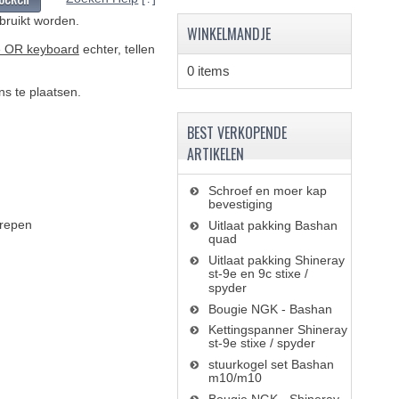
bruikt worden.
WINKELMANDJE
 OR keyboard
echter, tellen
0 items
s te plaatsen.
BEST VERKOPENDE
ARTIKELEN
Schroef en moer kap
bevestiging
repen
Uitlaat pakking Bashan
quad
Uitlaat pakking Shineray
st-9e en 9c stixe /
spyder
Bougie NGK - Bashan
Kettingspanner Shineray
st-9e stixe / spyder
stuurkogel set Bashan
m10/m10