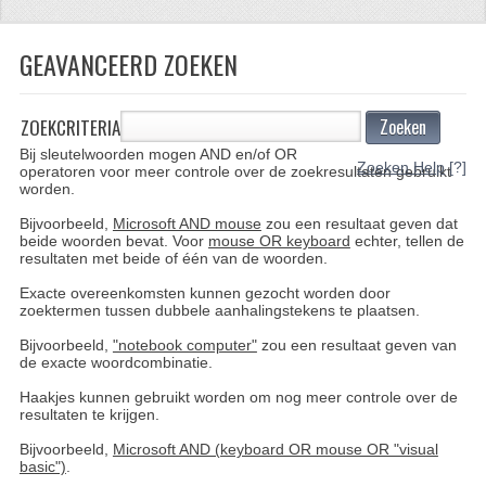
CFMOTO 500-5
GEAVANCEERD ZOEKEN
CFMOTO 500-A/2A / GOES 520
BRANDSTOF SYSTEEM
ZOEKCRITERIA
Zoeken
Bij sleutelwoorden mogen AND en/of OR
LAGERS
Zoeken Help
[?]
operatoren voor meer controle over de zoekresultaten gebruikt
worden.
PAKKINGEN
Bijvoorbeeld,
Microsoft AND mouse
zou een resultaat geven dat
beide woorden bevat. Voor
mouse OR keyboard
echter, tellen de
PLASTIC PARTS
resultaten met beide of één van de woorden.
Exacte overeenkomsten kunnen gezocht worden door
VERLICHTING
zoektermen tussen dubbele aanhalingstekens te plaatsen.
ONDERDELEN 50CC TOT 125CC
Bijvoorbeeld,
"notebook computer"
zou een resultaat geven van
de exacte woordcombinatie.
UNIVERSELE QUAD ONDERDELEN
Haakjes kunnen gebruikt worden om nog meer controle over de
resultaten te krijgen.
BASHAN ONDERDELEN
Bijvoorbeeld,
Microsoft AND (keyboard OR mouse OR "visual
basic")
.
BASHAN 150CC