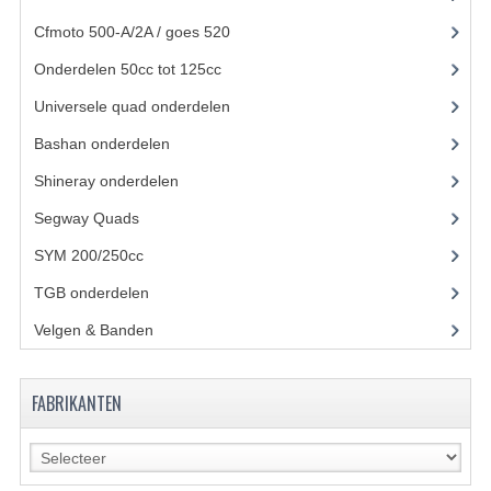
Cfmoto 500-A/2A / goes 520
(347)
UITLAAT SYSTEEM
Onderdelen 50cc tot 125cc
(49)
VERLICHTING
Universele quad onderdelen
(46)
WIEL OPHANGING
Bashan onderdelen
(1024)
WIELEN EN BANDEN
Shineray onderdelen
(700)
ACCESSOIRES
Segway Quads
(6)
SYM 200/250cc
(15)
GEREEDSCHAP
TGB onderdelen
(27)
BASHAN 250-11B
Velgen & Banden
(21)
BRANDSTOF SYSTEEM
ELEKTRONICA
FABRIKANTEN
KABELS
KAPPEN EN FRAME