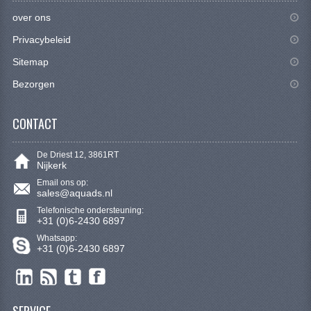
KETTING EN TANDWIELEN
over ons
KOEL SYSTEEM
Privacybeleid
Sitemap
MOTOR
Bezorgen
REM SYSTEEM
CONTACT
SCHOKBREKERS
STUUR INRICHTING
De Driest 12, 3861RT
Nijkerk
UITLAAT SYSTEEM
Email ons op:
sales@aquads.nl
VERLICHTING
Telefonische ondersteuning:
+31 (0)6-2430 6897
WIEL OPHANGING
Whatsapp:
+31 (0)6-2430 6897
WIELEN EN BANDEN
SEGWAY QUADS