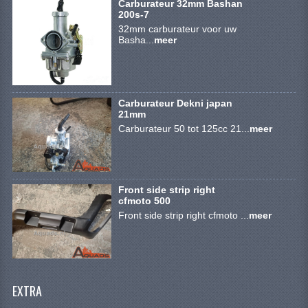
Carburateur 32mm Bashan
VERLICHTING
200s-7
32mm carburateur voor uw
SHINERAY 300 STE
Basha...
meer
SHINERAY 300ST 5E
SHINERAY 350ST-2E
Carburateur Dekni japan
21mm
SHINERAY SPYDER/STIXE 250CC
Carburateur 50 tot 125cc 21...
meer
ACCESSOIRES
BODY KAPPEN EN FRAME
Front side strip right
cfmoto 500
BRANDSTOF SYSTEEM
Front side strip right cfmoto ...
meer
ELEKTRONICA
GEREEDSCHAP
EXTRA
KABELS