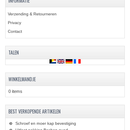
INFORMATIE
ACCESSOIRES
GEREEDSCHAP
Verzending & Retourneren
Privacy
BASHAN 300S-18
Contact
BASHAN 300S-A
BASHAN 400S
TALEN
ONDERHOUD PRODUCTEN BASHAN QUAD
SHINERAY ONDERDELEN
WINKELMANDJE
ONDERHOUDS PRODUCTEN
0 items
SHINERAY 200STIIE-B
SHINERAY 250 STXE
BEST VERKOPENDE ARTIKELEN
ACCESSOIRES
Schroef en moer kap bevestiging