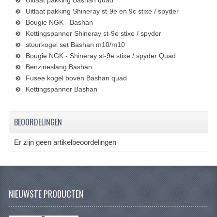
Uitlaat pakking Bashan quad
BRANDSTOF SYSTEEM
Uitlaat pakking Shineray st-9e en 9c stixe / spyder
Bougie NGK - Bashan
ELECTRONICA
Kettingspanner Shineray st-9e stixe / spyder
KABELS
stuurkogel set Bashan m10/m10
Bougie NGK - Shineray st-9e stixe / spyder Quad
KAPPEN EN FRAME
Benzineslang Bashan
Fusee kogel boven Bashan quad
MOTOR ONDERDELEN
Kettingspanner Bashan
REM SYSTEEM
BEOORDELINGEN
SCHOKBREKERS
STUUR INRICHTING
Er zijn geen artikelbeoordelingen
TANDWIELEN EN KETTING
UITLAAT
NIEUWSTE PRODUCTEN
VELGEN