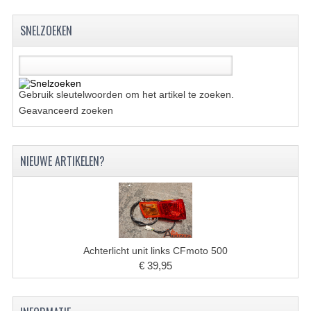
KETTING EN TANDWIELEN
SNELZOEKEN
KOEL SYSTEEM
MOTOR
Gebruik sleutelwoorden om het artikel te zoeken.
Geavanceerd zoeken
REM SYSTEEM
SCHOKBREKERS
NIEUWE ARTIKELEN?
STUUR INRICHTING
UITLAAT SYSTEEM
VERLICHTING
Achterlicht unit links CFmoto 500
WIEL OPHANGING
€ 39,95
WIELEN EN BANDEN