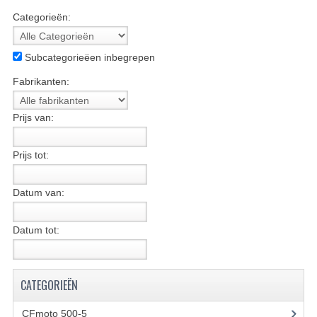
Categorieën:
BASHAN 200S-7-200S-A
BRANDSTOF SYSTEEM
Subcategorieëen inbegrepen
ELEKTRONICA
Fabrikanten:
KABELS
Prijs van:
KAPPEN EN FRAME
Prijs tot:
KETTING EN TANDWIELEN
Datum van:
KOEL SYSTEEM
MOTOR
Datum tot:
REM SYSTEEM
CATEGORIEËN
SCHOKBREKERS
STUUR INRICHTING
CFmoto 500-5
(5)